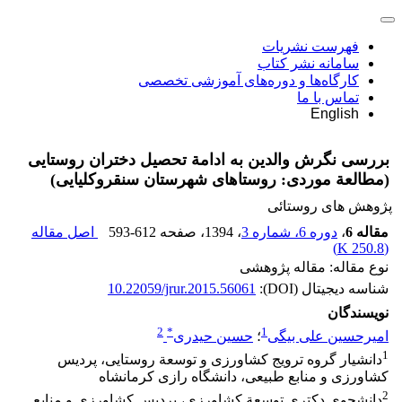
فهرست نشریات
سامانه نشر کتاب
کارگاه‌ها و دوره‌های آموزشی تخصصی
تماس با ما
English
بررسی نگرش والدین به ادامة تحصیل دختران روستایی
(مطالعة موردی: روستاهای شهرستان سنقروکلیایی)
پژوهش های روستائی
مقاله 6
،
دوره 6، شماره 3
، 1394
، صفحه
593-612
اصل مقاله
)
250.8 K
(
نوع مقاله: مقاله پژوهشی
شناسه دیجیتال (DOI):
10.22059/jrur.2015.56061
نویسندگان
2
*
1
امیرحسین علی بیگی
؛
حسین حیدری
1
دانشیار گروه ترویج کشاورزی و توسعة روستایی، پردیس
کشاورزی و منابع طبیعی، دانشگاه رازی کرمانشاه
2
دانشجوی دکتری توسعة کشاورزی، پردیس کشاورزی و منابع