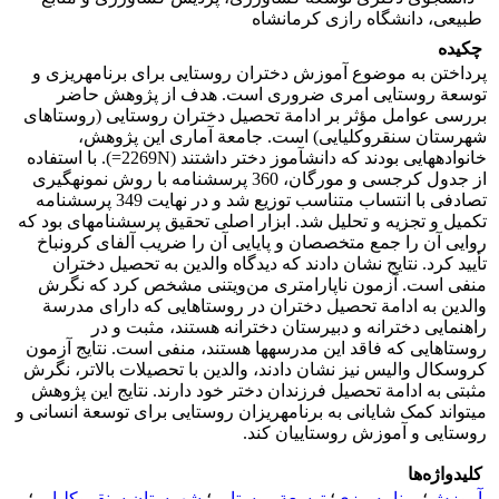
طبیعی، دانشگاه رازی کرمانشاه
چکیده
پرداختن به موضوع آموزش دختران روستایی برای برنامه‏ریزی و
توسعة روستایی امری ضروری است. هدف از پژوهش حاضر
بررسی عوامل مؤثر بر ادامة تحصیل دختران روستایی (روستاهای
شهرستان سنقروکلیایی) است. جامعة ‏آماری این پژوهش،
خانواده‏هایی بودند که دانش‏آموز دختر داشتند (2269N=). با استفاده
از جدول کرجسی و مورگان، 360 پرسشنامه با روش نمونه‏گیری
تصادفی با انتساب متناسب توزیع شد و در نهایت 349 پرسشنامه
تکمیل و تجزیه و تحلیل شد. ابزار اصلی تحقیق پرسشنامه‏ای بود که
روایی آن را جمع متخصصان و پایایی آن را ضریب آلفای کرونباخ
تأیید کرد. نتایج نشان دادند که دیدگاه والدین به تحصیل دختران
منفی است. آزمون ناپارامتری من‌ویتنی مشخص کرد که نگرش
والدین به ادامة تحصیل دختران در روستاهایی که دارای مدرسة
راهنمایی دخترانه و دبیرستان دخترانه هستند، مثبت و در
روستاهایی که فاقد این مدرسه‏ها هستند، منفی است. نتایج آزمون
کروسکال والیس نیز نشان دادند، والدین با تحصیلات بالاتر، نگرش
مثبتی به ادامة تحصیل فرزندان دختر خود دارند. نتایج این پژوهش
می‏تواند کمک شایانی به برنامه‏ریزان روستایی برای توسعة انسانی و
روستایی و آموزش روستاییان کند.
کلیدواژه‌ها
آموزش
؛
برنامه‌ریزی
؛
توسعة روستایی
؛
شهرستان سنقروکلیایی
؛