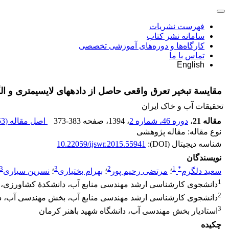
فهرست نشریات
سامانه نشر کتاب
کارگاه‌ها و دوره‌های آموزشی تخصصی
تماس با ما
English
مقایسة تبخیر تعرق واقعی حاصل از داده‏های لایسیمتری و الگوریتم SEBAL در دشت کرمان، با استفاده از تصاویر 
تحقیقات آب و خاک ایران
مقاله 21
،
دوره 46، شماره 2
، 1394
، صفحه
373-383
اصل مقاله (
3 M
نوع مقاله: مقاله پژوهشی
شناسه دیجیتال (DOI):
10.22059/ijswr.2015.55941
نویسندگان
3
3
2
1
*
سعید دلگرم
؛
مرتضی رحیم پور
؛
بهرام بختیاری
؛
نسرین سیاری
1
دانشجوی کارشناسی ارشد مهندسی منابع آب، دانشکدۀ کشاورزی، ب
2
دانشجوی کارشناسی ارشد مهندسی منابع آب، بخش مهندسی آب، دا
3
استادیار بخش مهندسی آب، دانشگاه شهید باهنر کرمان
چکیده