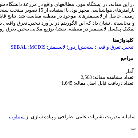
زمینی حاصل از لایسیمترهای موجود در منطقه مقایسه شد. نتایج قابل‌قبول RMSE برابر 
و محاسباتی نشان داد که این الگوریتم در برآورد تبخیر‌ـ تعرق واق
تفکیک پیکسل لایسیمتر در منطقه، نقشۀ توزیع مکانی تبخیر‌ـ تعرق 
کلیدواژه‌ها
تبخیر‌ـ تعرق واقعی
؛
سنجش‌‌ازدور
؛
لایسیمتر
؛
MODIS
؛
SEBAL
مراجع
آمار
تعداد مشاهده مقاله: 2,568
تعداد دریافت فایل اصل مقاله: 1,645
سامانه مدیریت نشریات علمی.
طراحی و پیاده سازی از
سیناوب