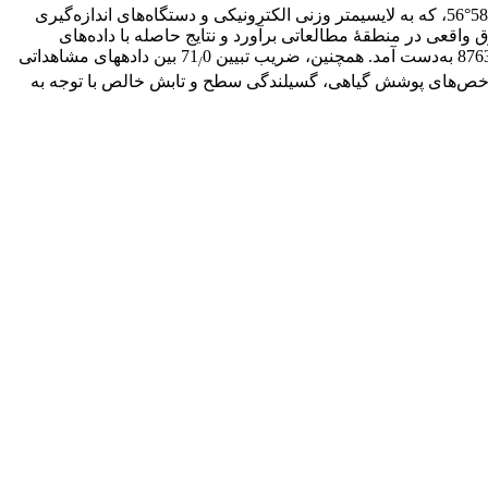
در این مقاله، در ایستگاه مورد مطالعه‏ای واقع در مزرعۀ دانشگاه شهید باهنر کرمان، با عرض جغرافیایی ´15°30 شمالی و طول جغرافیایی 58°56، که به لایسیمتر وزنی الکترونیکی و دستگاه‌های اندازه‌گیری
 منتخب سنجندۀMODIS ، که مربوط به بهار و تابستان 1386 است، مقدار تبخیر‌ـ تعرق واقعی در منطقۀ مطالعاتی برآورد و نتایج حاصله با داده‌های
0 بین داده‏های مشاهداتی
/
و، شاخص‌های پوشش گیاهی، گسیلندگی سطح و تابش خالص با توجه به