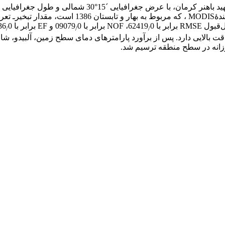
پارامترهای هواشناسی مجهز بود، با استفاده از 15 تصویر
با 62419
0، NOF برابر با 09079
0 و EF برابر با 87636
0 به‌دست آمد. همچنین، ضریب تبیین 71
/
/
/
عی دقت بالایی دارد. پس از برآورد پارامترهای دمای سطح زمین، آلبید
روزانه در سطح منطقه ترسیم شد.