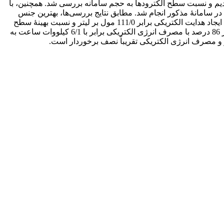
دیم و نسبت سطح الکترودها به حجم سامانه بررسی شد. همچنین، با
ر سامانۀ مذکور انجام شد. مطابق نتایج بررسی‌ها، بهترین جنس
الکترود گرافیت، فاصلۀ بهینۀ بین الکترودها 5/1 سانتی‌متر، تعداد مراحل بهینۀ معرف فنتون برابر 5 مرحله، غلظت بهینۀ سولفات سدیم برای ایجاد هدایت الکتریکی برابر 111/0 مول بر لیتر و نسبت بهینۀ سطح
الکترودها به حجم رآکتور برابر 100 سانتی‌متر مربع بر لیتر است. تحت شرایط بهینۀ تعیین‌شده، بازده حذف مواد جامد معلق فرار (VSS) برابر 86 درصد با مصرف انرژی الکتریکی برابر با 6/1 کیلووات ساعت به