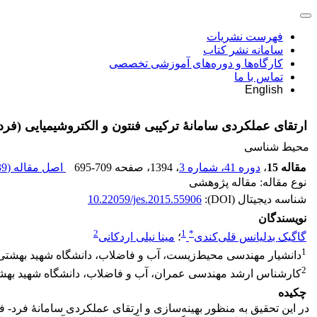
فهرست نشریات
سامانه نشر کتاب
کارگاه‌ها و دوره‌های آموزشی تخصصی
تماس با ما
English
ارتقای عملکردی سامانۀ ترکیبی فنتون و الکتروشیمیایی (فرد-
محیط شناسی
مقاله 15
،
دوره 41، شماره 3
، 1394
، صفحه
695-709
اصل مقاله (
9 M
نوع مقاله: مقاله پژوهشی
شناسه دیجیتال (DOI):
10.22059/jes.2015.55906
نویسندگان
2
1
*
گاگیک بدلیانس قلی‌کندی
؛
مینا نیلی اردکانی
1
دانشیار مهندسی محیط‌زیست، آب و فاضلاب، دانشگاه شهید بهشتی
2
کارشناس ارشد مهندسی عمران، آب و فاضلاب، دانشگاه شهید بهش
چکیده
در این تحقیق به ‌منظور بهینه‌سازی و ارتقای عملکردی سامانۀ فرد-