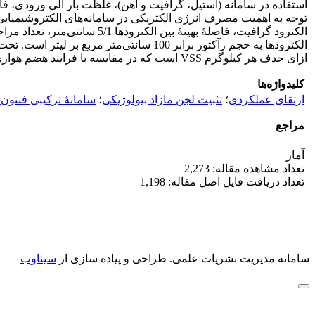
استفاده در سامانه (استیل، گرافیت و آهن)، غلظت بار آلی ورودی، 
توجه به اهمیت مصرف انرژی الکتریکی در سامانه‌های الکتروشیمیایی 
ازای حذف هر کیلوگرم VSS است که در مقایسه با فرایند هضم هوازی لجن (یکی از فرایندهای متعارف تثبیت لجن) از بازدهی تقریباً دو برابر و مصرف انرژی الکتریکی تقریباً نصف برخوردار است.
کلیدواژه‌ها
ارتقای عملکردی
؛
تثبیت لجن مازاد بیولوژیکی
؛
سامانۀ ترکیبی فنتون 
مراجع
آمار
تعداد مشاهده مقاله: 2,273
تعداد دریافت فایل اصل مقاله: 1,198
سامانه مدیریت نشریات علمی.
طراحی و پیاده سازی از
سیناوب