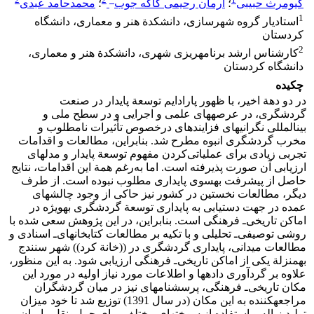
کیومرث حبیبی
؛
آرمان رحیمی کاکه جوب
؛
محمدحامد عبدی
1
استادیار گروه شهرسازی، دانشکدة هنر و معماری، دانشگاه
کردستان
2
کارشناس ارشد برنامه‏ریزی شهری، دانشکدة هنر و معماری،
دانشگاه کردستان
چکیده
در دو دهة اخیر، با ظهور پارادایم توسعة پایدار در صنعت
گردشگری، در عرصه‏های علمی و اجرایی و در سطح ملی و
بین‏المللی نگرانی‏های فزاینده‏ای در‌خصوص تأثیرات نامطلوب و
مخرب گردشگری انبوه مطرح شد. بنابراین، مطالعات و اقدامات
تجربی زیادی برای عملیاتی‌کردن مفهوم توسعة پایدار و مدل‏های
ارزیابی آن صورت پذیرفته است. اما به‌رغم همة این اقدامات، نتایج
حاصل از پیشرفت به‏سوی پایداری مطلوب نبوده است. از طرف
دیگر، مطالعات نخستین در کشور نیز حاکی از وجود چالش‏های
عمده در جهت دستیابی به پایداری توسعة گردشگری به‏ویژه در
اماکن تاریخی‌ـ فرهنگی است. بنابراین، در این پژوهش سعی شده با
روشی توصیفی‌ـ تحلیلی و با تکیه بر مطالعات کتابخانه‏ای‌ـ اسنادی و
مطالعات میدانی، پایداری گردشگری در ((خانة کرد)) شهر سنندج
به‏منزلة یکی از اماکن تاریخی‌ـ فرهنگی ارزیابی شود. به این منظور،
علاوه بر گردآوری داده‏ها و اطلاعات مورد نیاز اولیه در مورد این
مکان تاریخی‌ـ فرهنگی، پرسش‏نامه‏ای نیز در میان گردشگران
مراجعه‏کننده به این مکان (در سال 1391) توزیع شد تا خود میزان
تولید زباله و استفاده از سوخت‏های مختلف برای حمل‌و‌نقل را بیان