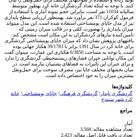
کنند. با توجه به اینکه تعداد گردشگران خانة کرد به‏طور متوسط
سالیانه 11034 نفر است، بنابراین حجم نمونة آماری با استفاده از
فرمول کوکران 371 نفر برآورد شد. به‏منظور ارزیابی سطح پایداری
نیز از مدل جاپای بوم‏شناختی استفاده شده است. این مدل می‏تواند
میزان پایداری را به‏صورت کمّی و در قالب میزان زمینی که
تأمین‌کنندة نیازهای گردشگران به این مکان است مشخص کند.
یافته‏های پژوهش نشان داد که میزان جاپای بوم‏شناختی گردشگری
برای خانة کرد در سال 1391 برابر با 39/1783 هکتار جهانی بوده
است. با توجه به مساحت 6/3850 هکتاری این عمارت، می‏توان گفت
این مکان توانایی جبران فشارهای زیست‏محیطی گردشگری را ندارد
و برای جبران این تأثیرات به فضاهای پشتیبان نیازمند است. در
میان بخش‏های مختلف جاپا نیز، مصرف سوخت برای حمل‌ونقل
بیشترین میزان را به خود اختصاص داده است.
کلیدواژه‌ها
گردشگری پایدار
؛
گردشگری فرهنگی
؛
جاپای بوم‏شناختی
؛
خانة
کرد شهر سنندج
مراجع
آمار
تعداد مشاهده مقاله: 3,568
تعداد دریافت فایل اصل مقاله: 2,423