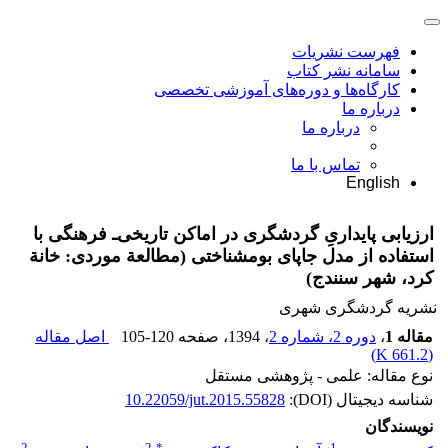
فهرست نشریات
سامانه نشر کتاب
کارگاه‌ها و دوره‌های آموزشی تخصصی
درباره ما
درباره ما
تماس با ما
English
ارزیابی پایداریِ گردشگری در اماکن تاریخی‌ـ فرهنگی با
استفاده از مدل جاپای بوم‏شناختی (مطالعة موردی: خانة
کرد، شهر سنندج)
نشریه گردشگری شهری
مقاله 1
،
دوره 2، شماره 2
، 1394
، صفحه
105-120
اصل مقاله
)
661.2 K
(
نوع مقاله: علمی - پژوهشی مستقل
شناسه دیجیتال (DOI):
10.22059/jut.2015.55828
نویسندگان
2
2
*
1