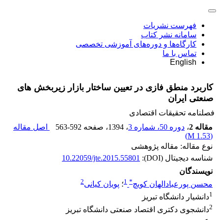
فهرست نشریات
سامانه نشر کتاب
کارگاه‌ها و دوره‌های آموزشی تخصصی
تماس با ما
English
کاربرد منطق فازی در تعیین ساختار بازار زیربخش‏ های
صنعتی ایران
فصلنامه تحقیقات اقتصادی
مقاله 2
،
دوره 50، شماره 3
، 1394
، صفحه
563-592
اصل مقاله
)
1.53 M
(
نوع مقاله: مقاله پژوهشی
شناسه دیجیتال (DOI):
10.22059/jte.2015.55801
نویسندگان
2
1
*
محسن پورعبادالهان کویچ
؛
پویان کیانی
1
دانشیار دانشگاه تبریز
2
دانشجوی دکتری اقتصاد صنعتی دانشگاه تبریز