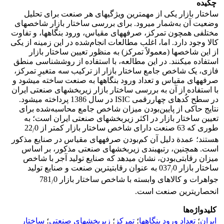
چکیده
ساختار بازار یکی از مهم‏ترین ویژگی‏های هر صنعت برای تحلیل
وضعیت آن به‌شمار می‏رود. برای بررسی ساختار بازار شاخص‏های
مختلفی همچون تمرکز، صرفه‏های مقیاس، ورود بنگاه‏ها، و تفاوت
کالا وجود دارد. اما، اغلب مطالعات انجام‌شده در این زمینه از یکی
از این شاخص‏ها (معمولاً تمرکز) به منظور تعیین ساختار بازار
استفاده می‏کنند. در این مطالعه، با استفاده از روش‏شناسی منطق
فازی، یک شاخص جامع ساختار بازار از ترکیب سه متغیرِ تمرکز،
صرفه‏های مقیاس و تعداد ورود بنگاه‏ها به صنعت ساخته می‏شود و
با استفاده از آن به بررسی ساختار بازار زیربخش‏های صنعتی ایران
در سطح کُدهای چهاررقمی ISIC در سال 1386 پرداخته می‏شود.
نتایج حاکی از پایین‌بودن میزان شاخص جامع محاسبه‌شده برای
تعیین ساختار بازار در اکثر زیربخش‏های صنعتی ایران است؛ به
طوری که 63 صنعت دارای شاخص ساختار بازار کمتر از 22
0
/
هستند؛ عمدة دلیل آن کم‌بودن صرفه‏های مقیاس در صنایع مذکور
است. همچنین، رتبه‏بندی زیربخش‏های صنعتی مذکور، بر اساس
میزان رقابتی‌بودن، نشان می‏دهد که صنایع تولید آجر با شاخص
ساختار بازار 037
0 به عنوان رقابتی‏ترین صنعت و صنایع تولید
/
جواهرات و کالاهای وابسته با شاخص ساختار بازار 781
0
/
انحصاری‏ترین صنعت است.
کلیدواژه‌ها
ایران
؛
تعداد ورود بنگاه‏ها
؛
تمرکز
؛
زیربخش‏های صنعتی
؛
ساختار