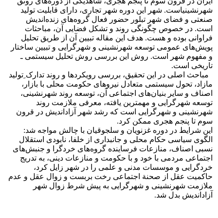
ایران در قرون سوم تا پنجم هجری، شاهد
یکی از دوره‌های رونق
شهرنشینی
است. شهر این دوره شهر تجاری، دارای قابلیت تولید
صنعتی و فضای شهر تبلور حضور فعال گروه‌های زنده‌اندیش
است
.
در خصوص چگونگی روند و تشکل فضایی آن، مباحثات
فراوانی بوده و هست. هدف این مقاله تبیین آن از طریق تحلیل
پویش‌های عمومی توسعه شهرنشینی و شهرگرایی و تبیین ساختار
و مفهوم شهر است. روش این بررسی روش تحلیل سیستمی‌ ـ‌
تاریخی است.
مباحث اصلی در این تحقیق، بررسی رویکردها و روند تدارک ِتولید
مازاد، تحول سیستمی متعادل نیروهای حکومت محلی با بازار،
اصناف و سایر بنیان‌های اجتماعی آن، توسعه روند شهرنشینی،
توسعه شهرگرایی و مهمترین یافته، معرفی ملازمت روند
شهرنشینی و شهرگرایی است که رشد شهر آزاد‌اندیش در قرون
سوم تا پنجم هجری ممکن کرد.
این شرایط در دوره غزنویان و سلجوقیان با چالش مواجه شد:
الگوی سیاسی حکام محلی و جانبداری از خلفا، نابودی استقلال
نسبی اصناف، منازعات فرساینده گروه‌های خردگرا و جنبش‌های
اجتماعی مردمی با خود و با حکومت و منازعات دینی، به تدریج
خردگرایی و موسسات مدنی و علمی را در شهر زایل کرد،
حاکمیت عقل از صحنة اجتماعی رخت بربست و زوال عقل و عدم
ملازمت شهرنشینی و شهرگرایی به پیش شرط زوال شهر
آزاداندیش بدل شد.