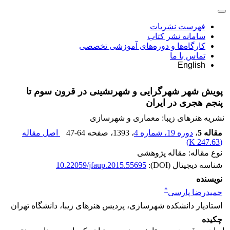
فهرست نشریات
سامانه نشر کتاب
کارگاه‌ها و دوره‌های آموزشی تخصصی
تماس با ما
English
پویش شهر شهرگرایی و شهرنشینی در قرون سوم تا
پنجم هجری در ایران
نشریه هنرهای زیبا: معماری و شهرسازی
مقاله 5
،
دوره 19، شماره 4
، 1393
، صفحه
47-64
اصل مقاله
)
247.63 K
(
نوع مقاله: مقاله پژوهشی
شناسه دیجیتال (DOI):
10.22059/jfaup.2015.55695
نویسنده
*
حمید‌رضا پارسی
استادیار دانشکده شهرسازی، پردیس هنرهای زیبا، دانشگاه تهران
چکیده