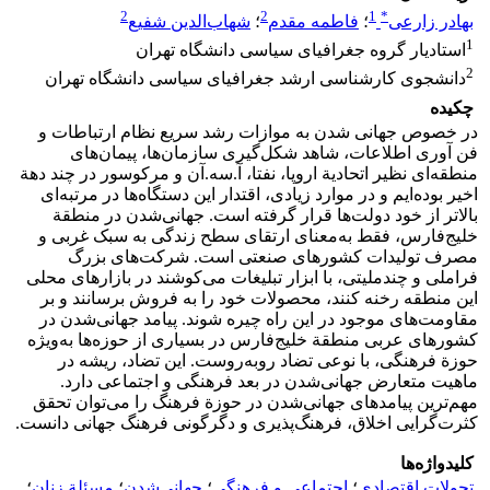
2
2
1
*
بهادر زارعی
؛
فاطمه مقدم
؛
شهاب‌‌الدین شفیع
1
استادیار گروه جغرافیای سیاسی دانشگاه تهران
2
دانشجوی کارشناسی ارشد جغرافیای سیاسی دانشگاه تهران
چکیده
در خصوص جهانی شدن به موازات رشد سریع نظام ارتباطات و
فن آوری اطلاعات، شاهد شکل‌گیری سازمان‌ها، پیمان‌های
منطقه‌ای نظیر اتحادیة اروپا، نفتا، آ.سه.آن و مرکوسور در چند دهة
اخیر بوده‌ایم و در موارد زیادی، اقتدار این دستگاه‌ها در مرتبه‌ای
بالاتر از خود دولت‌ها قرار گرفته است. جهانی‌شدن در منطقة
خلیج‌فارس، فقط به‌‌معنای ارتقای سطح زندگی به سبک غربی و
مصرف تولیدات کشورهای صنعتی است. شرکت‌های بزرگ
فراملی و چندملیتی، با ابزار تبلیغات می‌کوشند در بازارهای محلی
این منطقه رخنه کنند، محصولات خود را به فروش برسانند و بر
مقاومت‌های موجود در این راه چیره شوند. پیامد جهانی‌شدن در
کشورهای عربی منطقة خلیج‌فارس در بسیاری از حوزه‌ها به‌‌ویژه
حوزة فرهنگی، با نوعی تضاد روبه‌‌روست. این تضاد، ریشه در
ماهیت متعارض جهانی‌شدن در بعد فرهنگی و اجتماعی دارد.
مهم‌ترین پیامدهای جهانی‌شدن در حوزة فرهنگ را می‌توان تحقق
کثرت‌گرایی اخلاق، فرهنگ‌‌پذیری و دگرگونی فرهنگ جهانی دانست.
کلیدواژه‌ها
تحولات اقتصادی
؛
اجتماعی و فرهنگی
؛
جهانی‌شدن
؛
مسئلة زنان
؛