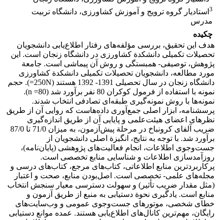
3
استادیار گروه ترویج و آموزش کشاورزی، دانشگاه تربیت
مدرس
چکیده
هدف این تحقیق، بررسی مؤلفه‌های رفتار اطلاع‌یابی دانشجویان
تحصیلات تکمیلی دانشکدة کشاورزی در دانشگاه زنجان است. این
پژوهش، توصیفی- همبستگی و روش آن پیماشی است. جامعة
مورد مطالعه، دانشجویان تحصیلات تکمیلی دانشکدة کشاورزی
دانشگاه زنجان در سال تحصیلی 1391- 1392 هستند (250N=). حجم
نمونه با استفاده از فرمول کوکران 80 نفر برآورد شد (80= n).
نمونه‌ها با روش نمونه‌گیری طبقه‌ای تصادفی انتخاب شدند.
پرسشنامه، ابزار اصلی جمع‌آوری داده‌هاست که روایی آن از طریق
نظرهای اعضای هیئت‌علمی و پایایی آن از طریق اندازه‌گیری
ضریب آلفای کرونباخ در مرحلة پیش‌آزمون، به میزان 71/0 تا 87/0
برآورد شد. با توجه به نتایج، انگیزة اصلی دانشجویان از
جست‌وجوی اطلاعات، انجام فعالیت‌های پژوهشی (پایان‌نامه)،
روزآمدسازی اطلاعات و شناسایی منابع تخصصی است.
پرکاربردترین منابع اطلاعاتی، کتاب‌های مرجع، کتاب‌های درسی و
مجله‌های علمی- تخصصی است. اصل‌بودن منابع، صحت و اعتبار
(مثل مقدار ضریب تأثیر) و سهولت دسترسی معیار سنجش انتخاب
منابع است. یادگیری نحوة دستیابی به منبع از طریق آزمون و
خطای شخصی، موتورهای جست‌وجوی عمومی و وب‌سایت‌های
رایگان، مهم‌ترین کانال‌های اطلاع‌یابی هستند. عمده ­موانع دستیابی