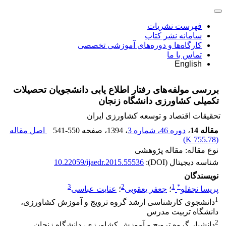
فهرست نشریات
سامانه نشر کتاب
کارگاه‌ها و دوره‌های آموزشی تخصصی
تماس با ما
English
بررسی مولفه‌های رفتار اطلاع یابی دانشجویان تحصیلات
تکمیلی کشاورزی دانشگاه زنجان
تحقیقات اقتصاد و توسعه کشاورزی ایران
مقاله 14
،
دوره 46، شماره 3
، 1394
، صفحه
541-550
اصل مقاله
)
755.78 K
(
نوع مقاله: مقاله پژوهشی
شناسه دیجیتال (DOI):
10.22059/ijaedr.2015.55536
نویسندگان
3
2
1
*
پریسا نجفلو
؛
جعفر یعقوبی
؛
عنایت عباسی
1
دانشجوی کارشناسی ارشد گروه ترویج و آموزش کشاورزی،
دانشگاه تربیت مدرس
2
دانشیار گروه ترویج و آموزش کشاورزی، دانشگاه زنجان