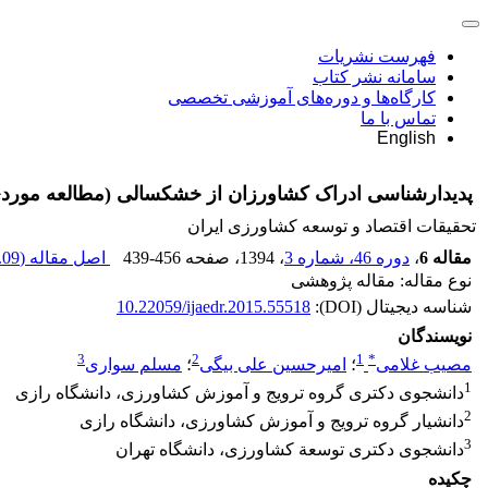
فهرست نشریات
سامانه نشر کتاب
کارگاه‌ها و دوره‌های آموزشی تخصصی
تماس با ما
English
پدیدارشناسی ادراک کشاورزان از خشکسالی (مطالعه مور
تحقیقات اقتصاد و توسعه کشاورزی ایران
مقاله 6
،
دوره 46، شماره 3
، 1394
، صفحه
439-456
اصل مقاله (
09 M
نوع مقاله: مقاله پژوهشی
شناسه دیجیتال (DOI):
10.22059/ijaedr.2015.55518
نویسندگان
3
2
1
*
مصیب غلامی
؛
امیرحسین علی بیگی
؛
مسلم سواری
1
دانشجوی دکتری گروه ترویج و آموزش کشاورزی، دانشگاه رازی
2
دانشیار گروه ترویج و آموزش کشاورزی، دانشگاه رازی
3
دانشجوی دکتری توسعة کشاورزی، دانشگاه تهران
چکیده