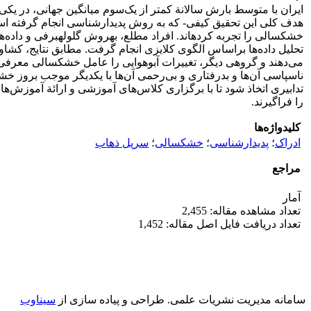
ایران با متوسط بارش سالانة کمتر از یک‌سوم میانگین جهانی، در ی
هدف کلی این تحقیق کیفی- که به روش پدیدارشناسی انجام گرفته 
خشکسالی را تجربه کرده­اند. افراد مطلع، به­روش گلوله­برفی و داده‌
تحلیل داده‌ها براساس الگوی کلایزی انجام گرفت. مطابق نتایج، کشا
می‌دهند و گروهی دیگر، تغییرات آب­وهوایی را عامل خشکسالی معرفی 
ناسپاسی آن‌ها و بدرفتاری و بی‌رحمی آن‌ها با یکدیگر موجب بروز خش
تدابیری اتخاذ شود تا با برگزاری کلاس‌های آموزشی و ارائة آموزش
را فراگیرند.
کلیدواژه‌ها
ادراک
؛
پدیدارشناسی
؛
خشکسالی
؛
سرپل ذهاب
مراجع
آمار
تعداد مشاهده مقاله: 2,455
تعداد دریافت فایل اصل مقاله: 1,452
سامانه مدیریت نشریات علمی.
طراحی و پیاده سازی از
سیناوب