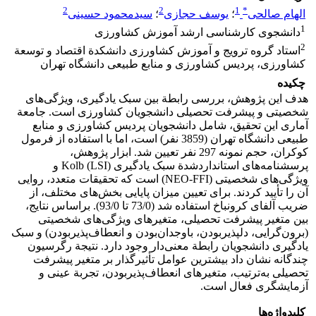
2
2
1
*
الهام صالحی
؛
یوسف حجازی
؛
سیدمحمود حسینی
1
دانشجوی کارشناسی ارشد آموزش کشاورزی
2
استاد گروه ترویج و آموزش کشاورزی دانشکدة اقتصاد و توسعة
کشاورزی، پردیس کشاورزی و منابع طبیعی دانشگاه تهران
چکیده
هدف این پژوهش، بررسی رابطة بین سبک یادگیری، ویژگی‌های
شخصیتی و پیشرفت‌ تحصیلی دانشجویان کشاورزی است. جامعة
آماری این تحقیق، شامل دانشجویان پردیس کشاورزی و منابع
طبیعی دانشگاه تهران (3859 نفر) است، اما با استفاده از فرمول
کوکران، حجم نمونه 297 نفر تعیین شد. ابزار پژوهش،
پرسشنامه‌های استانداردشدة سبک یادگیری Kolb (LSI) و
ویژگی‌های شخصیتی (NEO-FFI) است که تحقیقات متعدد، روایی
آن را تأیید کردند. برای تعیین میزان پایایی بخش‌های مختلف، از
ضریب آلفای کرونباخ استفاده شد (73/0 تا 93/0). براساس نتایج،
بین متغیر پیشرفت‌ تحصیلی، متغیرهای ویژگی‌های شخصیتی
(برون‌گرایی، دلپذیربودن، باوجدان‌بودن و انعطاف‌پذیربودن) و سبک
یادگیری دانشجویان رابطة معنی‌دار وجود دارد. نتیجة رگرسیون
چندگانه نشان داد بیشترین عوامل تأثیرگذار بر متغیر پیشرفت
تحصیلی به‌ترتیب، متغیرهای انعطاف‌پذیربودن، تجربة عینی و
آزمایشگری فعال است.
کلیدواژه‌ها