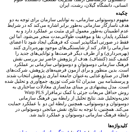
انسانی، دانشگاه گیلان، رشت، ایران
چکیده
مفهوم دوسوتوانی سازمانی، به توانایی سازمان برای توجه به دو
هدف ناسازگار سازمانی به‌طور برابر اشاره می‌کند که در شرایط
عدم اطمینان به‌طور معمول اثری مثبت بر عملکرد دارد و به
عملکرد پایدار، بقا و موفقیت طولانی‌مدت منجر می‌شود. اما این
فقط در صورتی امکان­پذیر است که فرهنگی ایجاد شود تا اعضای
سازمانی را قادر کند از شایستگی‌های موجود بهره‌برداری کنند
(بهره‌برداری) و از طرف دیگر فرصت‌ها و توانایی‌های جدید را
کشف کنند (کتشاف). هدف از پژوهش حاضر نیز بررسی نقش
فرهنگ سازمانی دوسوتوان و دوسوتوانی سازمانی بر عملکرد
است. بدین منظور و برای آزمون فرضیه‌های پژوهش، شرکت‌های
فعال در صنایع غذایی به‌عنوان جامعة آماری پژوهش انتخاب شدند
و پرسشنامه بین مدیران 62 شرکت توزیع، جمع‌آوری و تحلیل شده
است. مدل پیشنهادی بر مبنای مدل­سازی معادلات ساختاری به
روش حداقل مربعات جزئی با کمک نرم­افزار Warp PLS
تجزیه‌وتحلیل شد. نتایج تحلیل از رابطة بین فرهنگ‌ سازمانی
دوسوتوان و دوسوتوانی، همچنین رابطة این دو با عملکرد حمایت
می‌کند. همچنین، با توجه به نتایج، نقش میانجی دوسوتوانی در
رابطة فرهنگ‌ سازمانی دوسوتوان و عملکرد تأیید شد.
کلیدواژه‌ها