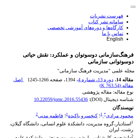
فهرست نشریات
سامانه نشر کتاب
کارگاه‌ها و دوره‌های آموزشی تخصصی
تماس با ما
English
فرهنگ‌سازمانی دوسوتوان و عملکرد: نقش حیاتی
دوسوتوانی سازمانی
مجله علمی "مدیریت فرهنگ سازمانی"
مقاله 14
،
دوره 13، شماره 4
، 1394
، صفحه
1245-1266
اصل
مقاله (
763.54 K
)
نوع مقاله: مقاله پژوهشی
شناسه دیجیتال (DOI):
10.22059/jomc.2016.55436
نویسندگان
2
1
1
*
محمود مرادی
؛
کیخسرو یاکیده
؛
فاطمه مدنی
1
استادیار،گروه مدیریت، دانشکدة علوم انسانی، دانشگاه گیلان،
رشت، ایران
2
دانشجوی کارشناسی ارشد، مدیریت صنعتی، دانشکدة علوم