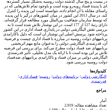
در بیست و پنج سال گذشته دولت روسیه به‌شکل بسیار گسترده­
ای با پدیدة فساد روبه‌رو بوده است و باوجود تمام تلاش‌هایی که در
راستای مقابله با آن انجام داده، نتوانسته است این پدیده را کنترل
کند. در سال 2013 این کشور در میان کشورهای درگیر با این پدیده
که توسط سازمان شفافیت بین‌الملل مورد مطالعه قرار گرفته‌‌­اند،
دارای رتبۀ 127 از 177 است. در این نوشتار تلاش شده است تا به
بررسی نقش الیگارشی دولتی در پایداری فساد اداری در این کشور
پرداخته شود. پرسش اصلی این نوشتار آن است که دلیل ناکارامدی
برنامه­های دولت روسیه در مبارزه با فساد اداری چیست و فرضیۀ­
آن، قدرتمندی الیگارشی دولتی را به‌عنوان مانع مهم اثربخشی
برنامه­های ضد فساد دولت مطرح می‌کند. برای بررسی این فرضیه
تلاش بر این بوده است تا با ارائة یک مدل تحلیلی، تأثیر قدرتمندی
الیگارشی دولتی بر میزان فساد و ناکارامدی برنامه­های ضدفساد
دولت روسیه بررسی شود.
کلیدواژه‌ها
الیگارشی دولتی
؛
برنامه‌های دولت
؛
روسیه
؛
فساد اداری
؛
قدرتمندی
مراجع
آمار
تعداد مشاهده مقاله: 2,919
تعداد دریافت فایل اصل مقاله: 1,588