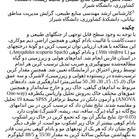
کشاورزی، دانشگاه شیراز
3
کارشناس ارشد مهندسی منابع طبیعی، گرایش مدیریت مناطق
بیابانی، دانشکدۀ کشاورزی، دانشگاه شیراز
چکیده
با توجه به وجود سطح قابل توجهی از جنگل‏های طبیعی و
دست‌کاشت با غالبیت بادام کوهی و همچنین اراضی دیم موکاری،
این مطالعه با هدف ارزیابی توان ترسیب کربن دو گونۀ درختچه‏ای
مو (
L.) و بادام کوهی (
Vitis vinifera
Amygdalus scoparia
Spach.)
در استان فارس انجام شد. اندام‌‌های هوایی و زیرزمینی دو گیاه
مطالعه‌شده نمونه‏گیری و ضریب تبدیل ترسیب کربن هر اندام
توسط روش احتراق در آزمایشگاه تعیین شد. همچنین مقدار کربن
ترسیب‌شده در زیست‏توده (هوایی و زیر‌زمینی)، لاشبرگ و سه عمق
خاک (0‌ـ 15، 15‌ـ 30، 30‌ـ 50 سانتی‌متر) اندازه‏گیری شد. داده‌های
مربوط به اندام‌های گیاهی، خاک زیر و خارج سایه‌انداز و همچنین
عمق‌های مختلف خاک به‌روش تحلیل واریانس یکطرفه (One-way
ANOVA) و آزمون دانکن در محیط نرم‌افزار SPSS نسخۀ 19 تحلیل
و مقایسه شدند. نتایج نشان داد که ترسیب کربن در بین اندام‏های
پنج‌گانه دو گیاه (برگ، ساقه، تنه، ریشه، لاشبرگ) تفاوت دارد
(p<0.05). نتایج بیانگر آن بود که تجمع کربن در خاک زیر اشکوب
بادام کوهی بیشتر از خاک زیر اشکوب مو است. از طرف دیگر
نتایج نشان داد که هر یک از توده‏های مو و بادام کوهی به‌ترتیب قادر
به نگهداشتن میانگین سالانۀ کربن به مقدار 55/30 و 88/5 کیلوگرم