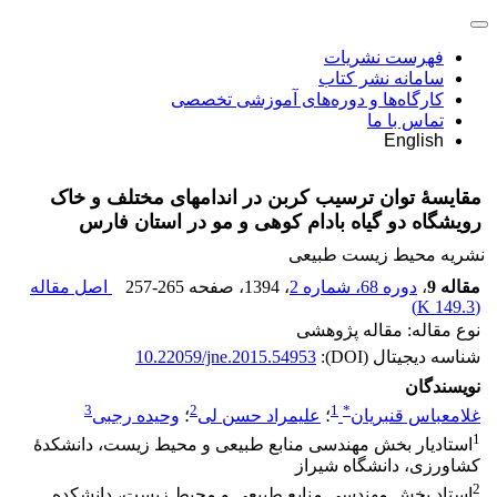
فهرست نشریات
سامانه نشر کتاب
کارگاه‌ها و دوره‌های آموزشی تخصصی
تماس با ما
English
مقایسۀ توان ترسیب کربن در اندام‏های مختلف و خاک
رویشگاه دو گیاه بادام کوهی و مو در استان فارس
نشریه محیط زیست طبیعی
مقاله 9
،
دوره 68، شماره 2
، 1394
، صفحه
257-265
اصل مقاله
)
149.3 K
(
نوع مقاله: مقاله پژوهشی
شناسه دیجیتال (DOI):
10.22059/jne.2015.54953
نویسندگان
3
2
1
*
غلامعباس قنبریان
؛
علیمراد حسن لی
؛
وحیده رجبی
1
استادیار بخش مهندسی منابع طبیعی و محیط زیست، دانشکدۀ
کشاورزی، دانشگاه شیراز
2
استاد بخش مهندسی منابع طبیعی و محیط زیست، دانشکده