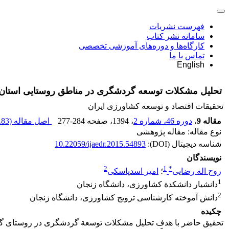
فهرست نشریات
سامانه نشر کتاب
کارگاه‌ها و دوره‌های آموزشی تخصصی
تماس با ما
English
تحلیل مشکلات توسعه گردشگری در مناطق روستایی استان ق
تحقیقات اقتصاد و توسعه کشاورزی ایران
مقاله 9
،
دوره 46، شماره 2
، 1394
، صفحه
277-284
اصل مقاله (
83 K
نوع مقاله: مقاله پژوهشی
شناسه دیجیتال (DOI):
10.22059/ijaedr.2015.54893
نویسندگان
2
1
*
روح اله رضایی
؛
امیر اسدپاسکی
1
دانشیار دانشکدة کشاورزی، دانشگاه زنجان
2
دانش آموخته کارشناسی ترویج کشاورزی، دانشگاه زنجان
چکیده
تحقیق حاضر با هدف تحلیل مشکلات توسعة گردشگری در روستای گاز