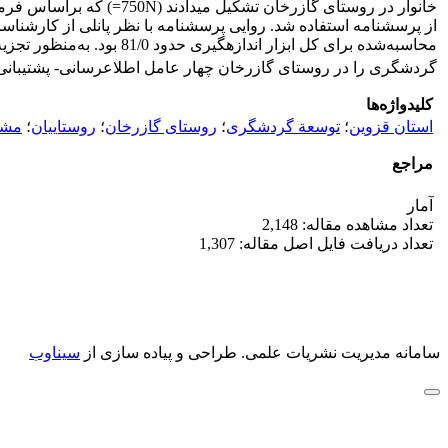
از پرسشنامه استفاده شد. روایی پرسشنامه با نظر پانلی از کارشناسا
محاسبه‌شده برای کل ابزار اندازه­گیری حدود 81/0 بود. به‌منظور تجزیه و تحلیل اطلاعات از نرم­افزار SPSS
گردشگری را در روستای گازرخان چهار عامل اطلاع­رسانی- پشتیبانی،
کلیدواژه‌ها
استان قزوین
؛
توسعة گردشگری
؛
روستای گازرخان
؛
روستاییان
؛
مشک
مراجع
آمار
تعداد مشاهده مقاله: 2,148
تعداد دریافت فایل اصل مقاله: 1,307
سامانه مدیریت نشریات علمی.
طراحی و پیاده سازی از
سیناوب