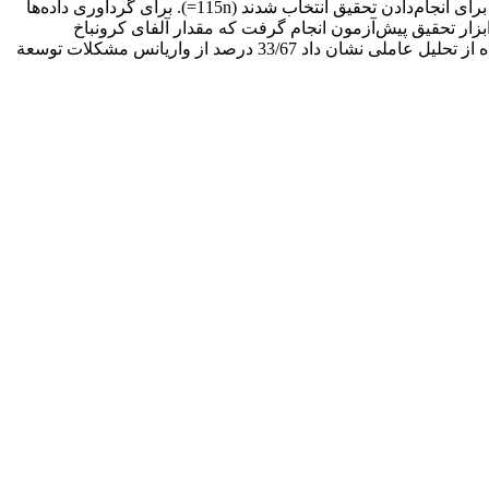
خانوار در روستای گازرخان تشکیل می­دادند (750N=) که براساس فرمول کوکران، 115 نفر از آن‌ها از طریق روش نمونه­گیری تصادفی ساده برای انجام‌دادن تحقیق انتخاب شدند (115n=). برای گردآوری داده‌ها
بزار تحقیق پیش‌آزمون انجام گرفت که مقدار آلفای کرونباخ
استفاده شد. نتایج کسب‌شده از تحلیل عاملی نشان داد 33/67 درصد از واریانس مشکلات توسعة