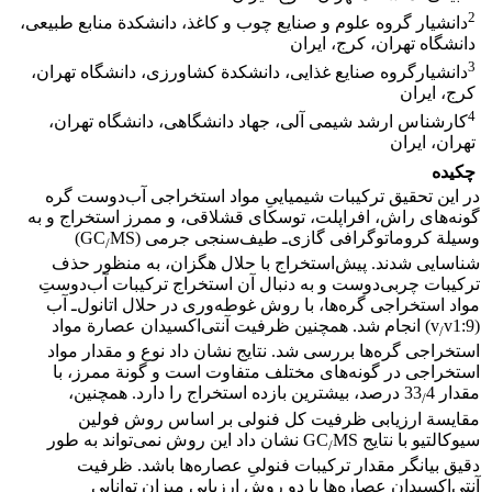
2
دانشیار گروه علوم و صنایع چوب و کاغذ، دانشکدة منابع طبیعی،
دانشگاه تهران، کرج، ایران
3
دانشیارگروه صنایع غذایی، دانشکدة کشاورزی، دانشگاه تهران،
کرج، ایران
4
کارشناس ارشد شیمی آلی، جهاد دانشگاهی، دانشگاه تهران،
تهران، ایران
چکیده
در این تحقیق ترکیبات شیمیایی‌ِ مواد استخراجی آب‌دوست گره
گونه‌های راش، افراپلت، توسکای قشلاقی، و ممرز استخراج و به
وسیلة کروماتوگرافی گازی‌ـ طیف‌سنجی جرمی (GC
MS)
/
شناسایی شدند. پیش‌استخراج با حلال هگزان، به منظور حذف
ترکیبات چربی‌دوست و به دنبال آن استخراج ترکیبات آب‌دوست‌ِ
مواد استخراجی گره‌ها، با روش غوطه‌وری در حلال اتانول‌ـ آب
(v
v1:9) انجام شد. همچنین ظرفیت آنتی‌اکسیدان عصارة مواد
/
استخراجی گره‌ها بررسی شد. نتایج نشان داد نوع و مقدار مواد
استخراجی در گونه‌های مختلف متفاوت است و گونة ممرز، با
مقدار 33
4 درصد، بیشترین بازده استخراج را دارد. همچنین،
/
مقایسة ارزیابی ظرفیت کل فنولی بر اساس روش فولین
سیوکالتیو با نتایج GC
MS نشان داد این روش نمی‌تواند به طور
/
دقیق بیانگر مقدار ترکیبات فنولی‌ِ عصاره‌ها باشد. ظرفیت
آنتی‌اکسیدان عصاره‌ها با دو روش ارزیابی میزان توانایی