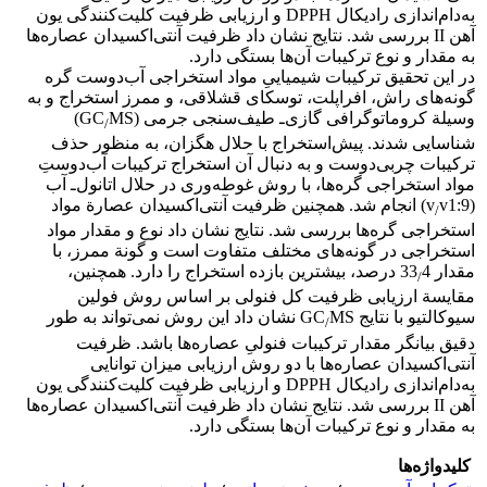
به‌دام‌اندازی رادیکال DPPH و ارزیابی ظرفیت کلیت‌کنندگی یون
آهن II بررسی شد. نتایج نشان داد ظرفیت آنتی‌اکسیدان عصاره‌ها
به مقدار و نوع ترکیبات آن‌ها بستگی دارد.
در این تحقیق ترکیبات شیمیایی‌ِ مواد استخراجی آب‌دوست گره
گونه‌های راش، افراپلت، توسکای قشلاقی، و ممرز استخراج و به
وسیلة کروماتوگرافی گازی‌ـ طیف‌سنجی جرمی (GC
MS)
/
شناسایی شدند. پیش‌استخراج با حلال هگزان، به منظور حذف
ترکیبات چربی‌دوست و به دنبال آن استخراج ترکیبات آب‌دوست‌ِ
مواد استخراجی گره‌ها، با روش غوطه‌وری در حلال اتانول‌ـ آب
(v
v1:9) انجام شد. همچنین ظرفیت آنتی‌اکسیدان عصارة مواد
/
استخراجی گره‌ها بررسی شد. نتایج نشان داد نوع و مقدار مواد
استخراجی در گونه‌های مختلف متفاوت است و گونة ممرز، با
مقدار 33
4 درصد، بیشترین بازده استخراج را دارد. همچنین،
/
مقایسة ارزیابی ظرفیت کل فنولی بر اساس روش فولین
سیوکالتیو با نتایج GC
MS نشان داد این روش نمی‌تواند به طور
/
دقیق بیانگر مقدار ترکیبات فنولی‌ِ عصاره‌ها باشد. ظرفیت
آنتی‌اکسیدان عصاره‌ها با دو روش ارزیابی میزان توانایی
به‌دام‌اندازی رادیکال DPPH و ارزیابی ظرفیت کلیت‌کنندگی یون
آهن II بررسی شد. نتایج نشان داد ظرفیت آنتی‌اکسیدان عصاره‌ها
به مقدار و نوع ترکیبات آن‌ها بستگی دارد.
کلیدواژه‌ها