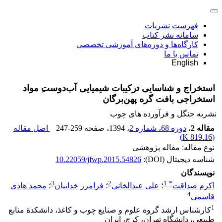
فهرست نشریات
سامانه نشر کتاب
کارگاه‌ها و دوره‌های آموزشی تخصصی
تماس با ما
English
استخراج و شناسایی ترکیبات شیمیایی آب‌دوست‌‌ِ مواد
استخراجی بافت گره پهن‌برگان
نشریه جنگل و فرآورده های چوب
مقاله 2
،
دوره 68، شماره 2
، 1394
، صفحه
247-259
اصل مقاله
)
819.16 K
(
نوع مقاله: مقاله پژوهشی
شناسه دیجیتال (DOI):
10.22059/jfwp.2015.54826
نویسندگان
3
2
1
*
اکرم صداقت
؛
علی عبدالخانی
؛
فرامرز خداییان
؛
محمد هادی
4
قاسمی
1
کارشناس ارشد گروه علوم و صنایع چوب و کاغذ، دانشکدة منابع
طبیعی، دانشگاه تهران، کرج، ایران