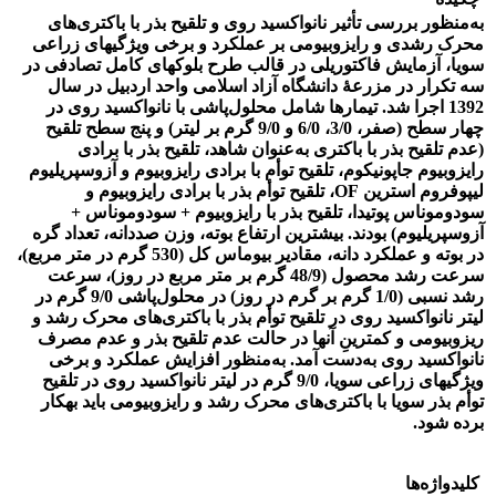
به‌منظور بررسی تأثیر نانواکسید روی و تلقیح بذر با باکتری‌های
محرک رشدی و رایزوبیومی بر عملکرد و برخی ویژگی­های زراعی
سویا، آزمایش فاکتوریلی در قالب طرح بلوک­های کامل تصادفی در
سه تکرار در مزرعۀ دانشگاه آزاد اسلامی واحد اردبیل در سال
1392 اجرا شد. تیمارها شامل محلول‌پاشی با نانواکسید روی در
چهار سطح (صفر، 3/0، 6/0 و 9/0 گرم بر لیتر) و پنج سطح تلقیح
(عدم تلقیح بذر با باکتری به‌عنوان شاهد، تلقیح بذر با برادی
رایزوبیوم جاپونیکوم، تلقیح توأم با برادی رایزوبیوم و آزوسپریلیوم
لیپوفروم استرین OF، تلقیح توأم بذر با برادی رایزوبیوم و
سودوموناس پوتیدا، تلقیح بذر با رایزوبیوم + سودوموناس +
آزوسپریلیوم) بودند. بیشترین ارتفاع بوته، وزن صددانه، تعداد گره
در بوته و عملکرد دانه، مقادیر بیوماس کل (530 گرم در متر مربع)،
سرعت رشد محصول (48/9 گرم بر متر مربع در روز)، سرعت
رشد نسبی (1/0 گرم بر گرم در روز) در محلول‌پاشی 9/0 گرم در
لیتر نانواکسید روی در تلقیح توأم بذر با باکتری‌های محرک رشد و
ریزوبیومی و کمترینِ آنها در حالت عدم تلقیح بذر و عدم مصرف
نانواکسید روی به‌دست آمد. به‌منظور افزایش عملکرد و برخی
ویژگی­های زراعی سویا، 9/0 گرم در لیتر نانواکسید روی در تلقیح
توأم بذر سویا با باکتری‌های محرک رشد و رایزوبیومی باید به­کار
برده شود.
کلیدواژه‌ها