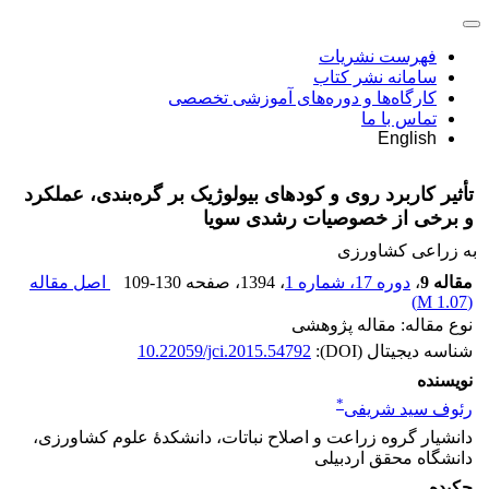
فهرست نشریات
سامانه نشر کتاب
کارگاه‌ها و دوره‌های آموزشی تخصصی
تماس با ما
English
تأثیر کاربرد روی و کودهای بیولوژیک بر گره‌بندی، عملکرد
و برخی از خصوصیات رشدی سویا
به زراعی کشاورزی
مقاله 9
،
دوره 17، شماره 1
، 1394
، صفحه
109-130
اصل مقاله
)
1.07 M
(
نوع مقاله: مقاله پژوهشی
شناسه دیجیتال (DOI):
10.22059/jci.2015.54792
نویسنده
*
رئوف سید شریفی
دانشیار گروه زراعت و اصلاح نباتات، دانشکدۀ علوم کشاورزی،
دانشگاه محقق اردبیلی
چکیده