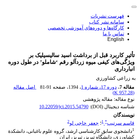
فهرست نشریات
سامانه نشر کتاب
کارگاه‌ها و دوره‌های آموزشی تخصصی
تماس با ما
English
تأثیر کاربرد قبل از برداشت اسید سالیسیلیک بر
ویژگی‌های کیفی میوه زردآلو رقم ‘شاملو’ در طول دوره
انبارداری
به زراعی کشاورزی
مقاله 7
،
دوره 17، شماره 1
، 1394
، صفحه
81-91
اصل مقاله
)
957.28 K
(
نوع مقاله: مقاله پژوهشی
شناسه دیجیتال (DOI):
10.22059/jci.2015.54790
نویسندگان
2
1
*
قاسم سرتیپ
؛
جعفر حاجی لو
1
دانشجوی سابق کارشناسی ارشد، گروه علوم باغبانی، دانشکدة
کشاورزی، دانشگاه تبریز، تبریز، ایران