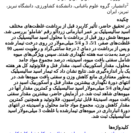
2
دانشیار، گروه علوم باغبانی، دانشکدة کشاورزی، دانشگاه تبریز،
تبریز، ایران
چکیده
در تحقیق حاضر، تأثیر کاربرد قبل از برداشت غلظت‌های مختلف
اسید سالیسیلیک بر عمر انبارمانی زردآلو رقم ‘شاملو‌’ بررسی شد.
میوه‌ها شش روز قبل از برداشت با محلول اسید سالیسیلیک در
غلظت‌های صفر، 5/1، 3 و 5/4 میلی‌مولار در روی درخت تیمار شده
و پس از برداشت در دمای 2 درجۀ سانتی‌گراد و رطوبت نسبی 90
درصد به‌مدت سه هفته نگهداری شدند. سپس ویژگی‌های میوه
شامل سفتی بافت میوه، اسیدیته، درصد مجموع مواد جامد
محلول، مقدار آسکوربیک اسید، مقدار فنل و فلاونوئید کل هر هفته
یک ­بار اندازه‌گیری شد. نتایج نشان داد که تیمار اسید سالیسیلیک
به‌طور معناداری مانع کاهش وزن و سفتی بافت میوه‌ها شد. در
انتهای دورۀ نگهداری بیشترین مقدار فنل و آسکوربیک اسید در
تیمارهای 5/4 میلی‌مولار اسید سالیسیلیک و کمترین مقدار آنها در
میوه‌های شاهد ثبت شد. در آزمایش حاضر، بیشترین مقدار سفتی
بافت میوه، اسیدیتۀ قابل تیتراسیون، فلاونوئید و همچنین کمترین
مقدار کاهش وزن، مجموع مواد جامد محلول و اسیدیته در انتهای
دورۀ انبارداری در میوه‌های تیمارشده با غلظت 3 میلی‌مولار اسید
سالیسیلیک ثبت شد.
کلیدواژه‌ها