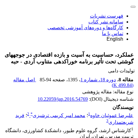
فهرست نشریات
سامانه نشر کتاب
کارگاه‌ها و دوره‌های آموزشی تخصصی
تماس با ما
English
عملکرد، حساسیت به آسیت و بازده اقتصادی در جوجه‏های
گوشتی تحت ‌تأثیر برنامه خوراک‏دهی متناوب آردی ‌-‌ حبه
تولیدات دامی
مقاله 8
،
دوره 18، شماره 1
، 1395
، صفحه
85-94
اصل مقاله
)
499.84 K
(
نوع مقاله: مقاله پژوهشی
شناسه دیجیتال (DOI):
10.22059/jap.2016.54769
نویسندگان
2
*
1
علیرضا عموئیان خاوه
؛
محمد امیر کریمی ترشیزی
؛
فرید
3
شریعتمداری
1
کارشناس ارشد، گروه علوم طیور، دانشکدۀ کشاورزی، دانشگاه
تربیت مدرس، تهران، ایران