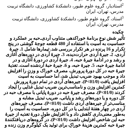
2
استادیار، گروه علوم طیور، دانشکدۀ کشاورزی، دانشگاه تربیت
مدرس، تهران، ایران
3
استاد، گروه علوم طیور، دانشکدۀ کشاورزی، دانشگاه تربیت
مدرس، تهران، ایران
چکیده
تأثیر شش نوع برنامۀ خوراک‏دهی متناوب آردی‌ـ‌حبه بر عملکرد و
حساسیت به آسیت با استفاده از 480 قطعه جوجۀ گوشتی در پنج
تکرار و 16 پرنده در هر تکرار بررسی شد. تیمارها شامل 1. جیرۀ
آردی، 2. جیرۀ آردی حرارت‌دیده، 3. جیرۀ آردی در دوره‌های آغازی
و رشد و در ادامۀ جیرۀ حبه، 4. جیرۀ آردی در دورۀ آغازی و در
ادامۀ جیرۀ حبه، 5. جیرۀ حبه، و 6. جیرۀ حبۀ آرد‌شده است. تغذیۀ
جیرۀ حبه در کل دورۀ پرورش، مصرف خوراک و وزن را افزایش
داد و موجب بهبود ضریب تبدیل ‏شد، اما حساسیت به آسیت
افزایش یافت (01/0>P). جیره‌های آردی در تمام دورۀ پرورش
کمترین افزایش وزن و نامناسب‌ترین ضریب تبدیل غذایی را ایجاد
کردند (01/0>P). مصرف جیرۀ حبه در دورۀ پایانی با مصرف حبه در
کل دوره و یا دوره‌های رشد و پایانی، ضریب تبدیل مشابه و
مناسب‌تر از جیره‌های آردی داشت (01/0>P). مصرف جیره‌های
آردی در چهار هفتۀ ابتدایی یا در کل دوره، حساسیت به آسیت را
به‌طور معنی‌داری کاهش داد و با افزایش طول دورۀ تغذیه از جیرۀ
حبه این شاخص افزایش داشت (01/0>P). در گروه‌های دریافت‏کنندۀ
جیرۀ حبه کمترین هزینۀ خوراک برای تولید یک کیلوگرم وزن زنده و