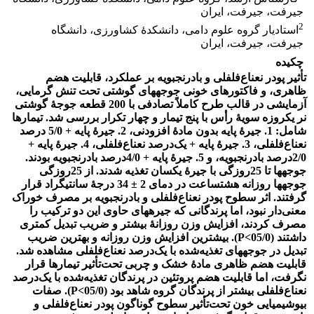
جیرفت، جیرفت، ایران
2
استادیار گروه علوم دامی، دانشکدۀ کشاورزی، دانشگاه
جیرفت، جیرفت، ایران
چکیده
تأثیر پودر نعناع‌فلفلی و بادرنجبویه بر عملکرد، قابلیت هضم
ظاهری، و فاکتورهای خونی جوجه‏های گوشتی تحت تنش گرمایی،
آزمایشی در قالب طرح کاملاً تصادفی با 200 قطعه جوجۀ گوشتی
نر یک‏روزه سویۀ رأس با پنج تیمار و چهار تکرار بررسی شد. تیمارها
شامل: 1. جیرۀ پایه بدون مادۀ افزودنی، 2. جیرۀ پایه + 5/0 درصد
نعناع‌فلفلی، 3. جیرۀ پایه + یک‌درصد نعناع‌فلفلی، 4. جیرۀ پایه +
2/0درصد بادرنجبویه، و 5. جیرۀ پایه + 4/0درصد بادرنجبویه بودند.
جوجه‏ها تا 25روزگی با جیرۀ یکسان تغذیه شدند. از 25روزگی
جوجه‏ها روزانه هشتساعت در دمای 2 ± 34 درجۀ سانتی‏گراد قرار
گرفتند. اثر سطوح پودر نعناع‌فلفلی و بادرنجبویه بر مصرف خوراک
معنی‌دار نبود، اما پرندگانی که جیره‏های حاوی این دو ترکیب را
مصرف کردند، افزایش وزن روزانۀ بیشتر و ضریب تبدیل کمتری
داشتند (05/0>P). بیشترین افزایش وزن روزانه و بهترین ضریب
تبدیل در جوجه‏های تغذیه‌شده با یک‌درصد نعناع‌فلفلی مشاهده شد.
قابلیت هضم ظاهری مادۀ خشک و چربی تحت‌تأثیر تیمارها قرار
نگرفت، اما قابلیت هضم پروتئین در پرندگان تغذیه‌شده با یک‌درصد
نعناع‌فلفلی بیشتر از پرندگان گروه شاهد بود (05/0>P). صفات
بیوشیمیایی خون تحت‌تأثیر سطوح گوناگون پودر نعناع‌فلفلی و