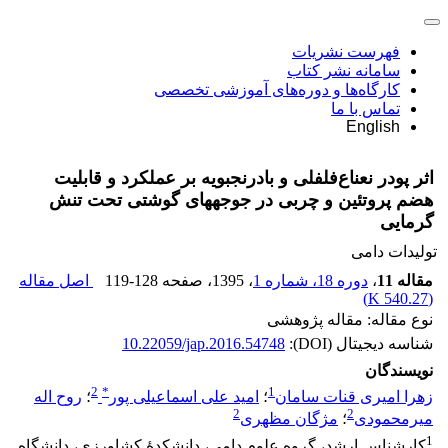
فهرست نشریات
سامانه نشر کتاب
کارگاه‌ها و دوره‌های آموزشی تخصصی
تماس با ما
English
اثر پودر نعناع‌فلفلی و بادرنجبویه بر عملکرد و قابلیت
هضم پروتئین و چربی در جوجه‏های گوشتی تحت تنش
گرمایی
تولیدات دامی
مقاله 11
،
دوره 18، شماره 1
، 1395
، صفحه
119-128
اصل مقاله
)
540.27 K
(
نوع مقاله: مقاله پژوهشی
شناسه دیجیتال (DOI):
10.22059/jap.2016.54748
نویسندگان
2
*
1
زهرا امیری قنات سامان
؛
امید علی اسماعیلی پور
؛
روح اله
2
2
میرمحمودی
؛
مژگان مظهری
1
کارشناس ارشد، گروه علوم دامی، دانشکدۀ کشاورزی، دانشگاه