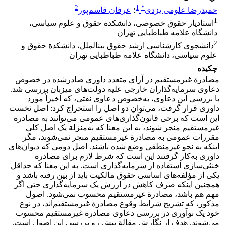
2
1
*
حمیدرضا علومی یزدی
؛
عرفان قاسم‌پور
1
استادیار حقوق خصوصی، دانشکدة حقوق و علوم سیاسی،
دانشگاه علامه طباطبایی تهران
2
دانشجوی کارشناسی ارشد حقوق بینالملل، دانشکدة حقوق و
علوم سیاسی، دانشگاه علامه طباطبایی تهران
چکیده
مصادرة غیرمستقیم در آرای متعدد داوری صادرشده در خصوص
دعاوی سرمایه‌گذاران خارجی علیه دولت‌های میزبان بررسی شد.
با بررسی این دعاوی، به‌خصوص دعاوی نفتی، که اخیراً مورد
داوری قرار گرفت، می‌توان دو اصل را استخراج کرد: اصل نخست
این است که برخی قانون‌گذاری‌های عمومی می‌توانند به مصادرة
غیرمستقیم منجر شوند، به این معنا که به‌منزلة یک اصل کلی
مقررات عمومی به مصادرة غیرمستقیم منجر نمی‌شوند، مگر
اینکه به نحو غیرمنطقی وضع شده باشند. اصل دومی که دیوان‌های
داوری به‌کار گرفتند این است که شرط لازم برای مصادرة
خنثی‌سازی استفاده از سرمایه‌گذاری است. به این معنا که حداقل
یکی از مؤلفه‌های اساسی حقوق مالکیت باید از بین رفته باشد و
همچنین اینکه صرف کاهش در ارزش یک سرمایه‌گذاری حتی اگر
مهم هم باشد، مصادرة غیرمستقیم محسوب نمی‌شود. اصول
مذکور، که تشریح شرایط وقوع مصادرة غیرمستقیم‌اند، در نوع
خود یک نوآوری در بررسی دعاوی مصادرة غیرمستقیم محسوب
می‌شوند. هدف از نگارش مقالة پیش رو بررسی این اصول است.