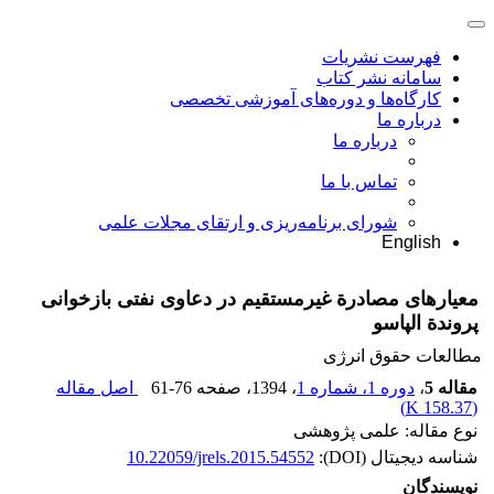
فهرست نشریات
سامانه نشر کتاب
کارگاه‌ها و دوره‌های آموزشی تخصصی
درباره ما
درباره ما
تماس با ما
شورای برنامه‌ریزی و ارتقای مجلات علمی
English
معیار‌های مصادرة غیرمستقیم در دعاوی نفتی بازخوانی
پروندة الپاسو
مطالعات حقوق انرژی
مقاله 5
،
دوره 1، شماره 1
، 1394
، صفحه
61-76
اصل مقاله
)
158.37 K
(
نوع مقاله: علمی پژوهشی
شناسه دیجیتال (DOI):
10.22059/jrels.2015.54552
نویسندگان