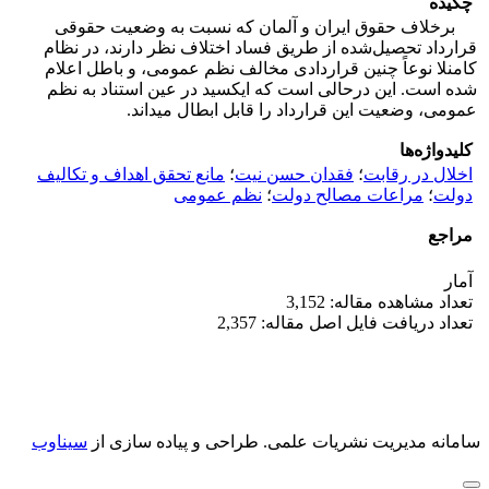
چکیده
برخلاف حقوق ایران و آلمان که نسبت به وضعیت حقوقی
قرارداد تحصیل‌شده از طریق فساد اختلاف نظر دارند، در نظام
کامن‎لا نو‎‎‎‎‎‎عاً چنین قراردادی مخالف نظم عمومی، و باطل اعلام
شده است. این درحالی است که ایکسید در عین استناد به نظم
عمومی، وضعیت این قرارداد را قابل ابطال می‎داند.‎‎‎‎‎‎
کلیدواژه‌ها
اخلال در رقابت
؛
فقدان حسن‌ نیت
؛
مانع تحقق اهداف و تکالیف
دولت
؛
مراعات مصالح دولت
؛
نظم عمومی
مراجع
آمار
تعداد مشاهده مقاله: 3,152
تعداد دریافت فایل اصل مقاله: 2,357
سامانه مدیریت نشریات علمی.
طراحی و پیاده سازی از
سیناوب