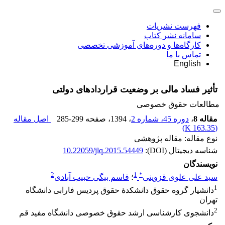
فهرست نشریات
سامانه نشر کتاب
کارگاه‌ها و دوره‌های آموزشی تخصصی
تماس با ما
English
تأثیر فساد مالی بر وضعیت قراردادهای دولتی
مطالعات حقوق خصوصی
مقاله 8
،
دوره 45، شماره 2
، 1394
، صفحه
285-299
اصل مقاله
)
163.35 K
(
نوع مقاله: مقاله پژوهشی
شناسه دیجیتال (DOI):
10.22059/jlq.2015.54449
نویسندگان
2
1
*
سید علی علوی قزوینی
؛
قاسم بیگی حبیب آبادی
1
دانشیار گروه حقوق دانشکدۀ حقوق پردیس فارابی دانشگاه
تهران
2
دانشجوی کارشناسی ارشد حقوق خصوصی دانشگاه مفید قم