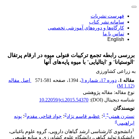
فهرست نشریات
سامانه نشر کتاب
کارگاه‌ها و دوره‌های آموزشی تخصصی
تماس با ما
English
بررسی رابطه تجمع ترکیبات فنولی میوه در ارقام پرتقال
'الوستیانا' و 'ایتالیایی' با میوه پایه‌های آنها
به زراعی کشاورزی
مقاله 1
،
دوره 17، شماره 3
، 1394
، صفحه
571-581
اصل مقاله
)
1.12 M
(
نوع مقاله: مقاله پژوهشی
شناسه دیجیتال (DOI):
10.22059/jci.2015.54370
نویسندگان
3
2
1
*
نسترن همتی
؛
عظیم قاسم نژاد
؛
جواد فتاحی مقدم
؛
پونه
4
ابراهیمی
1
دانشجوی کارشناسی ارشد گیاهان دارویی، گروه علوم باغبانی،
دانشکدۀ تولید گیاهی، دانشگاه علوم کشاورزی و منابع طبیعی