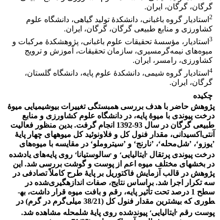
گرگان، گرگان، ایران.
2
استادیار گروه باغبانی، دانشکدۀ تولید گیاهی، دانشگاه علوم
کشاورزی و منابع طبیعی گرگان، گرگان، ایران.
3
استادیار، مؤسسۀ تحقیقات علوم باغبانی، پژوهشکدۀ مرکبات و
میوه‌های نیمه‌گرمسیری، سازمان تحقیقات، آموزش و ترویج
کشاورزی، رامسر، ایران.
4
استادیار گروه شیمی، دانشکدۀ علوم پایه، دانشگاه گلستان،
گرگان، ایران.
چکیده
پژوهش حاضر با هدف بررسی همبستگی تغییرات بیوشیمیایی میوۀ
درخت پیوندی با میوۀ پایه، در دانشگاه علوم کشاورزی و منابع
طبیعی گرگان در سال 93-1392 انجام گرفت. بدین منظور فعالیت
آنتی‌اکسیدانی، مقدار فنول کل و فلاونوئید کل میوه‏های چهار پایۀ
’یوزو‘، ’شل‌محله‘، ’نارنج‘ و ’سیتروملو‘ در مقایسه با میوه‌های
،
,
،
,
درخت پیوندی پرتقال
ایتالیایی
و
سالوستیانا
روی پایه‌های یادشده
در بخش‏های مختلف میوه اعم از پوست و گوشت بررسی شد. این
پژوهش در قالب آزمایش فاکتوریل بر پایۀ طرح کاملاً‌ تصادفی در
سه تکرار اجرا شد. براساس نتایج، صفات اندازه­گیری‌شده در
سطح 1 درصد تحت تأثیر پایه، رقم و بافت میوه قرار داشت، به­
طوری ­که بیشترین مقدار فنول کل (38/21 میلی‌گرم در گرم) در
،
,
پوست رقم
ایتالیایی
پیوندشده روی پایۀ شل­محله مشاهده شد.