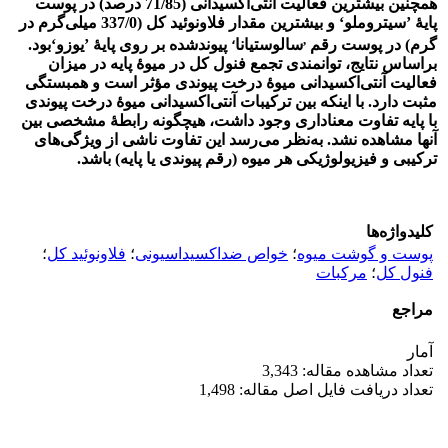
همچنین بیشترین فعالیت آنتی‌اکسیدانی (71/85 درصد) در پوست
پایۀ ’سیتروملو‘ و بیشترین مقدار فلاونوئید کل (337/0 میلی‌گرم در
،
,
گرم) در پوست رقم
سالوستیانا
پیوندشده بر روی پایۀ ’یوزو‘بود.
براساس نتایج، توانمندی تجمع فنول کل در میوۀ پایه در میزان
فعالیت آنتی‌اکسیدانی میوۀ درخت پیوندی مؤثر است و همبستگی
مثبت دارد. با اینکه بین ترکیبات آنتی‌اکسیدانی میوۀ درخت پیوندی
با پایه تفاوت معنا‌داری وجود داشت، هیچ­گونه رابطۀ مشخصی بین
آنها مشاهده نشد. به‌نظر می‌رسد این تفاوت ناشی از ویژگی‌های
ترکیبی و فیزیولوژیکی هر میوه (رقم پیوندی یا پایه) باشد.
کلیدواژه‌ها
پوست و گوشت میوه
؛
خواص ضداکسیداسیونی
؛
فلاونوئید کل
؛
فنول کل
؛
مرکبات
مراجع
آمار
تعداد مشاهده مقاله: 3,343
تعداد دریافت فایل اصل مقاله: 1,498