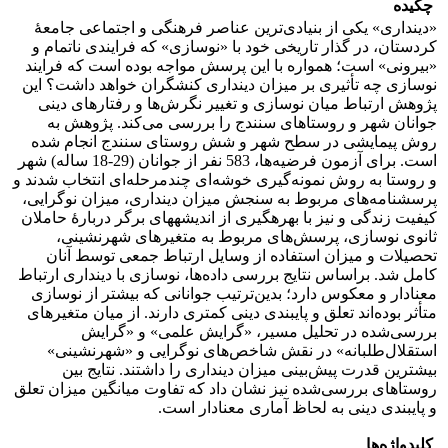
چکیده
«دینداری» یکی از بنیادی‌ترین عناصر فرهنگی و اجتماعی جامعۀ
کردستان، در گذار تاریخی خود با «نوسازی» که فرایندی ناتمام و
«بیرونی» است؛ همواره با این پرسش مواجه بوده است که فرایند
نوسازی چه تأثیری بر میزان دینداری کنشگران خواهد داشت؟ این
پژوهش ارتباط میان نوسازی و تغییر نگرش‌ها و رفتارهای دینی
جوانان شهر و روستاهای سنندج را بررسی می‌کند. پژوهش به
روش پیمایشی در سطح شهر و شش روستای سنندج انجام شده
است. برای آزمون فرضیه‌ها، 583 نفر از جوانان (29-18 ساله) شهر
و روستا به روش نمونه‌گیری خوشه‌ای چندمرحله‌ای انتخاب شدند و
پرسشنامه‌های مربوط به سنجش میزان دینداری، میزان نوگرایی،
کیفیت زندگی و نیز با بهره­گیری از اندیشه­های برگر دربارۀ حاملان
ثانوی نوسازی، پرسش‌های مربوط به متغیرهای شهرنشینی،
تحصیلات و میزان استفاده از وسایل ارتباط جمعی توسط آنان
کامل شد. براساس نتایج بررسی داده‌ها، نوسازی با دینداری ارتباط
معنادار و معکوس دارد؛ بدین‌ترتیب جوانانی که بیشتر از نوسازی
متأثر بوده‌اند تعلق و پایبندی دینی کمتری دارند. از میان متغیرهای
بررسی‌شده در تحلیل مسیر، «گرایش علمی» و «گرایش
استقلال‌طلبانه» در نقش شاخص‌های نوگرایی و «شهرنشینی»
بیشترین قدرت پیش‌بینی میزان دینداری را داشتند. نتایج بین
روستاهای بررسی‌شده نیز نشان داد که تفاوت میانگین میزان تعلق
و پایبندی دینی به لحاظ آماری معنا‌دار است.
کلیدواژه‌ها