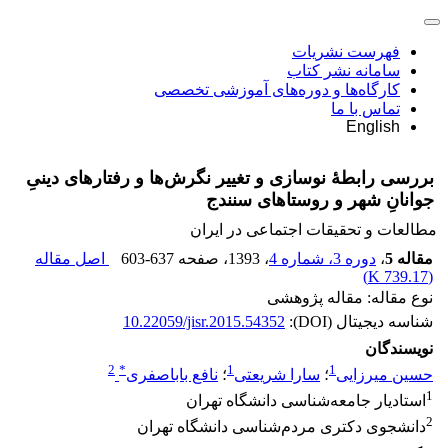
فهرست نشریات
سامانه نشر کتاب
کارگاه‌ها و دوره‌های آموزشی تخصصی
تماس با ما
English
بررسی رابطۀ نوسازی و تغییر نگرش‌ها و رفتارهای دینیِ
جوانانِ شهر و روستاهای سنندج
مطالعات و تحقیقات اجتماعی در ایران
مقاله 5
،
دوره 3، شماره 4
، 1393
، صفحه
603-637
اصل مقاله
)
739.17 K
(
نوع مقاله: مقاله پژوهشی
شناسه دیجیتال (DOI):
10.22059/jisr.2015.54352
نویسندگان
2
*
1
1
حسین میرزایی
؛
سارا شریعتی
؛
نافع باباصفری
1
استادیار جامعه‌شناسی دانشگاه تهران
2
دانشجوی دکتری مردم‌شناسی دانشگاه تهران