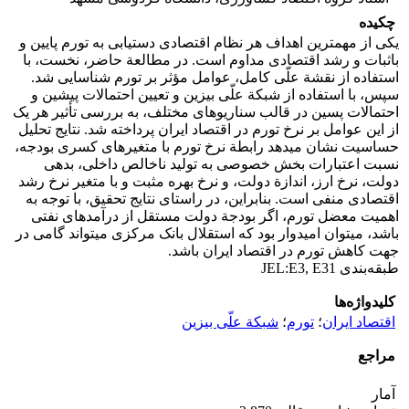
چکیده
یکی از مهم‏ترین اهداف هر نظام اقتصادی دستیابی به تورم پایین و
باثبات و رشد اقتصادی مداوم است. در مطالعة حاضر، نخست، با
استفاده از نقشة علّی کامل، عوامل مؤثر بر تورم شناسایی شد.
سپس، با استفاده از شبکة علّی بیزین و تعیین احتمالات پیشین و
احتمالات پسین در قالب سناریوهای مختلف، به بررسی تأثیر هر یک
از این عوامل بر نرخ تورم در اقتصاد ایران پرداخته شد. نتایج تحلیل
حساسیت نشان می‏دهد رابطة نرخ تورم با متغیرهای کسری بودجه،
نسبت اعتبارات بخش خصوصی به تولید ناخالص داخلی، بدهی
دولت، نرخ ارز، اندازة دولت، و نرخ بهره مثبت و با متغیر نرخ رشد
اقتصادی منفی است. بنابراین، در راستای نتایج تحقیق، با توجه به
اهمیت معضل تورم، اگر بودجة دولت مستقل از درآمدهای نفتی
باشد، می‏توان امیدوار بود که استقلال بانک مرکزی می‏تواند گامی در
جهت کاهش تورم در اقتصاد ایران باشد.
طبقه‌بندی JEL:E3, E31
کلیدواژه‌ها
اقتصاد ایران
؛
تورم
؛
شبکة علّی بیزین
مراجع
آمار