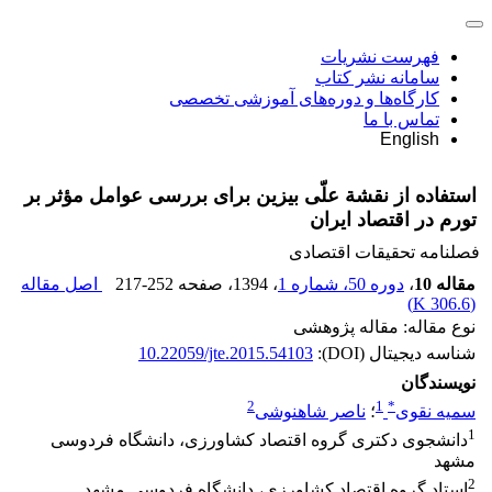
فهرست نشریات
سامانه نشر کتاب
کارگاه‌ها و دوره‌های آموزشی تخصصی
تماس با ما
English
استفاده از نقشة علّی بیزین برای بررسی عوامل مؤثر بر
تورم در اقتصاد ایران
فصلنامه تحقیقات اقتصادی
مقاله 10
،
دوره 50، شماره 1
، 1394
، صفحه
217-252
اصل مقاله
)
306.6 K
(
نوع مقاله: مقاله پژوهشی
شناسه دیجیتال (DOI):
10.22059/jte.2015.54103
نویسندگان
2
1
*
سمیه نقوی
؛
ناصر شاهنوشی
1
دانشجوی دکتری گروه اقتصاد کشاورزی، دانشگاه فردوسی
مشهد
2
استاد گروه اقتصاد کشاورزی، دانشگاه فردوسی مشهد