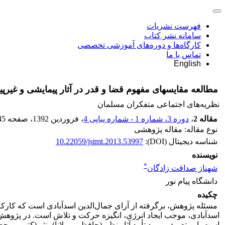
فهرست نشریات
سامانه نشر کتاب
کارگاه‌ها و دوره‌های آموزشی تخصصی
تماس با ما
English
مطالعه مقایسه‏ای مفهوم قضا و قدر در آثار پیمایشی و غیرپ
نظریه‌های اجتماعی متفکران مسلمان
مقاله 2
،
دوره 3، شماره 1 - شماره پیاپی 4
، فروردین 1392
، صفحه
45
نوع مقاله: مقاله پژوهشی
شناسه دیجیتال (DOI):
10.22059/jstmt.2013.53997
نویسنده
*
شهناز صداقت زادگان
دانشگاه پیام نور
چکیده
مسئله پژوهش، برگرفته از آرای جمال‌الدین اسدآبادی است که کارک
اسدآبادی، موجب ایجاد انرژی
،
انگیزه حرکت و تلاش است. در پژوهش‌ها
است. این تعریف مورد تأیید آثار نظم (حافظ و مولانا)، نثر (کتب مر