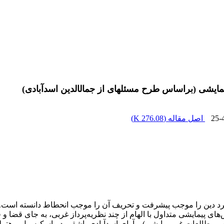
یمایشی (براساس طرح مسئله‏ای از جمال‏الدین اسدآبادی)
25-
اصل مقاله (
276.08 K
)
رد دین را موجب پیشرفت و تحریف آن را موجب انحطاط دانسته است. قض
ی پیمایشی متداول با الهام از چند نظریه‌پرداز غربی، به جای قضا و
جع و مطالعات غیرپیمایشی) و آرای اسدآبادی، اشقر، دوباسکیه، بل و ه