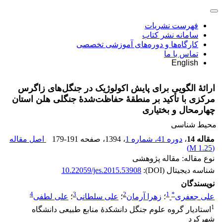
فهرست نشریات
سامانه نشر کتاب
کارگاه‌ها و دوره‌های آموزشی تخصصی
تماس با ما
English
ارائۀ الگویی برای پایش اکولوژیک در جنگل‌های زاگرس
مرکزی با تأکید بر منطقۀ حفاظت‌شدۀ جنگلی هلن استان
چهارمحال و بختیاری
محیط شناسی
مقاله 14
،
دوره 41، شماره 1
، 1394
، صفحه
179-191
اصل مقاله
)
1.25 M
(
نوع مقاله: مقاله پژوهشی
شناسه دیجیتال (DOI):
10.22059/jes.2015.53908
نویسندگان
4
3
2
1
*
علی جعفری
؛
زهرا آرمان
؛
علی سلطانی
؛
علی لطفی
1
استادیار گروه علوم جنگل دانشکدۀ منابع طبیعی دانشگاه
شهرکرد