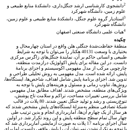
2
دانشجوی کارشناسی ارشد جنگل‌داری، دانشکدۀ منابع طبیعی و
علوم زمین، دانشگاه شهرکرد
3
استادیار گروه علوم جنگل،‌ دانشکدۀ منابع طبیعی و علوم زمین،
دانشگاه شهرکرد
4
هیات علمی دانشگاه صنعتی اصفهان
چکیده
منطقۀ حفاظت‌شدۀ جنگلی هلن واقع در استان چهارمحال و
بختیاری با وسعت 40131 هکتار را می‌‌توان با توجه به شرایط
طبیعی و انسانی حاکم بر آن، نمایندۀ جنگل‌‌های زاگرس مرکزی
دانست. در این مقاله برای پایش اکولوژیک درازمدت منطقه،
چارچوبی مرکب از مدل مفهومی اکوسیستم و اجزای برنامۀ
پایش، ارائه‌‌ شده است. مدل مفهومی به روش تحلیلی طراحی و
تدوین شد. اجزای برنامۀ پایش شامل اهداف، شاخص‌‌ها، ایستگاه‌‌ها،
روش‌‌ها، تناوب زمانی و مسئول و هزینه‌‌های پایش با توجه به
ویژگی‌‌های منطقه، مشخص شدند. اهداف مطابق مدل مفهومی
شامل بررسی تغییرات مساحت، تراکم و سلامت تاج پوشش،
تنوع‌‌زیستی و رشد و تولید جنگل تعیین شدند. 80 پلات در قالب
شبکۀ تصادفی منظم به‌منزلۀ ایستگاه‌‌های پایش مشخص شدند که
هر سال از یک چهارم آن‌ها، آماربرداری انجام و بدین ترتیب طی
چهار سال تمام سطح منطقه پایش و این روند تکرار ‌‌شد. در اولین
سال اجرای برنامه 17 پلات به صورت آزمایشی آماربرداری شد که
با توجه به تکرار‌نشدن نمی‌‌توان آن را پایش واقعی دانست، اما برای