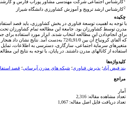
1
کارشناس اجتماعی شرکت مهندسی مشاور پورآب فارس و کارشناس
2
کارشناس ارشد ترویج و آموزش کشاورزی دانشگاه شیراز
چکیده
با توجه به اهمیت توسعة فناوری در بخش کشاورزی، باید قصد استفاده 
برای انجام‌دادن این مطالعه انتخاب شدند. ابزار مورد استفاده برای ج
که آلفای کرونباخ آن بین 91/0ـ72/0 به‌دست
متغیرهای سرمایة اجتماعی، سازگاری، دسترسی به اطلاعات، تمایل به
استفاده از کانال­های مدرن داشتند. در پایان، با توجه به نتایج این مطالع
کلیدواژه‌ها
بند فیض آباد
؛
پذیرش فناوری
؛
شبکه های مدرن آبرسانی
؛
قصد استفاد
مراجع
آمار
تعداد مشاهده مقاله: 2,316
تعداد دریافت فایل اصل مقاله: 1,067