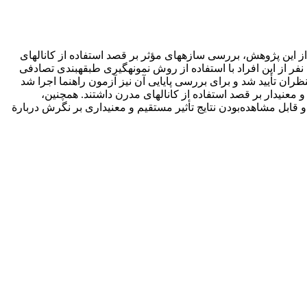
 این پژوهش، بررسی سازه­های مؤثر بر قصد استفاده از کانال­های
مدرن توسط کشاورزان بود. جامعة این مطالعه تمام کشاورزان تحت پوشش شبکة آبرسانی بند فیض‌آباد در استان فارس بود (192 نفر). 127 نفر از این افراد با استفاده از روش نمونه­گیری طبقه­بندی تصادفی
ظران تأیید شد و برای بررسی پایایی آن نیز آزمون راهنما اجرا شد
تقیم، مثبت و معنی­دار بر قصد استفاده از کانال­های مدرن داشتند. همچنین،
ل مشاهده‌بودن نتایج تأثیر مستقیم و معنی­داری بر نگرش دربارة