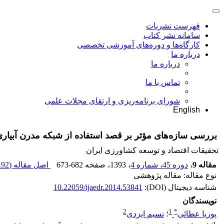
فهرست نشریات
سامانه نشر کتاب
کارگاه‌ها و دوره‌های آموزشی تخصصی
درباره ما
درباره ما
تماس با ما
شورای برنامه‌ریزی و ارتقای مجلات علمی
English
بررسی سازه‌های مؤثر بر قصد استفاده از شبکه مدرن آبیار
تحقیقات اقتصاد و توسعه کشاورزی ایران
مقاله 9
،
دوره 45، شماره 4
، 1393
، صفحه
673-682
اصل مقاله (
92 K
نوع مقاله: مقاله پژوهشی
شناسه دیجیتال (DOI):
10.22059/ijaedr.2014.53841
نویسندگان
2
1
*
پوریا عطائی
؛
نسیم ایزدی