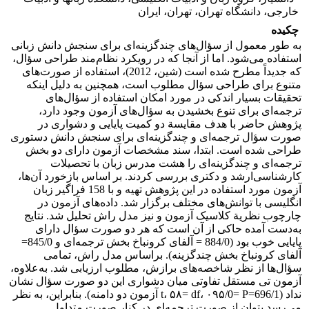
خارجی، دانشگاه تهران، تهران، ایران
چکیده
به طور معمول از سؤال‌های چندگزینه‌ای برای سنجش دانش زبانی
استفاده می‌شود. اما از آنجا که در رویکرد نظام‌مند طراحی سؤال،
که جدیداً مطرح شده است (شین، 2012)، استفاده از صورت‌های
متنوع برای طراحی سؤال مطلوب است، همچنین به دلیل اینکه
تحقیقات بسیار اندکی در مورد امکان استفاده از سؤال‌های
ترجمه‌ای برای تنوع بخشیدن به سؤال‌های آزمون وجود دارد،
پژوهش حاضر با هدف مقایسة دو کمیت پایایی و دشواری در
صورت سؤال ترجمه‌ای و چندگزینه‌ای برای سنجش دانش دستوری
طراحی شده است. ابتدا، سند مشخصات آزمون دارای دو بخش
ترجمه‌ای و چندگزینه‌ای را هشت مدرس زبان با تحصیلات
کارشناسی‌ارشد و دکتری بررسی کردند. بر اساس بازخورد آن‌ها،
آزمون مورد استفاده در این پژوهش تهیه و با 158 فراگیر زبان
انگلیسی با توانش‌های مختلف برگزار شد. داده‌های آزمون در
چارچوب نظریة کلاسیک آزمون و نیز مدل راش تحلیل شد. نتایج
به‌دست آمده حاکی از آن است که هر دو صورت سؤال دارای
پایایی خوب بود (884/0 = آلفای کرونباخ بخش ترجمه‌ای و 845/0=
آلفای کرونباخ بخش چندگزینه). براساس مدل راش، تمامی
سؤال‌ها از نظر شاخصه‌های برازش، مطلوب ارزیابی شد. به‌علاوه،
آزمون تی مستقل تفاوتی میان دشواری این دو صورت سؤال نشان
نداد (696/1=t، ۵۸= df، ۰۹۵/0= P آزمون دو دامنه). بنابراین، به نظر
می‌رسد بتوان از صورت ترجمه‌ای در کنار صورت متداول