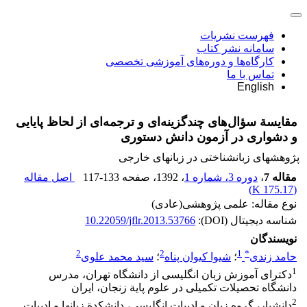
فهرست نشریات
سامانه نشر کتاب
کارگاه‌ها و دوره‌های آموزشی تخصصی
تماس با ما
English
مقایسة سؤال‌های چندگزینه‌ای و ترجمه‌ای از لحاظ پایایی
و دشواری در آزمون دانش دستوری
پژوهشهای زبانشناختی در زبانهای خارجی
مقاله 7
،
دوره 3، شماره 1
، 1392
، صفحه
117-133
اصل مقاله
)
175.17 K
(
نوع مقاله: علمی پژوهشی(عادی)
شناسه دیجیتال (DOI):
10.22059/jflr.2013.53766
نویسندگان
2
2
1
*
حامد زندی
؛
شیوا کیوان پناه
؛
سید محمد علوی
1
دکترای آموزش زبان انگلیسی از دانشگاه تهران، مدرس
دانشگاه تحصیلات تکمیلی در علوم پایة زنجان، ایران
2
دانشیار، گروه زبان و ادبیات انگلیسی، دانشکدة زبان‏ها و ادبیات