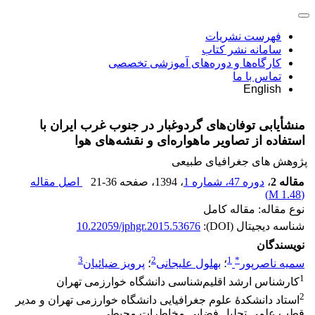
فهرست نشریات
سامانه نشر کتاب
کارگاه‌ها و دوره‌های آموزشی تخصصی
تماس با ما
English
منشأیابی توفان‌های گردوغبار در جنوب غرب ایران با
استفاده از تصاویر ماهواره‌ای و نقشه‌های هوا
پژوهش های جغرافیای طبیعی
مقاله 2
،
دوره 47، شماره 1
، 1394
، صفحه
21-36
اصل مقاله
)
1.48 M
(
نوع مقاله: مقاله کامل
شناسه دیجیتال (DOI):
10.22059/jphgr.2015.53676
نویسندگان
3
2
1
*
سمیه ناصرپور
؛
بهلول علیجانی
؛
پرویز ضیائیان
1
کارشناس ارشد اقلیم‌شناسی دانشگاه خوارزمی تهران
2
استاد دانشکدۀ علوم جغرافیایی دانشگاه خوارزمی تهران و مدیر
قطب علمی تحلیل فضایی مخاطرات محیطی