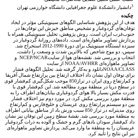
3
دانشیار دانشکدۀ علوم جغرافیایی دانشگاه خوارزمی تهران
چکیده
هدف از این پژوهش شناسایی الگوهای سینوپتیکی مؤثر در ایجاد
توفان‌های گردوغبار و تشخیص مناطق خیزش این توفان‌ها در
جنوب‌غرب ایران است. روش پژوهش، تحلیل سینوپتیکی همراه با
پردازش تصاویر ماهواره‌ای است. داده‌های روزانۀ گردوغبار در
سیزده ایستگاه سینوپتیک برای دورۀ 1990-2012 استخراج شد.
سپس، دو موج شاخص که بالاترین شدت و وسعت را داشت،
انتخاب و بررسی شد. نقشه‌های هوا از سایتNCEP/NCAR و
تصاویر ماهواره‌ای NOAA/AVHRR از سایت
NOAA/CLASSدانلود و به‌کار گرفته شد. تحلیل الگوهای فشار
برای توفان اول نشان داد اختلاف ارتفاع بین پرارتفاع شمال آفریقا
و کم‌ارتفاع روی ایران در تراز850 موجب شکل‌گیری کم‌فشار قوی
در سطح دریا در منطقۀ مورد مطالعه شد. این کم‌فشار قوی با
قدرت مکش بسیار بالا هوای گردوغباری بیابان‌های اطراف را به
منطقۀ مورد بررسی مکش کرد. در مورد دوم نیز اختلاف فشار
بین دو سیستم پرارتفاع روی عربستان و خلیج‌فارس و کم‌ارتفاع
روی مدیترانه در تراز 850 سبب وزش باد از مناطق بیابانی اطراف
به منطقۀ مورد بررسی شد. نقشۀ سطح زمین این توفان نیز نشان
داد کم‌فشار سودان بادهای گرم و خشک و آلوده به ذرات گردوغبار
عربستان را به منطقة ما وارد می‌کند. پردازش تصاویر ماهواره‌ای
نیز این نتایج را تأیید کرد.