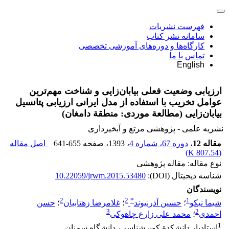
فهرست نشریات
سامانه نشر کتاب
کارگاه‌ها و دوره‌های آموزشی تخصصی
تماس با ما
English
ارزیابی وضعیت فعلی بیابان‌زایی و شناخت مهم‌ترین
عوامل تخریب با استفاده از مدل ایرانی ارزیابی پتانسیل
بیابان‌زایی (مطالعة موردی: منطقة دامغان)
نشریه علمی - پژوهشی مرتع و آبخیزداری
مقاله 12
،
دوره 67، شماره 4
، 1393
، صفحه
641-655
اصل مقاله
)
807.54 K
(
نوع مقاله: مقاله پژوهشی
شناسه دیجیتال (DOI):
10.22059/jrwm.2015.53480
نویسندگان
2
2
*
1
شیما نیکو
؛
حسین آذرنیوند
؛
غلامرضا زهتابیان
؛
حسن
3
2
احمدی
؛
محمد علی زارع چاهوکی
1
استادیار دانشکدة کویرشناسی، دانشگاه سمنان