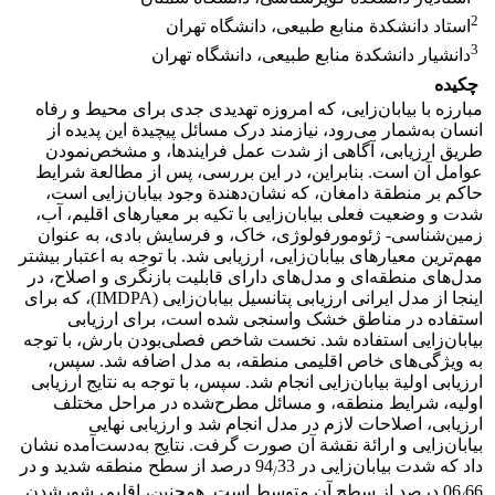
2
استاد دانشکدة منابع طبیعی، دانشگاه تهران
3
دانشیار دانشکدة منابع طبیعی، دانشگاه تهران
چکیده
مبارزه با بیابان‌زایی، که امروزه تهدیدی جدی برای محیط و رفاه
انسان به‌شمار می‌رود، نیازمند درک مسائل پیچیدة این پدیده از
طریق ارزیابی، آگاهی از شدت عمل فرایند‌ها، و مشخص‌نمودن
عوامل آن است. بنابراین، در این بررسی، پس از مطالعة شرایط
حاکم بر منطقة دامغان، که نشان‌دهندة وجود بیابان‌زایی است،
شدت و وضعیت فعلی بیابان‌زایی با تکیه بر معیارهای اقلیم، آب،
زمین‌شناسی- ژئومورفولوژی، خاک، و فرسایش بادی، به عنوان
مهم‌ترین معیارهای بیابان‌زایی، ارزیابی شد. با توجه به اعتبار بیشتر
مدل‌های منطقه‌ای و مدل‌های دارای قابلیت بازنگری و اصلاح، در
اینجا از مدل ایرانی ارزیابی پتانسیل بیابان‌زایی (IMDPA)، که برای
استفاده در مناطق خشک واسنجی شده است، برای ارزیابی
بیابان‌زایی استفاده شد. نخست شاخص فصلی‌بودن بارش، با توجه
به ویژگی‌های خاص اقلیمی منطقه، به مدل اضافه شد. سپس،
ارزیابی اولیة بیابان‌زایی انجام شد. سپس، با توجه به نتایج ارزیابی
اولیه، شرایط منطقه، و مسائل مطرح‌شده در مراحل مختلف
ارزیابی، اصلاحات لازم در مدل انجام شد و ارزیابی نهایی
بیابان‌زایی و ارائة نقشة آن صورت گرفت. نتایج به‌دست‌آمده نشان
داد که شدت بیابان‌زایی در 94
33 درصد از سطح منطقه شدید و در
/
06
66 درصد از سطح آن متوسط است. همچنین، اقلیم، شورشدن