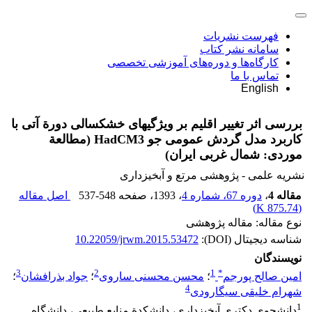
فهرست نشریات
سامانه نشر کتاب
کارگاه‌ها و دوره‌های آموزشی تخصصی
تماس با ما
English
بررسی اثر تغییر اقلیم بر ویژگی‏های خشکسالی دورة ‏آتی با
کاربرد مدل گردش عمومی جو HadCM3 (مطالعة
موردی: شمال غربی ایران)
نشریه علمی - پژوهشی مرتع و آبخیزداری
مقاله 4
،
دوره 67، شماره 4
، 1393
، صفحه
537-548
اصل مقاله
)
875.74 K
(
نوع مقاله: مقاله پژوهشی
شناسه دیجیتال (DOI):
10.22059/jrwm.2015.53472
نویسندگان
3
2
1
*
امین صالح پورجم
؛
محسن محسنی ساروی
؛
جواد بذرافشان
؛
4
شهرام خلیقی سیگارودی
1
دانشجوی دکتری آبخیزداری، دانشکدة منابع طبیعی، دانشگاه