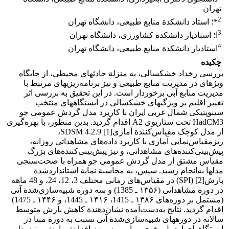
تهران
2
*؛ استاد دانشکدة منابع طبیعی، دانشگاه تهران
3
ا؛ استادیار دانشکدة کشاورزی، دانشگاه تهران
4
استادیار دانشکدة منابع طبیعی، دانشگاه تهران
چکیده
بررسی رخداد خشکسالی، به منزلة حادثه‏ای محیطی، از جایگاه
ویژه‏ای در مدیریت منابع‏ طبیعی و نیز برنامه‌ریزی‏های مرتبط با
مدیریت منابع آبی برخوردار است. در این تحقیق به بررسی اثر
تغییر اقلیم بر ویژگی‏های خشکسالی در ایستگاه‏های منتخب
سینوپتیکی شمال ‏غربی ایران با کاربرد مدل گردش عمومی جو
HadCM3 تحت سناریوی A2 اقدام گردید. بدین منظور، با بهره‌گیری
از مدل کوچک ‏مقیاس‌‌کنندة آماری[1] SDSM 4.2.9،
ریزمقیاس‌نمایی آماری با کاربرد داده‌های مشاهداتی روزانه،
پیش‌بینی‌‏کننده‌های مشاهداتی، و نیز پیش‌بینی‌‏کننده‌های بزرگ
مقیاس مشتق از مدل‌ گردش عمومی جو همراه با صحت‌‏سنجی
مدل‏ها به‌انجام رسید. سپس، به محاسبة نمایة استانداردشدة
بارش[2] (SPI) در مقیاس‌های زمانی مختلف 3، 12، 24، و 48 ماهه
در دورة مشاهداتی (۱۳۵۶ ـ 1385) و سه دورة شبیه‌سازی‌‏شدة آتی
(مشتمل بر دوره‌های ۱۳۸۶ ـ 1415، ۱۴۱۶ ـ 1445، و ۱۴۴۶ ـ 1475)
اقدام گردید. نتایج به‌دست‌آمده نشان‌‏دهندة کاهش بارش متوسط
سالانه در دوره‏های شبیه‌‏سازی‌‏شدة آتی نسبت به دورة مبنا در
ایستگاه‏های اردبیل، خوی، و ارومیه و نیز افزایش بارش متوسط