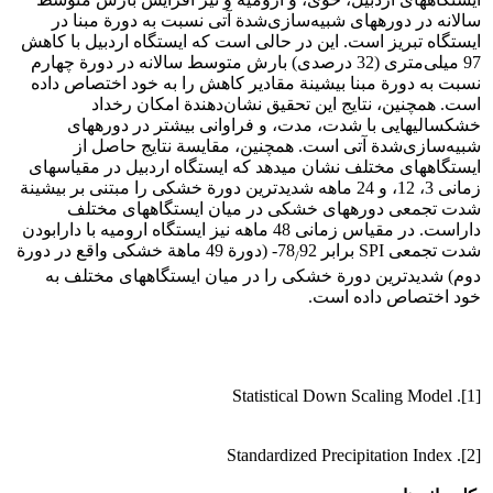
سالانه در دوره‏های شبیه‌سازی‌‏شدة آتی نسبت به دورة مبنا در
ایستگاه‏ تبریز است. این در حالی است که ایستگاه اردبیل با کاهش
97 میلی‌متری (32 درصدی) بارش متوسط سالانه در دورة چهارم
نسبت به دورة مبنا بیشینة مقادیر کاهش را به خود اختصاص داده
‏است. همچنین، نتایج این تحقیق نشان‌دهندة امکان رخداد
خشکسالی‏هایی با شدت، مدت، و فراوانی بیشتر در دوره‏های
شبیه‌‏سازی‌‏شدة آتی است. همچنین، مقایسة نتایج حاصل از
ایستگاه‏های مختلف نشان می‏دهد که ایستگاه اردبیل در مقیاس‏های
زمانی 3، 12، و 24 ماهه شدیدترین دورة خشکی را مبتنی بر بیشینة
شدت تجمعی دوره‏های خشکی در میان ایستگاه‏های مختلف
داراست. در مقیاس‏ زمانی 48 ماهه نیز ایستگاه ارومیه با دارابودن
شدت تجمعی SPI برابر 78
92- (دورة 49 ماهة خشکی واقع در دورة
/
دوم) شدیدترین دورة خشکی را در میان ایستگاه‏های مختلف به
خود اختصاص داده است.
[1]. Statistical Down Scaling Model
[2]. Standardized Precipitation Index