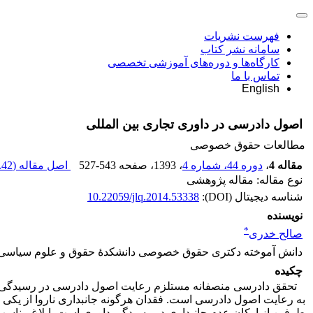
فهرست نشریات
سامانه نشر کتاب
کارگاه‌ها و دوره‌های آموزشی تخصصی
تماس با ما
English
اصول دادرسی در داوری تجاری بین المللی
مطالعات حقوق خصوصی
مقاله 4
،
دوره 44، شماره 4
، 1393
، صفحه
527-543
اصل مقاله (
42 K
نوع مقاله: مقاله پژوهشی
شناسه دیجیتال (DOI):
10.22059/jlq.2014.53338
نویسنده
*
صالح خدری
دانش آموخته دکتری حقوق خصوصی دانشکدۀ حقوق و علوم سیاسی د
چکیده
تحقق دادرسی منصفانه مستلزم رعایت اصول دادرسی در رسیدگی توس
به رعایت اصول دادرسی‌ است. فقدان هرگونه جانبداری ناروا از یکی
طرفین از ارکان عدم جانبداری در رسیدگی داوری ‌است. ابلاغ من