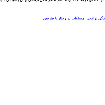
گی ترافعی
؛
مساوات در رفتار با طرفین