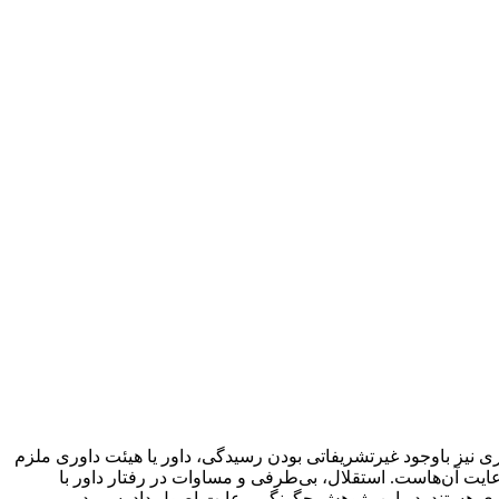
یز باوجود غیر‌تشریفاتی بودن رسیدگی، داور یا هیئت داوری ملزم
یت آن‌هاست. استقلال، بی‌طرفی و مساوات در رفتار داور با
ری هستند. در این پژوهش چگونگی رعایت اصول دادرسی در