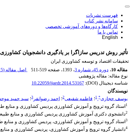
فهرست نشریات
سامانه نشر کتاب
کارگاه‌ها و دوره‌های آموزشی تخصصی
تماس با ما
English
تأثیر روش‌‌ تدریس سازاگرا بر یادگیری دانشجویان کشاورزی
تحقیقات اقتصاد و توسعه کشاورزی ایران
مقاله 10
،
دوره 45، شماره 3
، 1393
، صفحه
511-519
اصل مقاله (
 K
نوع مقاله: مقاله پژوهشی
شناسه دیجیتال (DOI):
10.22059/ijaedr.2014.53167
نویسندگان
3
2
1
*
یوسف حجازی
؛
فاطمه شفیعی
؛
احمد رضوانفر
؛
سید حمید موح
1
استاد گروه ترویج و آموزش کشاورزی پردیس کشاورزی و منابع طبی
2
دانشجوی دکتری آموزش کشاورزی پردیس کشاورزی و منابع طبیعی،
3
استاد گروه ترویج و آموزش کشاورزی، پردیس کشاورزی و منابع طب
4
دانشیار گروه ترویج و آموزش کشاورزی، پردیس کشاورزی و منابع 