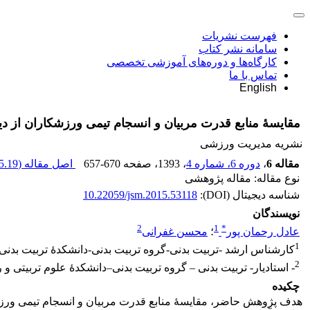
فهرست نشریات
سامانه نشر کتاب
کارگاه‌ها و دوره‌های آموزشی تخصصی
تماس با ما
English
مقایسۀ منابع قدرت مربیان و انسجام تیمی ورزشکاران از د
نشریه مدیریت ورزشی
مقاله 6
،
دوره 6، شماره 4
، 1393
، صفحه
657-670
اصل مقاله (
.19 K
نوع مقاله: مقاله پژوهشی
شناسه دیجیتال (DOI):
10.22059/jsm.2015.53118
نویسندگان
2
1
*
عادل رحمان پور
؛
محسن غفرانی
1
کارشناس ارشد -تربیت بدنی-گروه تربیت بدنی-دانشکدۀ تربیت بدن
2
- استادیار- تربیت بدنی – گروه تربیت بدنی–دانشکدۀ علوم تربیتی و
چکیده
هدف پژوهش حاضر، مقایسۀ منابع قدرت مربیان و انسجام تیمی ورزش