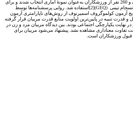
جامعۀ آماری کلیۀ مربیان (120 نفر) و ورزشکاران (800 نفر) در چهار رشتۀ تیمی بودند. براساس‌ جدول نمونه‌گیری مورگان، 92 نفر از مربیان و 260 نفر از ورزشکاران به‌عنوان نمونۀ‌ آماری انتخاب شدند و برای
جمع‌آوری داده‌ها از روش نمونه‌گیری تصادفی ساده استفاده شد. برای گردآوری اطلاعات از پرسشنامۀ منابع قدرت [1]((PSQ و پرسشنامۀ انسجام تیمی (GEQ)[2]استفاده شد. روایی پرسشنامه‌ها توسط
ستفاده از روش آلفای کرونباخ به‌ترتیب 78/0- 79/0 و 81/0 به‌دست آمد. با توجه به نتایج آزمون کولموگروف اسمیرنوف از روش‌های ناپارامتری آزمون
رت تخصص مربی در اولویت اول و قدرت تنبیه در پایین‌ترین اولویت منابع قدرت مربیان قرار گرفته
هایت یکپارچگی اجتماعی بودند. بین دیدگاه مربیان مرد و زن در
تفاوت معناداری مشاهده نشد. پیشنهاد می‌شود مربیان برای
د قبول ورزشکاران است.