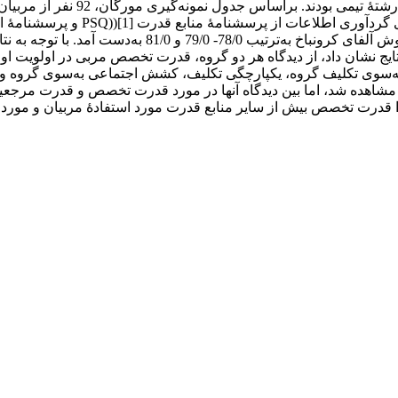
استادان صاحب‌نظر مدیریت ورزشی تأیید و پایایی آنها با ا
- ویتنی و آزمون کروسکال– والیس استفاده شد (05/0 P≤). نتایج نشان داد، از دیدگاه هر دو گروه، قد
سوی تکلیف گروه، یکپارچگی تکلیف، کشش اجتماعی به‌سوی گروه و در ن
اهده شد، اما بین دیدگاه آنها در مورد قدرت تخصص و قدرت مرجعیت 
یرا قدرت تخصص بیش از سایر منابع قدرت مورد استفادۀ مربیان و مور