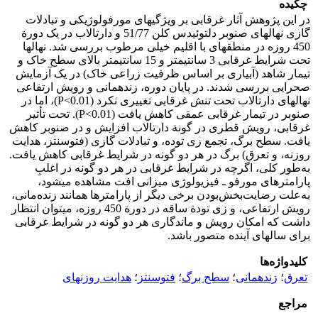
چکیده
در این پژوهش آثار غرقابی بر ویژگی‏های مورفولوژیکی و تبادلات
گازی نهال‏های صنوبر دلتوئیدس کلن 51/77 و دارتالاب در یک دورة
450 روزه در منطقه‏ای با اقلیم خیلی مرطوب بررسی شد. نهال‏ها
تحت شرایط غرقابی 3 سانتی‏متر و 15 سانتی‏متر بالای سطح خاک و
تیمار شاهد (آبیاری بر اساس ظرفیت زراعی خاک) در یک آزمایش
صحرایی بررسی شدند. در پایان دوره، زنده‏مانی و رویش ارتفاعی
نهال‏های دارتالاب تحت تنش غرقابی تغییری نکرد (P<0.01)، اما در
صنوبر در تیمار غرقابی عمقی کاهش یافت (P<0.01). تحت تأثیر
غرقابی، رویش قطری در گونة دارتالاب افزایش و در صنوبر کاهش
یافت. سطح برگ، تجمع زی توده، و تبادلات گازی (فتوسنتز، هدایت
روزنه، و تعرق) برگ در هر دو گونه در شرایط غرقابی کاهش یافت.
به‌طور کلی، اگرچه در شرایط غرقابی در هر دو گونه در اغلبِ
پارامترهای مورفو ـ فیزیولوژی میزانی افت مشاهده می‏شود،
به‌علت رضایت‌بخش‌بودن برخی دیگر از پارامترها همانند زنده‌مانی،
رویش ارتفاعی، و زی تودة ساقه در دورة 450 روزه، می‏توان انتظار
داشت که امکان رویش و ماندگاری هر دو گونه در شرایط غرقابی
برای سال‏های آینده متصور باشد.
کلیدواژه‌ها
تعرق
؛
زنده‏مانی
؛
سطح برگ
؛
فتوسنتز
؛
هدایت روزنه‏ای
مراجع