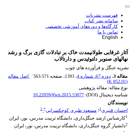
فهرست نشریات
سامانه نشر کتاب
کارگاه‌ها و دوره‌های آموزشی تخصصی
تماس با ما
English
آثار غرقابی طولانی‏مدت خاک بر تبادلات گازی برگ و رشد
نهال‏های صنوبر دلتوئیدس و دارتالاب
نشریه جنگل و فرآورده های چوب
مقاله 3
،
دوره 67، شماره 4
، 1393
، صفحه
563-571
اصل مقاله
)
852.01 K
(
نوع مقاله: مقاله پژوهشی
شناسه دیجیتال (DOI):
10.22059/jfwp.2015.53077
نویسندگان
2
*
1
احسان قنبری
؛
مسعود طبری کوچکسرایی
1
کارشناس ارشد جنگل‌داری، دانشگاه تربیت مدرس، نور، ایران
2
دانشیار گروه جنگل‌داری، دانشگاه تربیت مدرس، نور، ایران