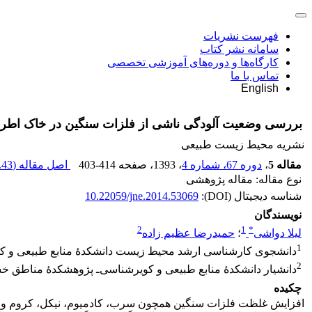
فهرست نشریات
سامانه نشر کتاب
کارگاه‌ها و دوره‌های آموزشی تخصصی
تماس با ما
English
بررسی وضعیت آلودگی ناشی از فلزات سنگین در خاک اطراف 
نشریه محیط زیست طبیعی
مقاله 5
،
دوره 67، شماره 4
، 1393
، صفحه
403-414
اصل مقاله (
43 K
نوع مقاله: مقاله پژوهشی
شناسه دیجیتال (DOI):
10.22059/jne.2014.53069
نویسندگان
2
1
*
لیلا دواشی
؛
حمیدرضا عظیم زاده
1
دانشجوی کارشناسی ارشد محیط زیست دانشکدۀ منابع طبیعی و کو
2
دانشیار دانشکدۀ منابع طبیعی و کویرشناسی‌ـ پژوهشکدۀ مناطق خشک
چکیده
افزایش غلظت فلزات سنگین همچون سرب، کادمیوم، نیکل، کروم و روی 