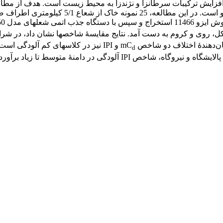
افزایش ترکیبات سرطان‏زا و نژندزا به محیط زیست است. هدف از مطا
نیروگاه و پتروشیمی اصفهان در مجاورت پناهگاه
گیری شد. شاخص‏های I
یکل، روی و کروم به دست آمد. نتایج مقایسۀ شاخص‏ها نشان داد، در شر
ان‌دهندۀ اختلاف دو شاخص mC
و IPI نیز در کلاس‏های کم آلودگی
d
انطباق مناسبی دارد. مطابق نتایج پژوهش، حواشی صنایع پتروشیمی، پالایشگ