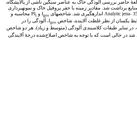
لعۀ حاضر بررسی آلودگی خاک به عناصر سنگین ناشی از پالایشگاه،
 حیات وحش قمیشلو است. در این مطالعه، 25 نمونه خاک از شعاع 5/1 کیلومتری اطراف صنایع برداشت شد. مقادیر زمینه با حفر پروفیل خاک و نمونه‏‏برداری
و PI
محاسبه و
i
geo
ایط یکسان از نظر غلظت آلاینده، شاخص I
، آلودگی را در
geo
 است. در سایر طبقات کلاس‏بندی آلودگی (متوسط و زیاد)، هر دو شاخص
اه و نیروگاه، شاخص IPI آلودگی در دامنۀ متوسط تا زیاد برآورد شد در حالی است که با توجه به شاخص اصلاح‌شده درجۀ آلایندگی