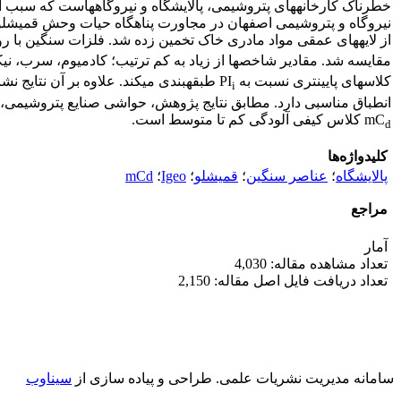
خطرناک کارخانه‏های پتروشیمی، پالایشگاه و نیروگاه‏هاست که سبب 
از لایه‏های عمقی مواد مادری خاک تخمین زده شد. فلزات سنگین با روش ایزو 11466 استخراج و سپس با دستگاه جذب اتمی شعله‏ای مدل Analytic jena- 350 اندازه‏
مقایسه شد. مقادیر شاخص‏ها از زیاد به کم ترتیب؛ کادمیوم، سرب، ن
کلاس‏های پایین‏تری نسبت به PI
طبقه‏بندی می‏کند. علاوه بر آن نتایج نش
i
mC
کلاس کیفی آلودگی کم تا متوسط است.‌
d
کلیدواژه‌ها
پالایشگاه
؛
عناصر سنگین
؛
قمیشلو
؛
Igeo
؛
mCd
مراجع
آمار
تعداد مشاهده مقاله: 4,030
تعداد دریافت فایل اصل مقاله: 2,150
سامانه مدیریت نشریات علمی.
طراحی و پیاده سازی از
سیناوب