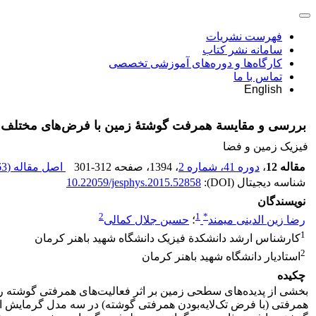
فهرست نشریات
سامانه نشر کتاب
کارگاه‌ها و دوره‌های آموزشی تخصصی
تماس با ما
English
بررسی و مقایسة همرفت گوشتۀ زمین با فرض‌های مختلف 
فیزیک زمین و فضا
مقاله 12
،
دوره 41، شماره 2
، 1394
، صفحه
301-312
اصل مقاله (
3 M
شناسه دیجیتال (DOI):
10.22059/jesphys.2015.52858
نویسندگان
2
1
*
رضا زین الدینی میمند
؛
حسین جلال کمالی
1
کارشناس ارشد دانشکدة فیزیک دانشگاه شهید باهنر کرمان
2
استادیار دانشگاه شهید باهنر کرمان
چکیده
بخشی از پدیده‌های سطحی زمین بر اثر فعالیت‌های همرفتی گوشته رخ