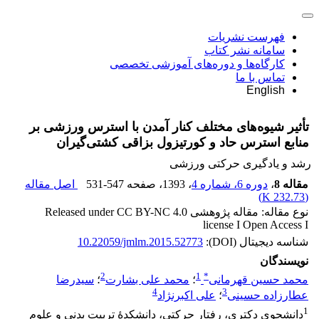
فهرست نشریات
سامانه نشر کتاب
کارگاه‌ها و دوره‌های آموزشی تخصصی
تماس با ما
English
تأثیر شیوه‌های مختلف کنار آمدن با استرس ورزشی بر
منابع استرس حاد و کورتیزول بزاقی کشتی‌گیران
رشد و یادگیری حرکتی ورزشی
مقاله 8
،
دوره 6، شماره 4
، 1393
، صفحه
531-547
اصل مقاله
)
232.73 K
(
نوع مقاله: مقاله پژوهشی Released under CC BY-NC 4.0
license I Open Access I
شناسه دیجیتال (DOI):
10.22059/jmlm.2015.52773
نویسندگان
2
1
*
محمد حسین قهرمانی
؛
محمد علی بشارت
؛
سیدرضا
4
3
عطارزاده حسینی
؛
علی اکبرنژاد
1
دانشجوی دکتری، رفتار حرکتی، دانشکدۀ تربیت بدنی و علوم