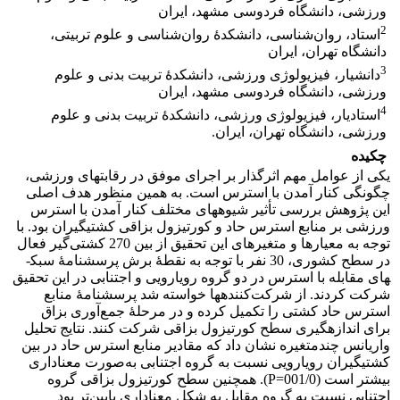
ورزشی، دانشگاه فردوسی مشهد، ایران
2
استاد، روان‌شناسی، دانشکدۀ روان‌شناسی و علوم تربیتی،
دانشگاه تهران، ایران
3
دانشیار، فیزیولوژی ورزشی، دانشکدۀ تربیت بدنی و علوم
ورزشی، دانشگاه فردوسی مشهد، ایران
4
استادیار، فیزیولوژی ورزشی، دانشکدۀ تربیت بدنی و علوم
ورزشی، دانشگاه تهران، ایران.
چکیده
یکی از عوامل مهم اثرگذار بر اجرای موفق در رقابت­های ورزشی،
چگونگی کنار آمدن با استرس است. به همین منظور هدف اصلی
این پژوهش بررسی تأثیر شیوه­های مختلف کنار آمدن با استرس
ورزشی بر منابع استرس حاد و کورتیزول بزاقی کشتی­گیران بود. با
توجه به معیارها و متغیرهای این تحقیق از بین 270 کشتی‌گیر فعال
در سطح کشوری، 30 نفر با توجه به نقطۀ برش پرسشنامۀ سبک­
های مقابله با استرس در دو گروه رویارویی و اجتنابی در این تحقیق
شرکت کردند. از شرکت‌کننده­ها خواسته شد پرسشنامۀ منابع
استرس حاد کشتی را تکمیل کرده و در مرحلۀ جمع‌آوری بزاق
برای اندازه­گیری سطح کورتیزول بزاقی شرکت کنند. نتایج تحلیل
واریانس چندمتغیره نشان داد که مقادیر منابع استرس حاد در بین
کشتی­گیران رویارویی نسبت به گروه اجتنابی به‌صورت معنا­داری
بیشتر است (001/0=P). همچنین سطح کورتیزول بزاقی گروه
اجتنابی نسبت به گروه مقابل به شکل معنا­داری پایین‌تر بود