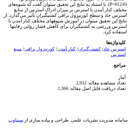
(012/0=P). با استناد به نتایج این تحقیق می­توان گفت که شیوه‌های
مختلف کنار آمدن با استرس بر میزان ادراک استرس از منابع
استرس حاد و سطح کورتیزول بزاقی کشتی­گیران تأثیر می‌گذارد. از
نتایج این تحقیق می­توان در آموزش شیوه­های مختلف کنار آمدن با
استرس ورزشی به کشتی­­گیران برای کاهش فشار روانی رقابت­ها
استفاده کرد.
کلیدواژه‌ها
استرس حاد
؛
کشتی‌گیران
؛
کنار آمدن
؛
کورتیزول بزاقی
؛
منبع
استرس
مراجع
آمار
تعداد مشاهده مقاله: 2,932
تعداد دریافت فایل اصل مقاله: 1,366
سامانه مدیریت نشریات علمی.
طراحی و پیاده سازی از
سیناوب