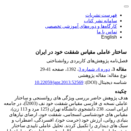
فهرست نشریات
سامانه نشر کتاب
کارگاه‌ها و دوره‌های آموزشی تخصصی
تماس با ما
English
ساختار عاملی مقیاس شفقت خود در ایران
فصل‌نامه پژوهش‌های کاربردی روانشناختی
مقاله 3
،
دوره 4، شماره 3
، 1392
، صفحه
29-41
نوع مقاله: مقاله پژوهشی
شناسه دیجیتال (DOI):
10.22059/japr.2013.52569
چکیده
هدف پژوهش حاضر بررسی ویژگی ­های روانسنجی و ساختار
عاملی نسخه‌ ی فارسی مقیاس شفقت خود نف (2003آ)، در جامعه‌
ایرانی است. 238 دانشجوی دانشگاه تهران (125 مرد و 113 زن)،
مقیاس‌ های خودشناسی انسجامی، شفقت خود، ارضای نیازهای
بنیادی روانی، ارزش خود (حرمت خود)، افسردگی، اضطراب و
سبک‌ های دینداری را تکمیل کردند. تحلیل عاملی تاییدی ساختار