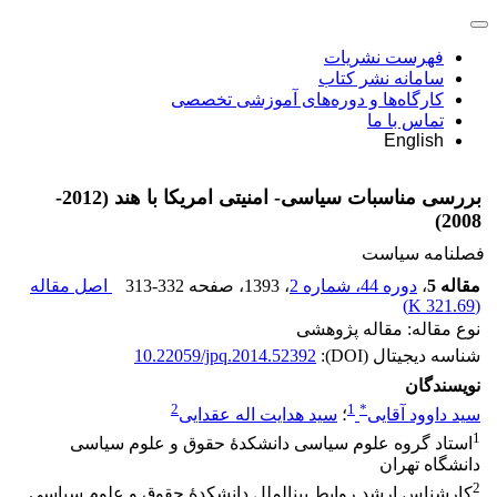
فهرست نشریات
سامانه نشر کتاب
کارگاه‌ها و دوره‌های آموزشی تخصصی
تماس با ما
English
بررسی مناسبات سیاسی- امنیتی امریکا با هند (2012-
2008)
فصلنامه سیاست
مقاله 5
،
دوره 44، شماره 2
، 1393
، صفحه
313-332
اصل مقاله
)
321.69 K
(
نوع مقاله: مقاله پژوهشی
شناسه دیجیتال (DOI):
10.22059/jpq.2014.52392
نویسندگان
2
1
*
سید داوود آقایی
؛
سید هدایت اله عقدایی
1
استاد گروه علوم سیاسی دانشکدۀ حقوق و علوم سیاسی
دانشگاه تهران
2
کارشناس ارشد روابط بینالملل دانشکدۀ حقوق و علوم سیاسی