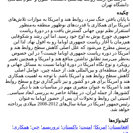
دانشگاه تهران
چکیده
با پایان یافتن جنگ سرد، روابط هند و امریکا به موازات تلاش‌های
امریکا برای همکاری با قدرت‌های نوظهور منطقه‌ به‌منظور
استقرار نظم نوین جهانی گسترش یافت و در دورۀ ریاست
جمهوری جورج بوش به اوج خود رسید. اما این رشد و شکوفایی
هم‌زمان با آغاز ریاست جمهوری اوباما رو به افول نهاد. لذا این
پرسش مطرح می‌شود که علل اصلی کاهش سطح روابط هند و
امریکا در دوره ریاست جمهوری اوباما چیست؟ در این خصوص
به‌نظر می‌رسد تطابق نداشتن منافع هند و امریکا و همچنین تغییر
رویکرد و نوع نگاه امریکا در دورۀ اوباما نسبت به مسائل جهانی و
رقبای منطقه‌ای و بین‌المللی هند، از جمله چین، عوامل اصلی
کاهش سطح روابط هند و امریکا باشد. با توجه به اهمیت همکاری
هند و امریکا برای هر دو کشور و نیز تأثیرگذاری نوع و سطح روابط
هند با امریکا به عنوان متغیری مهم در مناسبات هند با دیگر
کشورها، از جمله ایران، در مقالۀ حاضر به بررسی ابعاد سیاسی_
امنیتی این روابط و تحولات آن پس از حضور اوباما به‌عنوان
رئیس‌جمهور امریکا در میانۀ سال‌های 2012-2008 میلادی پرداخته
خواهد شد.
کلیدواژه‌ها
افغانستان
؛
امریکا
؛
امنیت
؛
پاکستان
؛
تروریسم
؛
چین
؛
همکاری
؛
هند