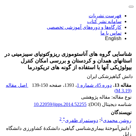
فهرست نشریات
سامانه نشر کتاب
کارگاه‌ها و دوره‌های آموزشی تخصصی
تماس با ما
English
شناسایی گروه ‏های آناستوموزی ریزوکتونیای سیب‏زمینی در
استان‏های همدان و کردستان و بررسی امکان کنترل
بیولوژیکی آنها با استفاده از گونه‏ های تریکودرما
دانش گیاهپزشکی ایران
مقاله 13
،
دوره 45، شماره 1
، 1393
، صفحه
139-150
اصل مقاله
)
3.19 M
(
نوع مقاله: مقاله پژوهشی
شناسه دیجیتال (DOI):
10.22059/ijpps.2014.52255
نویسندگان
2
*
1
روشن محمدی
؛
دوستمراد ظفری
1
دانش‌آموختۀ بیماری‌شناسی گیاهی، دانشکدۀ کشاورزی دانشگاه
زابل