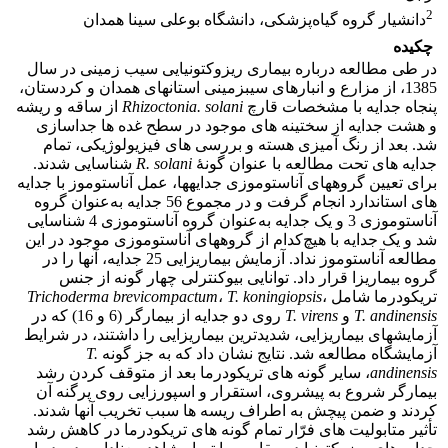
2
دانشیار گروه گیاه‌پزشکی، دانشگاه بوعلی سینا همدان
چکیده
در طی مطالعه درباره بیماری ریزوکتونیایی سیب ‏زمینی در سال
1385، از مزارع و انبارهای سیب‏زمینی استان‏های همدان و کردستان،
پنجاه جدایه با مشخصات قارچ
Rhizoctonia. solani
از ساقه و ریشه
و هشت جدایه از سختینه ‏های موجود در سطح غده ‏ها جداسازی
شد. بعد از رنگ‏ آمیزی هسته و بررسی‏ های فیزیولوژیکی، تمام
جدایه‏ های تحت مطالعه با عنوان گونۀ
R. solani
شناسایی شدند.
برای تعیین گروه‏های آناستوموزی جدایه‏ها، عمل آناستوموز با جدایه
‏های استاندارد انجام گرفت و در مجموع 56 جدایه به‌عنوان گروه
آناستوموزی 3 و یک جدایه به‌‏عنوان گروه آناستوموزی 4 شناسایی
شد و یک جدایه با هیچ‌کدام از گروه‏های آناستوموزی موجود در این
مطالعه آناستوموز نداد. آزمایش بیماری‏زایی 25 جدایه‏، آنها را در
گروه بیماری‏زا قرار داد. توانایی بیوکنترلی چهار گونه از جنس
تریکودرما شامل
،
T. koningiopsis
،
Trichoderma brevicompactum
T. andinensis
و
T. virens
روی دو جدایه‏ از بیمارگر (6 و 16) که در
آزمایش‏های بیماری‏زایی، شدیدترین بیماری‏زایی را داشتند، در شرایط
آزمایشگاه مطالعه شد. نتایج نشان داد که به جز گونه
T.
andinensis
، سایر گونه‏ های تریکودرما بعد از متوقف کردن رشد
بیمارگر شروع به پیشروی، استقرار و اسپورزایی روی پرگنه آن
کردند و ضمن پیچش به اطراف ریسه‏ ها سبب تخریب آنها شدند.
تأثیر متابولیت‏ های فرّار تمام گونه ‏های تریکودرما در کاهش رشد