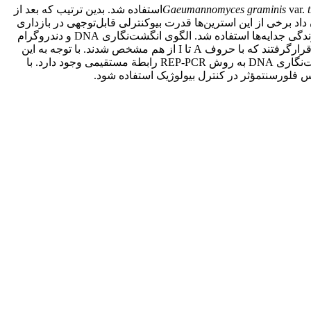
t
var.
Gaeumannomyces graminis
استفاده شد. بدین ترتیب که بعد از
اد برخی از این استرین‌ها قدرت بیوکنترلی قابل‌توجهی در بازداری
دارند. در نهایت، از نشانگر مولکولی REP-PCR به منظور ارزیابی تنوع ژنتیکی جدایه‌ها و بررسی ارتباط تنوع ژنتیکی و قدرت بازدارندگی جدایه‌ها استفاده شد. الگوی انگشت‌نگاری DNA و دندروگرام
رسم‌شده نشان داد، نوزده استرین باکتری در سطح تشابه 100- 25 درصد از هم جدا شدند و در قالب نه دودمان کلونی یا گروه انگشت‌نگاری قرارگرفتند که با حروف A تا I از هم مشخص شدند. با توجه به این
نتایج، مشخص شد که بین آزمون‌های بازدارندگی در محیط غذایی PDA، تولید سیانید هیدروژن و دی‌استیل فلوروگلوسینول با گروه‌های انگشت‌نگاری DNA به روش REP-PCR رابطة مستقیمی وجود دارد. با