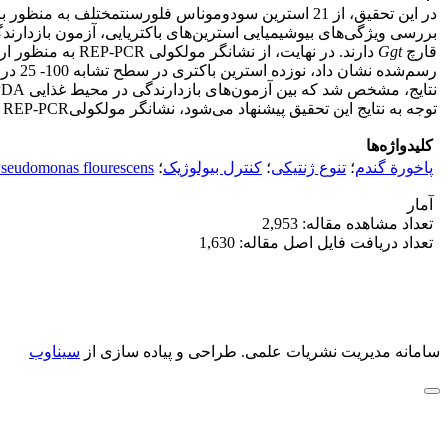
در این تحقیق، از 21 استرین سودوموناس فلورسنتمختلف به منظور بررسی قدرت بازدارندگی آنها علیه قارچ عامل پاخورة غلات، (
بررسی ویژگی‌های بیوشیمیایی استرین‌های باکتریایی، آزمون بازدارندگ
قارچ
Ggt
توجه به نتایج این تحقیق پیشنهاد می‌شود، نشانگر مولکولیREP-PCR به عنوان ابزار مفیدی در شناسایی و غربالگری استرین‌های سودوموناس فلورسنتمؤثر در کنترل بیولوژیک استفاده شود.
کلیدواژه‌ها
پاخورة گندم
؛
تنوع ژنتیکی
؛
کنترل بیولوژیک
؛
seudomonas flourescens
آمار
تعداد مشاهده مقاله: 2,953
تعداد دریافت فایل اصل مقاله: 1,630
سامانه مدیریت نشریات علمی.
طراحی و پیاده سازی از
سیناوب