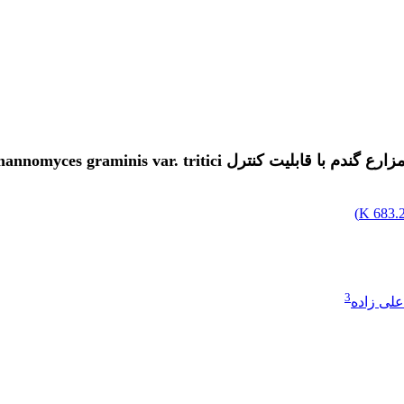
Gaeumannomyces gra ، عامل بیماری پاخوره گندم
)
683.24
3
لی زاده