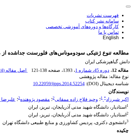
فهرست نشریات
سامانه نشر کتاب
کارگاه‌ها و دوره‌های آموزشی تخصصی
تماس با ما
English
مطالعه تنوع ژنتیکی سودوموناس‌های فلورسنت جداشده از مزارع گندم با قابلیت کنترل minis var. tritici
دانش گیاهپزشکی ایران
مقاله 12
،
دوره 45، شماره 1
، 1393
، صفحه
121-138
اصل مقاله (
 K
نوع مقاله: مقاله پژوهشی
شناسه دیجیتال (DOI):
10.22059/ijpps.2014.52254
نویسندگان
2
2
1
*
اکبر شیرزاد
؛
وحید فلاح زاده ممقانی
؛
مقصود پژوهنده
؛
علیرضا ع
1
استادیار، دانشگاه شهید مدنی آذریایجان، تبریز، ایران
2
استادیار، دانشگاه شهید مدنی آذربایجان، تبریز، ایران
3
دانشجوی دکتری، پردیس کشاورزی و منابع طبیعی دانشگاه تهران
چکیده