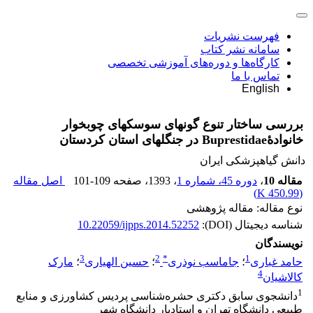
فهرست نشریات
سامانه نشر کتاب
کارگاه‌ها و دوره‌های آموزشی تخصصی
تماس با ما
English
بررسی ساختار تنوع گونه‏ای سوسک‏های چوبخوار
خانوادۀBuprestidae در جنگل‏های استان کردستان
دانش گیاهپزشکی ایران
مقاله 10
،
دوره 45، شماره 1
، 1393
، صفحه
101-109
اصل مقاله
)
450.99 K
(
نوع مقاله: مقاله پژوهشی
شناسه دیجیتال (DOI):
10.22059/ijpps.2014.52252
نویسندگان
3
2
*
1
حامد غباری
؛
جاماسب نوذری
؛
حسین الهیاری
؛
مارک
4
کالاشیان
1
دانشجوی سابق دکتری حشره‌شناسی پردیس کشاورزی و منابع
طبیعی دانشگاه تهران و استادیار دانشگاه شهر