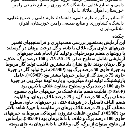
دامی و صنایع غذایی، دانشگاه کشاورزی و منابع طبیعی رامین
خوزستان، اهواز، ملاثانی‌ـ‌ایران
2
استادیار، گروه علوم دامی، دانشکدۀ علوم دامی و صنایع غذایی،
دانشگاه کشاورزی و منابع طبیعی رامین خوزستان، اهواز،
ملاثانی‌ـ‌ایران
چکیده
این آزمایش به‌منظور بررسی هضم‏پذیری و فراسنجه‏های تخمیر
جیره‏های حاوی برگ، غلاف با دانه، و گل درخت برهان در گوسفند
با روش‏های هضم دومرحله‏ای و تولید گاز انجام شد. جیره‏های
آزمایشی شامل سطوح صفر، 25، 50، 75، و 100 درصد برگ، غلاف،
و گل برهان بودند. نتایج نشان داد بیشترین قابلیت تولید گاز مربوط
به جیرۀ حاوی 50 درصد برگ بود (05/0P<). نرخ تولید گاز در جیرۀ
حاوی 75 درصد گل از سایر جیره‏ها بیشتر بود (05/0P<). عامل
پارتیشنینگ، تولید تودۀ میکروبی، و بازده تودۀ میکروبی در جیرۀ
حاوی 100 درصد برگ و سطوح متفاوت غلاف بالاترین بود
(05/0P<). قابلیت هضم مادۀ خشک در جیره‏های حاوی سطوح
مختلف برگ، 50 درصد گل، و 25 درصد غلاف برهان، و قابلیت
هضم الیاف نامحلول در شویندۀ خنثی در جیره‏های حاوی سطوح
مختلف گل و 25 درصد غلاف برهان در مقایسه با جیرۀ شاهد بالاتر
بود (05/0P<). کمترین غلظت نیتروژن آمونیاکی مربوط به جیره‏های
حاوی 100 درصد برگ و غلاف با دانۀ برهان بود (05/0P<). براساس
این نتایج، می‏توان از برگ، گل، و غلاف با دانۀ برهان به جای یونجه