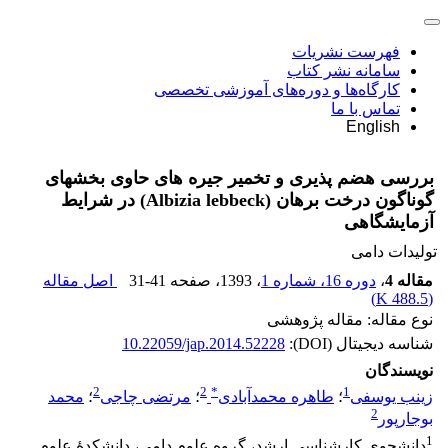
فهرست نشریات
سامانه نشر کتاب
کارگاه‌ها و دوره‌های آموزشی تخصصی
تماس با ما
English
بررسی هضم‏ پذیری و تخمیر جیره‏ های حاوی بخش‏های
گوناگون درخت برهان (Albizia lebbeck) در شرایط
آزمایشگاهی
تولیدات دامی
مقاله 4
،
دوره 16، شماره 1
، 1393
، صفحه
31-41
اصل مقاله
)
488.5 K
(
نوع مقاله: مقاله پژوهشی
شناسه دیجیتال (DOI):
10.22059/jap.2014.52228
نویسندگان
2
2
*
1
زینب یوسفی
؛
طاهره محمدآبادی
؛
مرتضی چاجی
؛
محمد
2
بوجارپور
1
دانشجوی کارشناسی ارشد، گروه علوم دامی، دانشکدۀ علوم