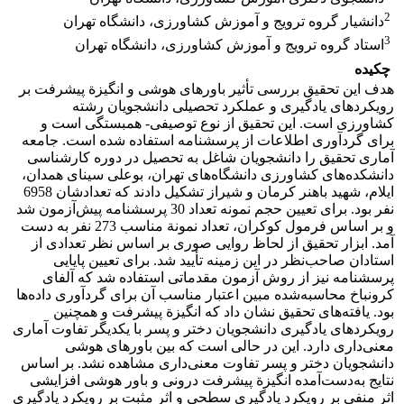
2
دانشیار گروه ترویج و آموزش کشاورزی، دانشگاه تهران
3
استاد گروه ترویج و آموزش کشاورزی، دانشگاه تهران
چکیده
هدف این تحقیق بررسی تأثیر باورهای هوشی و انگیزة پیشرفت بر
رویکردهای یادگیری و عملکرد تحصیلی دانشجویان رشته
کشاورزی است. این تحقیق از نوع توصیفی- همبستگی است و
برای گردآوری اطلاعات از پرسشنامه استفاده شده است. جامعه
آماری تحقیق را دانشجویان شاغل به تحصیل در دوره کارشناسی
دانشکده‌های کشاورزی دانشگاه‌های تهران، بوعلی ‌سینای همدان،
ایلام، شهید باهنر کرمان و شیراز تشکیل دادند که تعدادشان 6958
نفر بود. برای تعیین حجم نمونه تعداد 30 پرسشنامه پیش‌آزمون شد
و بر اساس فرمول کوکران، تعداد نمونة مناسب 273 نفر به دست
آمد. ابزار تحقیق از لحاظ روایی صوری بر اساس نظر تعدادی از
استادان صاحب‌نظر در این زمینه تأیید شد. برای تعیین پایایی
پرسشنامه نیز از روش آزمون مقدماتی استفاده شد که آلفای
کرونباخ محاسبه‌شده مبین اعتبار مناسب آن برای گردآوری داده‌ها
بود. یافته‌های تحقیق نشان داد که انگیزة پیشرفت و همچنین
رویکردهای یادگیری دانشجویان دختر و پسر با یکدیگر تفاوت آماری
معنی‌داری دارد. این در حالی‌ است که بین باورهای هوشی
دانشجویان دختر و پسر تفاوت معنی‌داری مشاهده نشد. بر اساس
نتایج به‌دست‌آمده انگیزة پیشرفت درونی و باور هوشی افزایشی
اثر منفی بر رویکرد یادگیری سطحی و اثر مثبت بر رویکرد یادگیری