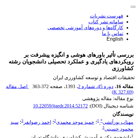
فهرست نشریات
سامانه نشر کتاب
کارگاه‌ها و دوره‌های آموزشی تخصصی
تماس با ما
English
بررسی تأثیر باورهای هوشی و انگیزه پیشرفت بر
رویکردهای یادگیری و عملکرد تحصیلی دانشجویان رشته
کشاورزی
تحقیقات اقتصاد و توسعه کشاورزی ایران
مقاله 16
،
دوره 45، شماره 2
، 1393
، صفحه
363-372
اصل مقاله
)
327.69 K
(
نوع مقاله: مقاله پژوهشی
شناسه دیجیتال (DOI):
10.22059/ijaedr.2014.52172
نویسندگان
3
2
1
*
مهتاب پورآتشی
؛
حمید موحد محمدی
؛
احمد رضوانفر
؛
سید
3
محمود حسینی
1
دانشجوی دکتری آموزش کشاورزی، دانشگاه تهران