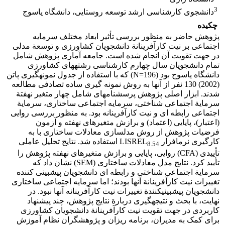
3
دانشجوی کارشناسی ارشد توسعه روستایی، دانشگاه یاسوج
چکیده
پژوهش حاضر به ‏منظور بررسی تأثیر ابعاد مختلف سرمایه
اجتماعی بر نیت کارآفرینانة دانشجویان کشاورزی و توسعة مدلی
در جهت تقویت آن انجام شده است. جامعه آماری پژوهش شامل
تمام دانشجویان سال چهارم کارشناسی رشته‏های کشاورزی
دانشگاه یاسوج بود (N=196) که با استفاده از جدول نمونه‏گیری پاتن
(2002) 130 نفر از آن‏ها به روش نمونه‏ گیری ساده تصادفی مطالعه
شدند. ابزار اصلی پژوهش پرسشنامه‏ای شامل چهار متغیر نهفتة
سرمایة اجتماعی شناختی، سرمایه اجتماعی ساختاری، سرمایة
اجتماعی رابطه ‏ای و نیت کارآفرینانه بود. به ‏منظور بررسی روایی
(اعتبار)، پایایی (اعتماد) و برازش متغیرهای نهفته و آزمون
فرضیات پژوهش از روش مدل‏سازی معادلات ساختاری با به‏
کارگیری نرم‏افزار LISREL
استفاده شد. نتایج تحلیل عاملی
8.54
تأییدی (CFA) روایی، پایایی و برازش متغیرهای نهفته پژوهش را
تأیید کرد. نتایج مدل معادلات ساختاری (SEM) نشان داد که
سرمایة اجتماعی شناختی و رابطه ‏ای دانشجویان پیش‏بینی ‏کننده
تغییرات نیت کارآفرینانة آن‏ها بودند؛ اما سرمایه اجتماعی ساختاری
دانشجویان پیش‏بینی‏کنندة‏ تغییرات نیت کارآفرینانه آن‏ها نبود. در
نهایت، با بحث و نتیجه‏گیری دربارة نتایج پژوهش، چند پیشنهاد
کاربردی در جهت تقویت نیت کارآفرینانة دانشجویان کشاورزی
برای کمک به مدیران، برنامه‏ ریزان و پژوهشگران نظام آموزش