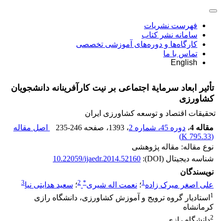
فهرست نشریات
سامانه نشر کتاب
کارگاه‌ها و دوره‌های آموزشی تخصصی
تماس با ما
English
تأثیر ابعاد سرمایة اجتماعی بر نیت کارآفرینانه دانشجویان
کشاورزی
تحقیقات اقتصاد و توسعه کشاورزی ایران
مقاله 4
،
دوره 45، شماره 2
، 1393
، صفحه
235-246
اصل مقاله
)
795.33 K
(
نوع مقاله: مقاله پژوهشی
شناسه دیجیتال (DOI):
10.22059/ijaedr.2014.52160
نویسندگان
3
2
*
1
علی اصغر میرک زاده
؛
نعمت اله شیری
؛
سعید هدایتی نیا
1
استادیار گروه ترویج و آموزش کشاورزی، دانشگاه رازی
کرمانشاه
2
دانشگاه رازی