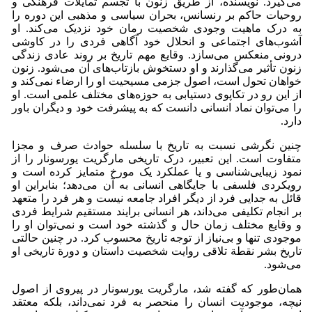
می‌گیرد. نویسنده، از طریق زنون با تجسم تمایلات فرهنگی و
روحیات حاکم بر رنسانس، بحران سیاسی و مذهبی این دوره را
به درک ماهیت وجودی شخصیت رمان خود نزدیک می‌کند. او
آشوب‌های اجتماعی و انحلال خود آگاهی فردی را در کاوشی
درونی منعکس می‌سازد. وقایع مهم تاریخ بر روند عادی زندگی
زنون تأثیر می‌گذارند و او دستخوش بازتاب‌های آن می‌شود. زنون
خواهان تحول است، اصول جزمی مسیحیت او را ارضاء نمی‌کند و
از این رو در تکاپوی دستیابی به حوزه‌های مختلف علمی است. او
را می‌توان نماد انسانی دانست که به پیشرفت خود و دیگران باور
دارد.
چنین نگرشی نسبت به تاریخ با سلسله حوادث صرف و مجزا
متفاوت است. این تعبیر، درک تاریخی مارگریت یورسونار را از
نمود زیبایی‌شناسی و یا عملکرد یک مورخ متمایز کرده است و
رویکردی فلسفی با جایگاهی انسانی به آن می‌دهد؛ بنابراین او
قائل به جدایی فرد از دیگر افراد جامعه نیست و هر فرد را متعهد
بر انجام تکلیفی می‌داند، هر انسانی برایند مستقیم شرایط فردی
و وقایع مختلف زمان حال و گذشته خود است و نمی‌توان او را
موجودی تنها و بی‌نیاز از توجه تاریخ محسوب کرد. در چنین حالتی
تاریخ بشر نقطة تلاقی روایت شخصیت داستان و دورة تاریخی او
می‌شود.
همان‌طور که گفته شد، مارگریت یورسونار در پیروی از اصول
نیچه، موجودیت انسان را منحصر به فرد نمی‌داند، بلکه معتقد