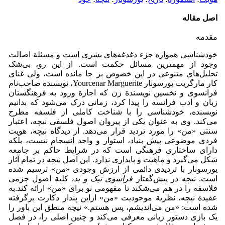
اصل مقاله
مقدمه
خودشناسی همواره جزء دغدغه‌های بشری است و مسئلة اصالت
وجود از مهمترین مسائل حکمت است. از این رو، بی‌شک
تحلیل‌های متنوعی در این خصوص بر جا مانده است، ولی غنای
کار مارگریت یورسونار Yourcenar Marguerite، نویسندة صاحب‌نام
فرانسوی و نخسین نویسندة زن که اجازة ورود به فرهنگستان
زبان و ادب فرانسه را پیدا کرد، زمانی درک می‌شود که بدانیم
نویسنده، خودشناسی را با شناخت کاملی از فلسفه مطرح
می‌کند. وی به عنوان یکی از پیروان اصول فلسفی نیچه، اعتبار
سنتی «من» را مورد تردید قرار می‌دهد. از دیدگاه نیچه، هویت
فردی موضوعی پیش بنیاد، استوار و واجد انسجام نیست، بلکه
دارای ساختاری فرهنگی است که در شرایط حاکم بر جامعه
شکل می‌گیرد و ماهیت و پایداری ندارد. این اصل نیچه در تمام آثار
یورسونار با تردیدی دائمی از ارزش وجودی «من» ترسیم شده
است. نیچه در پیش‌گفتار
فراسوی نیک و بد،
کلیة اصول جزمی
فلاسفه را در هم می‌شکند تا مفهومی نو برای «من» ارائه کند.به
عقیدة نیچه، نظریة موجودیت «من» ازاین پندار دکارت برگرفته
شده است: «من می‌اندیشم، پس هستم.» نیچه منطق این باور را
یک بازی دستور زبانی معرفی می‌کند و چنین اصلی را، در فصل