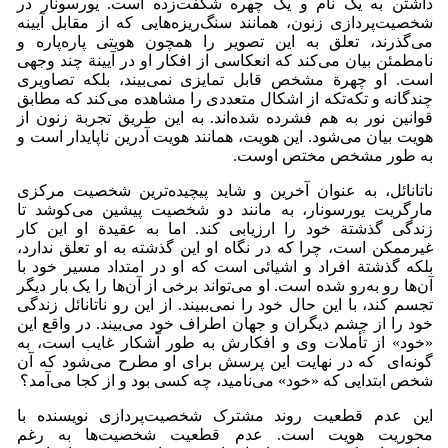
داشتن به یک نام و یک چهره شگفت‌زده است. یورسونار در
شخصیت‌پردازی زنون، همانند سنگ‌ریزه‌هایی که از مقابل آیینه
می‌گذرند، تعلق به این تصویر را همچون هویتی پاره‌پاره و
نامطمئن بیان می‌کند که انعکاسی از افکار او در آیینة چند وجهی
است. او چهرة مشخص قابل تمایزی نمی‌بیند، بلکه تصاویری
چندگانه و تکه‌تکه از اشکال متعددی را مشاهده می‌کند که مطابق
قوانین نور به هم فشرده شده‌اند. به این طریق تجربة زنون از
هویت بیان می‌شود. این هویت، همانند هویت آدرین ناپایدار است و
به طور مشخص مختص اوست.
ناتانائل، به عنوان آخرین و شاید پیچیده‌ترین شخصیت مرکزی
مارگریت یورسونار، به مانند دو شخصیت پیشین می‌کوشد تا
زندگی گذشتة خود را ارزیابی کند. اما به عقیدة او این کار
غیرممکن است، چرا که در نگاه او این گذشته به او تعلق ندارد،
بلکه گذشتة افراد و اشیائی است که او در امتداد مسیر خود با
آن‌ها رو به‌رو شده است. او می‌تواند برخی از آن‌ها را یک بار دیگر
تجسم کند، با این حال خود را نمی‌ببیند. از این رو ناتانائل زندگی
خود را از چشم دیگران و جهان اطراف خود می‌بیند. در واقع این
«خود» از تأملات وی و افکارش به طور آشکار غایب است، به
گونه‌ای که در نهایت این پرسش برای او مطرح می‌شود که آن
شخص ابتدایی که «خود» می‌نامید، چه کسی بود و از کجا می‌آمد؟
این عدم قطعیت روند مشترک شخصیت‌پردازی نویسنده با
محوریت هویت است. عدم قطعیت شخصیت‌ها به رغم