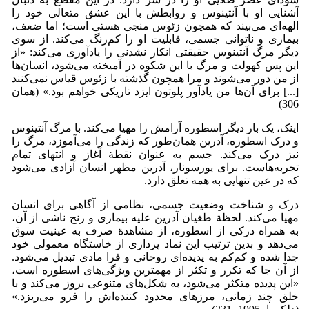
آشنایی او با آنتینوس و روابطش با این عشق متعالی خود را
الهه‌ای می‌بیند که همچون زئوس منجی هستی است؛ اما ضعف،
بیماری و ناتوانی جسمی، قابلیت او را کم‌رنگ می‌کند. از سوی
دیگر مرگ آنتینوس حقیقتی انکار نشدنی را یادآوری می‌کند: «از
این پس کهولت و مرگ با این شکوه در آمیخته می‌شود، انسان‌ها
از من دور می‌شوند و مرا همچون گذشته با زئوس قیاس نمی‌کنند
[...] برای آن‌ها من یادآور پلوتون ایزد تاریکی خواهم بود.» (همان
306)
اینک، یک بار دیگر اسطوره آرامش را مهیا می‌کند. با مرگ آنتینوس
و درک اسطوره، آدرین همان‌طور که زندگی را می‌آموزد، مرگ را
نیز درک می‌کند. جسم به عنوان نقطة آغاز و انتهای تمام
تجربه‌هاست. برای یورسونار، آدرین مظهر انسان آزادی می‌شود
که در عین تنهایی به همه تعلق دارد.
درک و شناخت وضعیت جسمی، نظامی از آگاهی برای انسان
مهیا می‌کند. لحظة طغیان آدرین علیه بیماری و رنج ناشی از آن،
به همراه درکی از اسطوره، از مشاهدة صرف به عینیت سوق
می‌دهد و بدین ترتیب این نماد پردازی از خاستگاه معمولی خود
جدا شده و کم‌کم به پدیده‌ای روحانی و فرا مادی تبدیل می‌شود.
از آن جا که تکرر و تکثر از مهمترین ویژگی‌های اسطوره است،
«این پدیده متکثر می‌شود، به شکل‌های متنوعی بروز می‌کند و با
خلق چند زمانی، مرزهای محدود کننده‌اش را فرو می‌ریزد.»