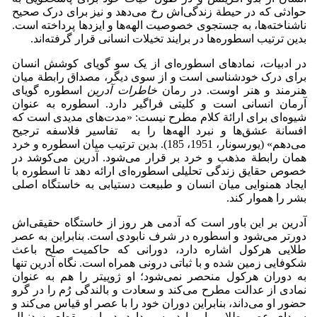
حوادثی که در حیطة زندگی‌اش رخ می‌دهد و نیز برای درک صحیح
ناشناخته‌ها، به جستجوی خصوصیت الهه‌ها و ایزدها پرداخته است.
بدین ترتیب اسطوره‌ها در برایند تخیلات انسانی قرار گرفته‌اند.
در ادبیات، نمادهای اسطوره‌ای از یک سو گویای کوشش انسان
برای درک خودشناسی است و از سوی دیگر، مصداق رابطة میان
هنرمند و هنر اوست. در رمان
خاطرات آدرین
اسطوره گویای
آرمان انسانی است و کلیتی فراگیر دارد. اسطوره به عنوان
شیوه‌ای برای ارائة کلام مطرح نیست: «مدت‌های مدیدی است که
افسانة عشق‌ها و نبرد الهه‌ها را به تفاسیر فلاسفه ترجیح
می‌دهم» (یورسونار، 1951، 185). بدین ترتیب میان اسطوره و خرد
همان رابطة مذهب و خرد بر قرار می‌شود. آدرین می‌کوشد در
خصوص حقایق زندگی تحلیلی اسطوره‌ای ارائه دهد تا اسطوره با
ایجاد همنوایی میان انسان و طبیعت دستیابی به خاستگاه اصلی
بشر را هموار کند.
آدرین بر این باور است که آدمی هر روز از خاستگاه حقیقی‌اش
دورتر می‌شود و اسطوره در شرف نابودی است. بنابراین به عصر
طلایی هرکول اشاره دارد، دورانی که حاکمیت صلح باعث
شکوفایی زمین شده و با ثباتی درونی همراه است. نگاه آدرین تنها
به دوران هرکول منحصر نمی‌شود؛ او ژوپیتر را هم به عنوان
نمادی از عدالت مطرح می‌کند و سعادت و بالندگی رُم را در گرو
حضور او می‌داند، بنابراین دوران خود را با عصر او قیاس می‌کند و
سودای عصر طلایی او را در سر دارد. در این مقطع به دنبال