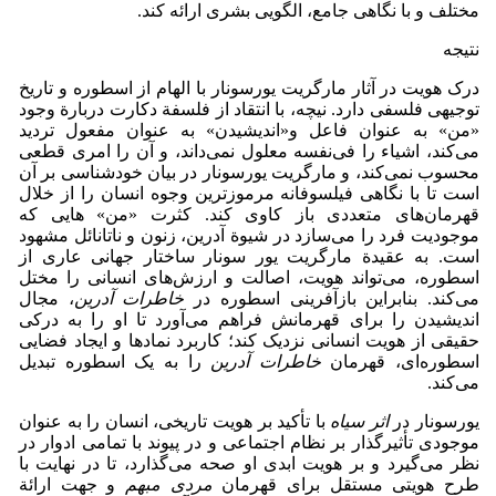
مختلف و با نگاهی جامع، الگویی بشری ارائه کند.
نتیجه
درک هویت در آثار مارگریت یورسونار با الهام از اسطوره و تاریخ
توجیهی فلسفی دارد. نیچه، با انتقاد از فلسفة دکارت دربارة وجود
«من» به عنوان فاعل و«اندیشیدن» به عنوان مفعول تردید
می‌کند، اشیاء را فی‌نفسه معلول نمی‌داند، و آن را امری قطعی
محسوب نمی‌کند، و مارگریت یورسونار در بیان خودشناسی بر آن
است تا با نگاهی فیلسوفانه مرموزترین وجوه انسان را از خلال
قهرمان‌های متعددی باز کاوی کند. کثرت «من» هایی که
موجودیت فرد را می‌سازد در شیوة آدرین، زنون و ناتانائل مشهود
است. به عقیدة مارگریت یور سونار ساختار جهانی عاری از
اسطوره، می‌تواند هویت، اصالت و ارزش‌های انسانی را مختل
می‌کند. بنابراین بازآفرینی اسطوره در
خاطرات آدرین
، مجال
اندیشیدن را برای قهرمانش فراهم می‌آورد تا او را به درکی
حقیقی از هویت انسانی نزدیک کند؛ کاربرد نمادها و ایجاد فضایی
اسطوره‌ای، قهرمان
خاطرات آدرین
را به یک اسطوره تبدیل
می‌کند.
یورسونار در
اثر سیاه
با تأکید بر هویت تاریخی، انسان را به عنوان
موجودی تأثیرگذار بر نظام اجتماعی و در پیوند با تمامی ادوار در
نظر می‌گیرد و بر هویت ابدی او صحه می‌گذارد، تا در نهایت با
طرح هویتی مستقل برای قهرمان
مردی مبهم
و جهت ارائة