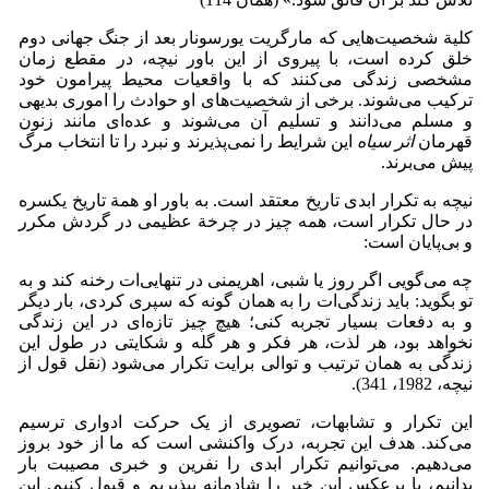
کلیة شخصیت‌هایی که مارگریت یورسونار بعد از جنگ جهانی دوم
خلق کرده است، با پیروی از این باور نیچه، در مقطع زمان
مشخصی زندگی می‌کنند که با واقعیات محیط پیرامون خود
ترکیب می‌شوند. برخی از شخصیت‌های او حوادث را اموری بدیهی
و مسلم می‌دانند و تسلیم آن می‌شوند و عده‌ای مانند زنون
قهرمان
اثر سیاه
این شرایط را نمی‌پذیرند و نبرد را تا انتخاب مرگ
پیش می‌برند.
نیچه به تکرار ابدی تاریخ معتقد است. به باور او همة تاریخ یکسره
در حال تکرار است، همه چیز در چرخة عظیمی در گردش مکرر
و بی‌پایان است:
چه می‌گویی اگر روز یا شبی، اهریمنی در تنهایی‌ات رخنه کند و به
تو بگوید: باید زندگی‌ات را به همان گونه که سپری کردی، بار دیگر
و به دفعات بسیار تجربه کنی؛ هیچ چیز تازه‌ای در این زندگی
نخواهد بود، هر لذت، هر فکر و هر گله و شکایتی در طول این
زندگی به همان ترتیب و توالی برایت تکرار می‌شود (نقل قول از
نیچه، 1982، 341).
این تکرار و تشابهات، تصویری از یک حرکت ادواری ترسیم
می‌کند. هدف این تجربه، درک واکنشی است که ما از خود بروز
می‌دهیم. می‌توانیم تکرار ابدی را نفرین و خبری مصیبت بار
بدانیم، یا برعکس این خبر را شادمانه بپذیریم و قبول کنیم. این