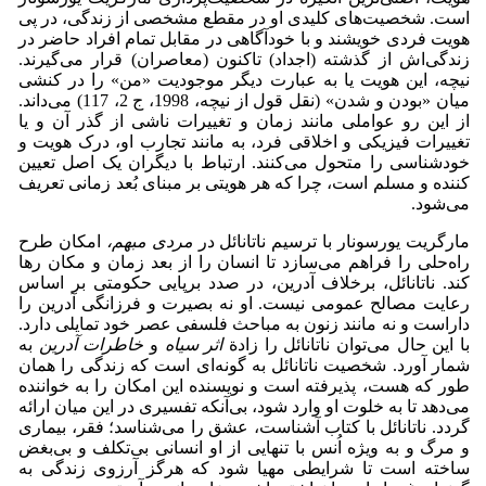
است. شخصیت‌های کلیدی او در مقطع مشخصی از زندگی، در پی
هویت فردی خویشند و با خودآگاهی در مقابل تمام افراد حاضر در
زندگی‌اش از گذشته (اجداد) تاکنون (معاصران) قرار می‌گیرند.
نیچه، این هویت یا به عبارت دیگر موجودیت «من» را در کنشی
میان «بودن و شدن» (نقل قول از نیچه، 1998، ج 2، 117) می‌داند.
از این رو عواملی مانند زمان و تغییرات ناشی از گذر آن و یا
تغییرات فیزیکی و اخلاقی فرد، به مانند تجارب او، درک هویت و
خودشناسی را متحول می‌کنند. ارتباط با دیگران یک اصل تعیین
کننده و مسلم است، چرا که هر هویتی بر مبنای بُعد زمانی تعریف
می‌شود.
مارگریت یورسونار با ترسیم ناتانائل در
مردی مبهم،
امکان طرح
راه‌حلی را فراهم می‌سازد تا انسان را از بعد زمان و مکان رها
کند. ناتانائل، برخلاف آدرین، در صدد برپایی حکومتی بر اساس
رعایت مصالح عمومی نیست. او نه بصیرت و فرزانگی آدرین را
داراست و نه مانند زنون به مباحث فلسفی عصر خود تمایلی دارد.
با این حال می‌توان ناتانائل را زادة
اثر سیاه
و
خاطرات آدرین
به
شمار آورد. شخصیت ناتانائل به گونه‌ای است که زندگی را همان
طور که هست، پذیرفته است و نویسنده این امکان را به خواننده
می‌دهد تا به خلوت او وارد شود، بی‌آنکه تفسیری در این میان ارائه
گردد. ناتانائل با کتاب آشناست، عشق را می‌شناسد؛ فقر، بیماری
و مرگ و به ویژه اُنس با تنهایی از او انسانی بی‌تکلف و بی‌بغض
ساخته است تا شرایطی مهیا شود که هرگز آرزوی زندگی به