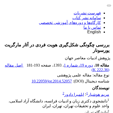
فهرست نشریات
سامانه نشر کتاب
کارگاه‌ها و دوره‌های آموزشی تخصصی
تماس با ما
English
بررسی چگونگی شکل‌گیری هویت فردی در آثار مارگریت
یورسونار
پژوهش ادبیات معاصر جهان
مقاله 10
،
دوره 19، شماره 1
، 1393
، صفحه
181-193
اصل مقاله
)
222.36 K
(
نوع مقاله: مقاله علمی پژوهشی
شناسه دیجیتال (DOI):
10.22059/jor.2014.52057
نویسندگان
2
1
مریم هوشیار
؛
ایلمیرا دادور
1
دانشجوی دکتری زبان و ادبیات فرانسه، دانشگاه آزاد اسلامی،
واحد علوم و تحقیقات تهران، تهران، ایران
2
دانشگاه تهران