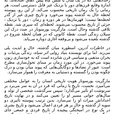
رخدادهایی که در یک سال یا شش ماه پیش اتفاق افتاده‌اند، به
اندازة وقایع قرن‌های دور یا نزدیک غیر قابل دسترسی است، هر
رمانی را یک رمان تاریخی محسوب می‌کند. از این رو، پیوسته
لحظة حال به گذشته پیوند می‌خورد و تاریخ چیزی غیر از گذر
لحظه‌ها نیست؛ قهرمان‌ها در هر دوره و زمان - دور یا نزدیک -
جزئی از تاریخ محسوب می‌شوند. لحظه‌ای که سپری شد، نقطة
تلاقی گذشته وحال است. مارگریت یورسونار در صدد درک این
سیلان زندگی است. نقطة کانونی که در همان لحظة شروع در
گذشته بلعیده می‌شود و بی‌وقفه آغازی دوباره می‌یابد.
در
خاطرات آدرین،
اسطوره میان گذشته، حال و ابدیت پلی
می‌زند. اما برای نویسنده بنیاد روایی
اثر سیاه،
زندگی بی‌ثبات و
بحران مذهبی و سیاسی قرن شانزده است که به خودسازی زنون
پیوند می‌خورد. در این مورد زمان بر مبنای تحول‌سازی مطرح
است: عبور از تضادها و دوگانگی‌هایی که پیوند میان بودن و درک
چگونه بودن را گسسته و دستیابی به معرفت را هموار می‌سازد.
مارگریت یورسونار هویت تاریخی انسان را به عوامل مختلفی
می‌آمیزد. نخست، تاریخ یا زمانی که فرد در آن به سر می‌برد بر
سرنوشت او تأثیر می‌گذارد؛ سپس سرگذشت شخصی از تولد و
سال‌های جوانی مسیر او را تعیین می‌کنند و در نهایت تاریخ
اجداداش میراث او را می‌سازد. بدین ترتیب پیوسته تأثیری دو
سویه از گذشته و حال بر هر فردی اعمال می‌شود و تاریخ بشری
در یک نوع در آمیختگی پیچیده از تاریخ فردی و جمعی جای