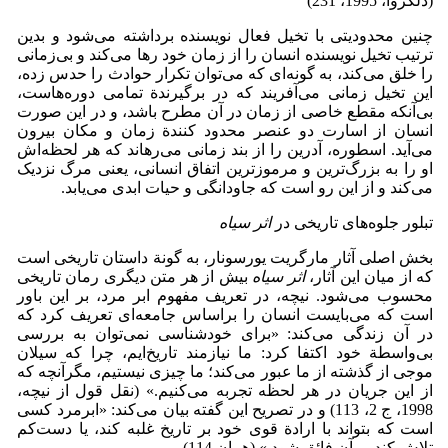
(دلکروا، 1995، 231)
چنین محدودیتی با تخیل فعال نویسنده برداشته می‌شود و بدین
ترتیب تخیل نویسنده انسان را از زمان خود رها می‌کند و بی‌زمانی
را خلق می‌کند، به گونه‌ای که می‌توان تکرار حوادث را حدس زده،
این تخیل زمانی می‌آفریند که در برگیرندة تمامی دوره‌هاست،
بی‌آنکه مقطع خاصی از زمان در آن مطرح باشد، و در این صورت
انسان از اسارت دو عنصر محدود کنندة زمان و مکان بیرون
می‌آید. اسطوره، آدرین را از بند زمانی می‌رهاند که هر لحظه‌اش
او را به بزرگ‌ترین و مرموزترین اتفاق انسانی، یعنی مرگ نزدیک
می‌کند و از این رو است که جاودانگی و حیات ابدی می‌یابد.
تبلور جلوه‌های تاریخی در
اثر سیاه
بخش اصلی آثار مارگریت یورسونار، به گونة داستان تاریخی است
که از میان این آثار،
اثر سیاه
بیش از هر متن دیگری رمان تاریخی
محسوب می‌شود. نیچه، در تعریف مفهوم ابر مرد، بر این باور
است که می‌بایست انسان را براساس جامعه‌ای تعریف کرد که
در آن زندگی می‌کند: «برای خودشناسی نمی‌توان به بررسی
بی‌واسطة خود اکتفا کرد: ما نیازمند تاریخ‌ایم، چرا که سیلان
موجی از گذشته از ما عبور می‌کند؛ ما چیزی نیستیم، مگرآنچه که
از این جریان در هر لحظه تجربه می‌کنیم.» (نقل قول از نیچه،
1998، ج 2، 113) و در تصریح این گفته بیان می‌کند: «ابرمرد کسی
است که بتواند با ارادة قوی خود بر تاریخ غلبه کند، یا دست‌کم
تلاش کند بر آن فائق شود.» (همان 114)