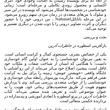
از آنجا که برای نویسنده رسیدن به اصالت وجودی خود، امری
اکتسابی و محصول روندی تکاملی و مرحله‌ای است؛ زمانی
خودشناسی در شخصیت‌ها آشکار می‌شود که نویسنده در این سیر
و سلوک با من‌های متعددی در رمان
مردی مبهم
روبرو می‌شود.
در این مرحله ناتانائلNathanaël ، من درونی خود را با حضور
دیگران و کثرت تصاویر درونی را با ذوب شدن در دیگری تفسیر و
توجیه می‌کند.
بحث و بررسی
بازآفرینی اسطوره در
خاطرات آدرین
یکی از خصائص بشری، جستجوی کمال و کرامت انسانی است.
به یقین می‌توان خودشناسی را به عنوان اولین گام خودسازی
دانست؛ تا هنگامی که انسان از شناخت صفات و ملکات خود
غافل است، پیشبرد اصلاح خود بی‌اثر می‌ماند. از این رو آشنایی با
جایگاه واقعی «خویشتن خویش» زمینه را برای نیل به کرامت
نفس فراهم می‌کند. مارگریت یورسونار رابطة میان خودسازی و
خودشناسی را از جوانب متعددی بررسی می‌کند. وی با پردازش
مفهوم هویت از طریق شخصیت‌های رمانی خود، هویت را به
عنوان موضوعی ثابت و تعریف شده منتفی می‌داند. کتاب
خاطرات آدرین
در پرتو اسطوره با ابعادی آموزشی و پندمدارانه در
بردارندة حکمتی متعالی است.
انسان از بدو آفرینش و در طول حیات خود برای پاسخگویی به