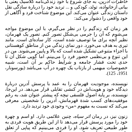
خاطرات آدرین،
به جای شروع با خود زندگی‌نامه کلاسیک یعنی با
بیانی ازخانواده، تولد، کودکی و ... تردید خود را دربارة سادگی نقل
داستان زندگی عنوان می‌کند. این موضوع شناخت فرد و آگاهی از
خود واقعی را دشوار می‌کند:
هر زمان که زندگیم را در نظر می‌گیرم، با این موضوع مواجه
می‌شوم که آن را جرمی بی‌شکل تصور کنم. تصور یک قهرمان،
نظیر آنچه برای ما توصیف شده است، کار ساده‌ای است. مانند
تیری به هدف می‌خورد. دور نمای زندگی من از مناطق کوهستانی
با اجزاء متنوعی تشکیل شده است که بالا و پایین می‌شوند. من در
این تنوع و بی‌نظمی حضور فرد را می‌بینم. اما گویی شکل آن تا
حدی تحت فشار جامعه و شرایط حاکم بر آن است، شبیه
خصوصیات مبهمی از بازتاب یک چهره در آب می‌باشد (یورسونار،
1951، 125).
نویسنده، موجودیت قهرمان را به عمد با پرسش آدرین دربارة
دیدگاه خود و هویت‌اش در کنشی تقابلی قرار می‌دهد. در این‌جا،
نویسنده، بر پایة اصول فلسفی نیچه که پیشتر عنوان شد، به رغم
موفقیت‌های کسب شدة قهرمانش، آدرین را شخصیتی معرفی
می‌کند که نسبت به مفهوم «من» وجودی خود تردید دارد.
زنون نیز، در رمان
اثر سیاه،
چنین علائمی دارد. او اسم و چهرة
خود را مورد پرسش قرار می‌دهد تا از این طریق هویت فردی به
طور طبیعی تعریف شود. او را فردی می‌بینیم که پیاپی از تعلق