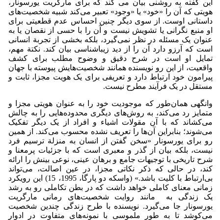
این گفته به روشنی بیان می‌ کند که برای مارگریت یورسونار،
هویتی که آن را «خود» یا «وجود» تعبیر می‌کند شبیه شخصیت‌های
داستانی اوست. از سوی دیگر چنین احساس عدم قطعیتی برای
او منبع نگرانی یا تشویش نیست و آن را با حسی از نقصان یا به
عنوان یک مسئله در نظر نمی‌گیرد، بلکه بخشی از تجربة انسانی
است که آرزو دارد آن را از دید زیباشناسی بیان کند. نکتة مهم،
تمایل او است در شرح دقیق و وضوح مطلب برای کشف
واقعیت، از این رو نویسنده همانند شخصیت‌هایش پیوسته با جهان
پیرامون خود ارتباط دارد و تعریفی برای یک هویت مجزا، ثابت و
مستقل در یک فرآیند مطرح نیست.
وانگهی همان‌طور که موجودیت خود را به عنوان هویتی مجزا و
متمایز رد می‌کند، به روش‌های دیگری محدوده‌هایی را به چالش
می‌کشاند که با آن مقولات اشیاء و افراد از یک دیگر تفکیک
می‌شوند؛ بنابراین آن‌ها را تعریف نشده محسوب می‌کند. از همین
رو برای یورسونار «سخن گفتن از انسان به منزلة ترسیم فرد
نیست، بلکه بیان از گذر و معبری است که با جزئیات پرمعنا و
شرح تاریخی با توجیهات جامع و برهان عینی، نوعی بینش را ارائه
کند، در حالی که ذکر نکاتی مجزا، در عین اصالت، می‌تواند
بی‌ارتباط با کلیت باشد.» (واسکه دو پارگا، 1995، 15) این رویکرد
زمانی معنای کاملی خواهد داشت که در بطن تکاملی رو به رشد
یک زندگی به مانند روایت شخصیت‌های رمانی مارگریت
یورسونار جا می‌گیرد. نویسنده با طرح زندگی چندین شخصیت
می‌کوشد تا به طور ملموسی با نمونه‌های متفاوت در ادوار