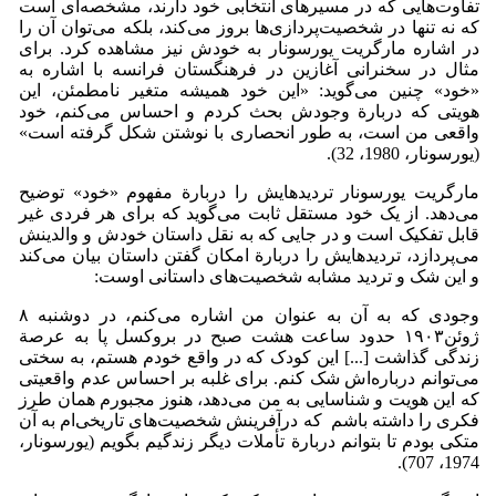
تفاوت‌هایی که در مسیرهای انتخابی خود دارند، مشخصه‌ای است
که نه تنها در شخصیت‌پردازی‌ها بروز می‌کند، بلکه می‌توان آن را
در اشاره مارگریت یورسونار به خودش نیز مشاهده کرد. برای
مثال در سخنرانی آغازین در فرهنگستان فرانسه با اشاره به
«خود» چنین می‌گوید: «این خود همیشه متغیر نامطمئن، این
هویتی که دربارة وجودش بحث کردم و احساس می‌کنم، خود
واقعی من است، به طور انحصاری با نوشتن شکل گرفته است»
(یورسونار، 1980، 32).
مارگریت یورسونار تردیدهایش را دربارة مفهوم «خود» توضیح
می‌دهد. از یک خود مستقل ثابت می‌گوید که برای هر فردی غیر
قابل تفکیک است و در جایی که به نقل داستان خودش و والدینش
می‌پردازد، تردیدهایش را دربارة امکان گفتن داستان بیان می‌کند
و این شک و تردید مشابه شخصیت‌های داستانی اوست:
وجودی که به آن به عنوان من اشاره می‌کنم، در دوشنبه ٨
ژوئن١٩٠٣ حدود ساعت هشت صبح در بروکسل پا به عرصة
زندگی گذاشت [...] این کودک که در واقع خودم هستم، به سختی
می‌توانم درباره‌اش شک کنم. برای غلبه بر احساس عدم واقعیتی
که این هویت و شناسایی به من می‌دهد، هنوز مجبورم همان طرز
فکری را داشته باشم که درآفرینش شخصیت‌های تاریخی‌ام به آن
متکی بودم تا بتوانم دربارة تأملات دیگر زندگیم بگویم (یورسونار،
1974، 707).