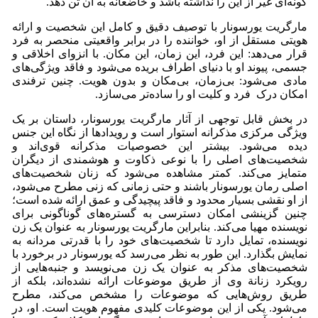
گونه‌ای غیر از این را نداشته باشد و خاضعانه به آن تن دهد.
مارگریت یورسونار با توصیف دقیق و کامل این شخصیت و ارائه
هویتی مستقل از او، خواننده را در برابر واقعیتی منحصر به فرد
قرار می‌دهد: این فرد، این زمان، این مکان. با انزوای اخلاقی و
جسمی، پیوند او با دنیای اطراف بریده می‌شود و فاقد ویژگی‌های
مادی می‌شود: بی‌زمان، بی‌مکان و بدون هویت. چنین ترفندی
امکان درک فرد و کلیت او را ساده‌تر می‌سازد.
در بخش قابل توجهی از آثار مارگریت یورسونار، داستان بر یک
ویژگی مرکزی مذکرانه استوار است و رویدادها از نگاه این جنس
دیده می‌شود. بیشتر این خصوصیات مذکرانه قوی‌اند و
شخصیت‌های اصلی را با نوعی ذکاوت و هوشمندی از دیگران
متمایز می‌کند. کمتر مشاهده می‌شود که زنان شخصیت‌های
اصلی رمان یورسونار باشند و حتی زمانی که زنی مطرح می‌شود،
از او نقشی بسیار محدود و فاقد پیچیدگی و عمق ارائه شده است؛
چنین گزینشی امکان دسترسی به گستره‌های گوناگونی برای
نویسنده مهیا می‌کند. بنابراین مارگریت یورسونار به عنوان یک زن
نویسنده، تمایل دارد تا شخصیت‌های خود را با قدرتی مردانه به
نمایش بگذارد. این طور به نظر می‌رسد که یورسونار در برخورد با
شخصیت‌های مذکر به عنوان یک زن می‌نویسد و جنبه‌هایی از
رویکرد زنانة وی از طریق موضوعات ارائه نشده‌اند، بلکه از
طریق روش‌هایی که موضوعات را مشخص می‌کند، مطرح
می‌شود. یکی از این موضوعات کلیدی مفهوم هویت است. او، در