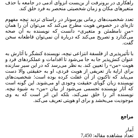
راهکاری در برونرفت از بن‌بست انزوای آدمی در جامعه با حذف
متغیرهای مکان و زمان شخصیتی منحصر به فرد خلق کند.
تعدد شخصیت‌های رمانی یورسونار در راستای تردید نیچه مفهوم
تازه‌ای در خصوص هویت مطرح می‌کند که می‌توان آن را همان
«من نامطمئن و متغیری» دانست که نویسنده به آن صحه
می‌گذارد و تصریح می‌کند که دربارة آن نمی‌توان قاطعانه سخن
گفت.
با تأثیرپذیری از فلسفة انتزاعی نیچه، نویسندة کنشگر با آثارش به
عنوان کنش‌پذیر جا به جا می‌شود تا اقدامات و عملکردهای فرد و
هویت «من» را تعیین کند. به نظر می‌رسد که در این سیر سازنده
برای ارایة باز تعریفی از هویت فردی، او به حقیقتی والا دست
می‌یابد که تاکنون از آن غفلت کرده بوده است؛ شخصیت‌های
نویسنده زبان گویای حقیقت وجودی او می‌شوند. این گونه است
که آثار نویسنده تجسمی می‌شود از بیان «من» به شیوة نیچه.
نویسنده اثر را خلق نمی‌کند، بلکه این اثر است که به وی
موجودیت می‌بخشد و برای او هویتی تعریف می‌کند.
مراجع
آمار
تعداد مشاهده مقاله: 7,450