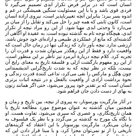
انسان است که در برابر فرض تکرار ابدی تصمیم می‌گیرد تا
فردی قوی باشد و یا با این مسئولیت سنگین همیشگی در غم و
اندوه بسر ببرد؛ بنابراین آنچه تغییرناپذیر است، نیروی ارادة انسان
است، کانون ثابتی که همه چیز را حل می‌کند و تقابل را از میان بر
می‌دارد تا وحدتی ابدی مهیا شود. از این رو مراد نیچه از تکرار
ابدی، هیچگاه توجه تام به گذشته نبوده است. به عقیدة او آگاهی از
گذشته‌ای که مانع از عملکردی طبیعی و اراده‌ای خود جوش باشد،
ارزشی ندارد. نیچه باور دارد که زندگی تنها در زمان حال است که
واقعیت دارد و فقط از این رهگذر می‌توان شدت و قدرت آن را
تجربه کرد. کلام نیچه دربارة ابرمرد نیز ناظر بر این منظور است.
از این رو مفهوم بازگشت ازلی و فلسفة تاریخ به معنای رایج آن
نیست، بلکه در نظر نیچه که به شدت تاریخ‌گرایی اندیشمندانی
چون هِگِل و مارکس را نفی می‌کرد، تداعی کنندة قدرت زندگی و
نحوة برداشت ارادی از واقعیت بالفعل و در نتیجه اثبات برتری
انسان است که بر تقدیر خود پیروز می‌شود، حتی اگر همانند زنون
به بهای از دست دادن جان فراهم شود.
در آثار مارگریت یورسونار، به پیروی از نیچه، بین تاریخ و زمان و
همچنین میان گذشته به عنوان موضوع مورد مطالعه تاریخ یا
همان تاریخ‌نگاری، و عصری که سپری می‌شود، تفاوت هست. او
با نگاه یک مورخ به گذشته بر می‌گردد و با نظر یک فیلسوف به
زمان می‌نگرد. مارگریت یورسونار با این اعتقاد که گزینه‌های
تاریخی را از نو نمی‌توان مجزا کرد، و با مبنا قرار دادن این که