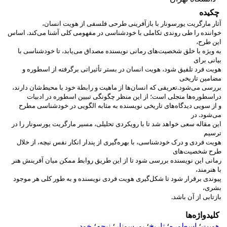
چکیده
آثار مارگریت یورسونار با بازآفرینی طرحی فلسفی از هویت انسان،
خواننده را طی روندی تکاملی با خودشناسی در مفهومی کلی آشنا می‌کند. اساس
این طرح،
به ویژه با خلق شخصیت‌های رمانی نویسنده مصداق می‌یابد، تا خودشناسی با
بیانی برای
هویت فرد تلفیق شود، هویت انسان در بستر تأثیراتی برگرفته از اسطوره و
مضامین تاریخی
بررسی می‌شود.
تعریفی که انسان‌ها از ماهیت و رابطة خود با محیط‌شان دارند،
در
اسطوره‌ها متجلی است؛ از این منظر چگونگی تبیین اسطوره در ادبیات
و از سویی دیدگاه‌های تاریخی نویسنده به مثابه الگویی در خودشناسی مطرح
می‌شود. در
این مقاله سعی خواهد شد تا با رویکردی تحلیلی، مسیر مارگریت یورسونار را در
ترسیم
هویت فردی و درک خودشناسی، با بهره‌گیری از پندار انکار نفس نیچه، از خلال
طرح شخصیت‌های
رمانی این نویسنده بررسی شود تا از این طریق روابط ممکن میان آفرینش هنر
با هنرمند،
پیوندی برقرار شود تا شکل‌گیری هویت فردی نویسنده و به طور کلی هر موجود
بشری،
بازتابی از آن باشد.
کلیدواژه‌ها
هویت
؛
اسطوره
؛
تاریخ
؛
یورسونار
؛
نیچه
؛
خود