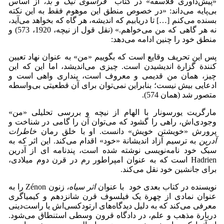
«پیش‌داوری فلاسفه» در کتاب
فراسوی نیک و بد،
از اساس
بی‌پایه می‌داند: «در خصوص منطق این موهوم فقط به این نکته
بسنده می‌کنم […] تا دریابیم که اندیشه، هر گاه که بخواهد می‌آید،
نه هر گاهی که من می‌خواهم.» (نقل قول از نیچه، 1920، 573) و
منطق خود را چنین ادامه می‌دهد:
پس این تحریف وقایع است که بگوییم «من» به عنوان نهاد تعیین
کنندة گزارة اندیشیدن است. چیزی می‌اندیشد، اما این که این
چیز، همان من قدیمی و معروف است، پنداری واهی است و
ادعایی بیش نیست؛ بنابراین نمی‌توان برای آن قطعیتی بی‌واسطه
متصور شد (همان 574).
مارگریت یورسونار با الهام از نیچه و بررسی تحلیلی «من»
وجودی‌اش، راهی را گشود که می‌توان آن را گامی در شناخت و
پرورش «خویشتن خویش» دانست. او با خلق رمان
خاطرات
آدرین
به ترسیم آزاد اندیشانة «خود» اقدام می‌کند. این اثر که به
سبک خود نامه‌نویسی نوشته شده است، پندنامه ای از آدرین
Hadrien است که به عنوان امپراطور رم در قرن دوم میلادی،
برای جانشین خود نقل می‌کند.
نویسنده در کتاب بعدی خود با عنوان
اثر سیاه،
زنون Zénon را به
عنوان نمادی از چهرة یک فیلسوف قرن شانزدهم و کیمیاگری
معرفی می‌کند که به دلیل دیدگاه‌های ارتودکسی‌اش یا راست‌دینی
دربارة مذهب و علم، در دادگاه قرون وسطی استنطاق می‌شود.