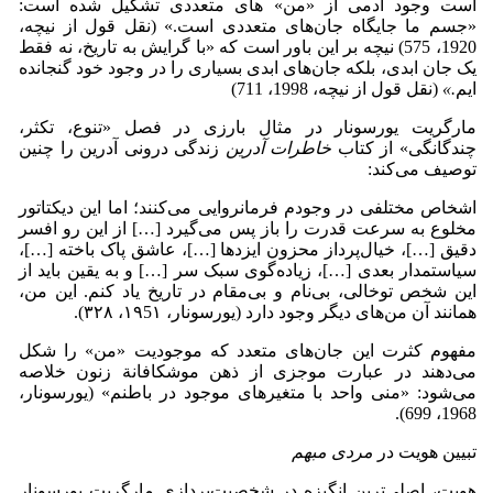
است وجود آدمی از «من» های متعددی تشکیل شده است:
«جسم ما جایگاه جان‌های متعددی است.» (نقل قول از نیچه،
1920، 575) نیچه بر این باور است که «با گرایش به تاریخ، نه فقط
یک جان ابدی، بلکه جان‌های ابدی بسیاری را در وجود خود گنجانده
ایم
.»
(نقل قول از نیچه، 1998، 711)
مارگریت یورسونار در مثال بارزی در فصل «تنوع، تکثر،
چندگانگی» از کتاب
خاطرات آدرین
زندگی درونی آدرین را چنین
توصیف می‌کند:
اشخاص مختلفی در وجودم فرمانروایی می‌کنند؛ اما این دیکتاتور
مخلوع به سرعت قدرت را باز پس می‌گیرد […] از این رو افسر
دقیق […]، خیال‌پرداز محزون ایزدها […]، عاشق پاک باخته […]،
سیاستمدار بعدی […]، زیاده‌گوی سبک سر […] و به یقین باید از
این شخص توخالی، بی‌نام و بی‌مقام در تاریخ یاد کنم. این من،
همانند آن من‌های دیگر وجود دارد (یورسونار، ١٩5١، ٣٢٨).
مفهوم کثرت این جان‌های متعدد که موجودیت «من» را شکل
می‌دهند در عبارت موجزی از ذهن موشکافانة زنون خلاصه
می‌شود: «منی واحد با متغیرهای موجود در باطنم» (یورسونار،
1968، 699).
تبیین هویت در
مردی مبهم
هویت، اصلی‌ترین انگیزه در شخصیت‌پردازی مارگریت یورسونار