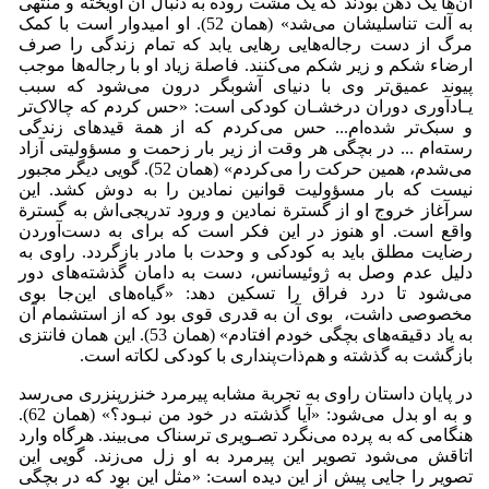
آن‌ها یک دهن بودند که یک مشت روده به دنبال آن آویخته و منتهی
به آلت تناسلیشان می‌شد» (همان 52). او امیدوار است با کمک
مرگ از دست رجاله‌هایی رهایی یابد که تمام زندگی را صرف
ارضاء شکم و زیر شکم می‌کنند. فاصلة زیاد او با رجاله‌ها موجب
پیوند عمیق‌تر وی با دنیای آشوبگر درون می‌شود که سبب
یـادآوری دوران درخشـان کودکی است: «حس کردم که چالاک‌تر
و سبک‌تر شده‌ام... حس می‌کردم که از همة قیدهای زندگی
رسته‌ام ... در بچگی هر وقت از زیر بار زحمت و مسؤولیتی آزاد
می‌شدم، همین حرکت را می‌کردم» (همان 52). گویی دیگر مجبور
نیست که بار مسؤولیت قوانین نمادین را به دوش کشد. این
سرآغاز خروج او از گسترة نمادین و ورود تدریجی‌اش به گسترة
واقع است. او هنوز در این فکر است که برای به دست‌آوردن
رضایت مطلق باید به کودکی و وحدت با مادر باز‌گردد. راوی به
دلیل عدم وصل به ژوئیسانس، دست به دامان گذشته‌های دور
می‌شود تا درد فراق را تسکین دهد: «گیاه‌های این‌جا بوی
مخصوصی داشت، بوی آن به قدری قوی بود که از استشمام آن
به یاد دقیقه‌های بچگی خودم افتادم» (همان 53). این همان فانتزی
بازگشت به گذشته و هم‌ذات‌پنداری با کودکی لکاته است.
در پایان داستان راوی به تجربة مشابه پیرمرد خنزر‌پنزری می‌رسد
و به او بدل می‌شود: «آیا گذشته در خود من نبـود؟» (همان 62).
هنگامی که به پرده می‌نگرد تصـویری ترسناک می‌بیند. هرگاه وارد
اتاقش می‌شود تصویر این پیرمرد به او زل می‌زند. گویی این
تصویر را جایی پیش از این دیده است: «مثل این بود که در بچگی