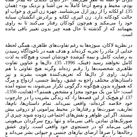
بودم، محیط و وضع آن‌جا کاملاً به من آشنا و نزدیک بود» (همان
35). او لکاته را از روز ازل می‌شناسد. چهرة زن اثیری و خواب او
حالت کودکانه دارد. زن اثیری، لکاته و برادرش انگشتان سبابة
خود را می‌مکند و هم‌چون کودکان رفتار می‌کنند تا به راوی
بفهمانند که از گذشته تا حال همه چیز بدون تغییر باقی مانده
است.
در نظریة لاکان، سوژه‌ها به رغم تفاوت‌های ظاهری، همگی لحظة
جدایی از مادر را تجربه کرده‌اند و هدف همه در ناخودآگاه رسیدن
به رضایت کامل و نیمة گم‌شدة خودشان است و هیچ‌گاه به لذت
کامل نخواهند رسید (فینک، 1996، 35). دال‌ها و عناوین تفاوت
ظاهـری شخصیت‌ها را رقـم زده‌اند وگرنه هیچ تفاوتی با هم
ندارند. راوی از دال‌ها که تعریف‌کنندة هویت بشرند و نیز
داستان‌های مختلف راجع به عشق، روابط جنسی، ازدواج و مرگ
که همواره بدون هیچ‌گونه دگرگونی تکرار می‌شوند، به ستوه آمده
است: «آیا من یک موجود مجزا و مشخص هستم؟» (هدایت، 1356،
37). او هیچ‌یک از این قصه‌ها را- که زندگی بشریت را در چارچوب
خود خلاصه کرده‌اند- واقعی نمی‌داند. تمام داستان‌ها، نام‌ها،
تعاریف، صورت‌ها و رفتارها در محیط پیرامونی او دروغی بیش
نیستند. اگر این ظواهر و نقش‌های اجتماعی زدوده شوند چیزی از
صورتک‌های نمادین باقی نمی‌ماند و تنها روح سرگردان بی‌هویتی
باقی می‌ماند که در جستجوی خود واقعی است. راوی عشق
رجاله‌ها را صرفاً ارضای نیازهای جنسی و حیوانی بشر می‌داند و