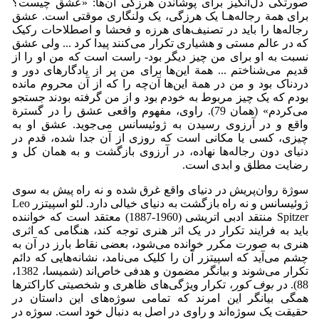
صورتکی دل‌انگیز برای پوشاندن هرزگی آن‌ها: «عشق چیست؟
برای همة رجاله‌هـا یک هرزگی، یک ولنگاری موقتی است. عشق
رجاله‌ها را باید در تصنیف‌های هرزه و فحشا و اصطلاحات رکیک
که در عالم مستی و هشیاری تکرار می‌کنند پیدا کرد ... ولی عشق
نسبت به او برای من چیز دیگر بود- راست است که من او را از
قدیم می‌شناختم ... همة این‌ها برای من پر از یادگارهای دور و
دردناک بود و من در همة این‌ها آن‌چه را که از آن محروم مانده
بودم که یک چیز مربوط به خودم بود و از من گرفته بودند جستجو
می‌کردم» (همان 79). راوی، مفهوم واقعی عشق را در گسترة
واقع و در آرزوی رسیدن به ژوئیسانس می‌جوید. عشق او به
چیزی، کسی یا مکانی است که روزی از آن جدا شده، قدم در
دنیای دون رجاله‌ها نهاده، در آرزوی بازگشت و به همان کل و
رضایت مطلق و ابدی است.
سوژة روان‌پریش در دنیای واقع غرق شده و نه راه پیش به سوی
ژوئیسانس و نه راه بازگشت به دنیای خیالی دارد. لئو اسپیتزر Leo
Spitzer منتقد ادبی اتریشی (1960-1887) معتقد است که خواننده
باید به فرایند تکرار در یک اثر هنری توجه کند، هنگامی که اثری
هنری به صورت مکرر خوانده می‌شود، بعضی نقاط بارز در آن به
چشم می‌آید که اسپیتزر آن را کلیک می‌نامد، نشانه‌هایی که دائم
تکرار می‌شوند و بیانگر مضمون و هدفی خاص‌اند (شمیسا، 1382،
88). در
بوف کور
، تکرار ویژگی‌های ظاهری و شخصیتی کاراکترها
همگی بیانگر این امرند که تمامی سوژه‌های این داستان در
حقیقت یک سوژه‌اند و راوی در اصل به دنبال خود است. سوژه در