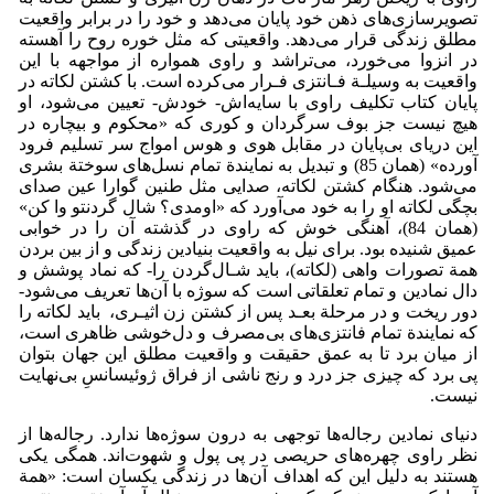
تصویرسازی‌های ذهن خود پایان می‌دهد و خود را در برابر واقعیت
مطلق زندگی قرار می‌دهد. واقعیتی که مثل خوره روح را آهسته
در انزوا می‌خورد، می‌تراشد و راوی همواره از مواجهه با این
واقعیت به وسیلـة فـانتزی فـرار می‌کرده است. با کشتن لکاته در
پایان کتاب تکلیف راوی با سایه‌اش- خودش- تعیین می‌شود، او
هیچ نیست جز بوف سرگردان و کوری که «محکوم و بیچاره در
این دریای بی‌پایان در مقابل هوی و هوس امواج سر تسلیم فرود
آورده» (همان 85) و تبدیل به نمایندة تمام نسل‌های سوختة بشری
می‌شود. هنگام کشتن لکاته، صدایی مثل طنین گوارا عین صدای
بچگی لکاته او را به خود می‌آورد که «اومدی؟ شال گردنتو وا کن»
(همان 84)، آهنگی خوش که راوی در گذشته آن را در خوابی
عمیق شنیده بود. برای نیل به واقعیت بنیادین زندگی و از بین بردن
همة تصورات واهی (لکاته)، باید شـال‌گردن را- که نماد پوشش و
دال نمادین و تمام تعلقاتی است که سوژه با آن‌ها تعریف می‌شود-
دور ریخت و در مرحلة بعـد پس از کشتن زن اثیـری، باید لکاته را
که نمایندة تمام فانتزی‌های بی‌مصرف و دل‌خوشی ظاهری است،
از میان برد تا به عمق حقیقت و واقعیت مطلق این جهان بتوان
پی برد که چیزی جز درد و رنج ناشی از فراق ژوئیسانسِ بی‌نهایت
نیست.
دنیای نمادین رجاله‌ها توجهی به درون سوژه‌ها ندارد. رجاله‌ها از
نظر راوی چهره‌های حریصی در پی پول و شهوت‌اند. همگی یکی
هستند به دلیل این که اهداف آن‌ها در زندگی یکسان است: «همة