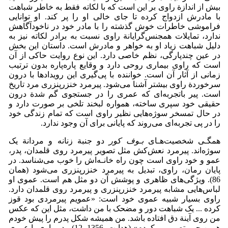
بیش از اندازة راوی بر این است که با لکاته فقط به خاطر شباهت
با مادرش ازدواج کرده تا جای خالی او را پر کند. او توانایی
فراموشی خاطرات خوش گذشته را با مادر خود در ناخودآگاهش
ندارد، تمایلات همجنس‌گرایانة راوی نسبت به برادر لکاته نیز به
دلیل شباهت زیاد او به خواهر و مادرش است. داستان این بخش
در عین چندپارگی، نظم خاصی دارد. این نوع روایت حاکی از آن
است که راوی بیماری روحی دارد و وقایع پاره‌پاره بدون ترتیب
زمانی از آثار آن است. خواننده با پی‌گیری این رویدادها با درون
سرخوردة راوی بیشتر آشنا می‌شود. پیرمرد خنزرپنزری مرد تاریخ
است. پیر باتجربه‌ای که عمری را در جستجوی گم شدة درون
حقیقی خود سپری ساخته، همواره لبخند تلخی بر صورت دارد و
در حال تمسخر سوژه‌هایی نظیر راوی است که تمام زندگی خود
را در پی تجربه‌ای می‌روند که پایانی برای آن وجود ندارد.
همگـی شخصیت‌هـای
بـوف کور
دو جنبة زنانه و مردانة یک
سوژه‌اند. پیرمرد نعش‌کش مثل تصویر پیرمرد روی قلمدان، پدر،
عمو و خود راوی است چون راه خانـه‌اش را خوب می‌شناسد. در
پایان رمان، راوی، تبدیل به پیرمرد خنزرپنزری می‌شود (همان
86). ویژگی‌های ظاهری و پوشش آن دو مثل هم است. عموی او
لباس‌هایی مشابه پیرمرد خنزرپنزری و پیرمرد روی قلمدان دارد.
راوی بسیار شبیه عموی خود است: «عمویم پیرمردی بود قوز
کرده ... یک شباهت دور و مضحک با من داشت، مثل این که عکس
من روی آینة دق افتاده باشد. من همیشه شکل پدرم را پیش خودم
همین جور تصور می‌کردم» (هدایت، 1356، 12). پدر راوی با عموی