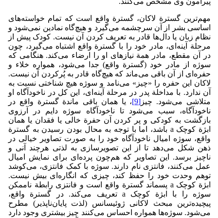
پیرامون وی مشخص می‌کنند.
مهم‌ترین گسترة لاکان، گسترة واقع است که تمام خواسته‌های
اساسی بشر از آن سرچشمه می‌گیرد و هیچ‌گاه نمادین نمی‌شود و
نظام زبان یا دال‌ها قادر به تعریف کردن آن نیست. کودک پیش از
مرحلة آینه‌ای، مادر خود را با گسترة واقع اشتباه می‌گیرد، چون
در آن مقطع، مادر همة نیازهای او را ارضاء می‌کند. هنگامی که
سوژه از مادر خود (گسترة واقع) جدا می‌شود، همواره خلاء و
حفره‌ای از آن باقی می‌ماند که هیچ‌گاه قادر به پُرکردن آن نیست.
لاکان این حفره را «چیز» می‌نامد و سوژه هیچ شناختی نسبت به
آن ندارد. با مداخلة پدر در مرحلة آینه‌ای، این کل در ناخودآگاه او
متلاشی می‌شود. چیز
[9]
، یا همان باقی ماندة گسترة واقع در
ناخودآگاه، سبب می‌شود تا ناخودآگاه سوژه دایم در آرزوی
بازگشت به کودکی و پر کردن آن حفرة خالی یا فقدان یا همان
ابژة کوچک a باشد، اما با توجه به محال بودن رسیدن به گسترة
واقع، سوژه امیال ناخودآگاه خود را به صورت تصاویر خیالی در
ذهن شکل می‌دهد تا از این تصویرسازی به لذتی هرچند آنی و
ناچیز برسد. این تصاویر که هم‌چون پرده‌ای برای نمایش امیال
عمل می‌کنند، فانتزی نام دارند. سوژه با کمک فانتزی، می‌کوشد
توهم وحدت خود را حفظ کند، چیزی که انگاره‌ای بیش نیست.
ابژة کوچک a پسماند گسترة واقع است و فانتزی رابطة ناممکن
سوژه را با ابژة کوچک a تعریف می‌کند. در گسترة واقع،
پیچیده‌ترین مبحث لاکانی ژوئیسانس (لذت پایان‌ناپذیر) مطرح
می‌شود. سوژه‌ها همواره احساس می‌کنند چیز بیشتری وجود دارد