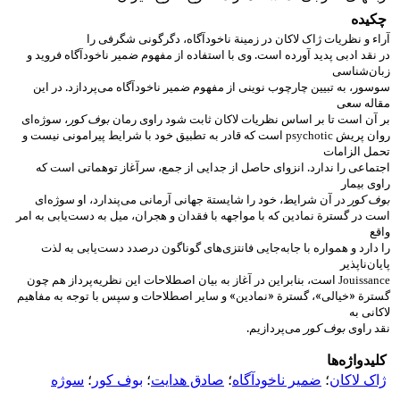
چکیده
آراء و نظریات ژاک لاکان در زمینة ناخودآگاه، دگرگونی شگرفی را
در نقد ادبی پدید آورده است. وی با استفاده از مفهوم ضمیر ناخودآگاه فروید و
زبان‌شناسی
سوسور، به تبیین چارچوب نوینی از مفهوم ضمیر ناخودآگاه می‌پردازد. در این
مقاله سعی
بر آن است تا بر اساس نظریات لاکان ثابت شود راوی رمان
بوف کور
، سوژه‌ای
روان پریش
است که قادر به تطبیق خود با شرایط پیرامونی نیست و
psychotic
تحمل الزامات
اجتماعی را ندارد. انزوای حاصل از جدایی از جمع، سرآغاز توهماتی است که
راوی بیمار
بوف کور
در آن شرایط، خود را شایستة جهانی آرمانی می‌پندارد، او سوژه‌ای
است در گسترة نمادین که با مواجهه با فقدان و هجران، میل به دست‌یابی به امر
واقع
را دارد و همواره با جابه‌جایی فانتزی‌های گوناگون درصدد دست‌یابی به لذت
پایان‌ناپذیر
است، بنابراین در آغاز به بیان اصطلاحات این نظریه‌پرداز هم چون
Jouissance
گسترة «خیالی»، گسترة «نمادین» و سایر اصطلاحات و سپس با توجه به مفاهیم
لاکانی به
نقد راوی
بوف کور
می‌پردازیم.
کلیدواژه‌ها
ژاک لاکان
؛
ضمیر ناخودآگاه
؛
صادق هدایت
؛
بوف کور
؛
سوژه