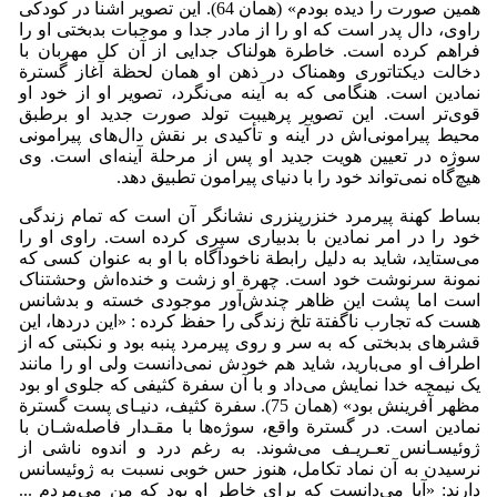
همین صورت را دیده بودم» (همان 64). این تصویر آشنا در کودکی
راوی، دال پدر است که او را از مادر جدا و موجبات بدبختی او را
فراهم کرده است. خاطرة هولناک جدایی از آن کل مهربان با
دخالت دیکتاتوری وهمناک در ذهن او همان لحظة آغاز گسترة
نمادین است. هنگامی که به آینه می‌نگرد، تصویر او از خود او
قوی‌تر است. این تصویر پرهیبت تولد صورت جدید او برطبق
محیط پیرامونی‌اش در آینه و تأکیدی بر نقش دال‌های پیرامونی
سوژه در تعیین هویت جدید او پس از مرحلة آینه‌ای است. وی
هیچ‌گاه نمی‌تواند خود را با دنیای پیرامون تطبیق دهد.
بساط کهنة پیرمرد خنزرپنزری نشانگر آن است که تمام زندگی
خود را در امر نمادین با بدبیاری سپری کرده است. راوی او را
می‌ستاید، شاید به دلیل رابطة ناخودآگاه با او به عنوان کسی که
نمونة سرنوشت خود است. چهرة او زشت و خنده‌اش وحشتناک
است اما پشت این ظاهر چندش‌آور موجودی خسته و بدشانس
هست که تجارب ناگفتة تلخ زندگی را حفظ کرده : «این دردها، این
قشرهای بدبختی که به سر و روی پیرمرد پنبه بود و نکبتی که از
اطراف او می‌بارید، شاید هم خودش نمی‌دانست ولی او را مانند
یک نیمچه خدا نمایش می‌داد و با آن سفرة کثیفی که جلوی او بود
مظهر آفرینش بود» (همان 75). سفرة کثیف، دنیـای پست گسترة
نمادین است. در گسترة واقع، سوژه‌ها با مقـدار فاصله‌شـان با
ژوئیسـانس تعـریـف می‌شوند. به رغم درد و اندوه ناشی از
نرسیدن به آن نماد تکامل، هنوز حس خوبی نسبت به ژوئیسانس
دارند: «آیا می‌دانست که برای خاطر او بود که من می‌مردم ...