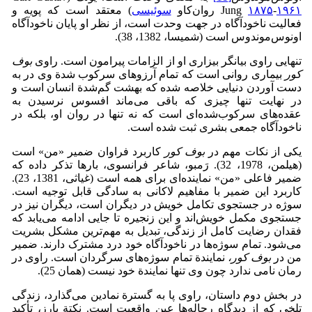
۱۹۶۱
-
۱۸۷۵
Jung
روان‌کاو
سوئیسی
) معتقد است که پویه و
فعالیت ناخودآگاه در جهت وحدت است، از نظر او پایان ناخودآگاه
اونوس‌موندوس است (شمیسا، 1382، 38).
تنهایی راوی بیانگر بیزاری او از الزامات پیرامون است. راوی
بوف
کور
بیماری روانی است که تمام آرزوهای سرکوب شدة وی در به
دست آوردن دنیایی خلاصه شده که بهشت گم‌شدة انسان است و
در نهایت تنها چیزی که باقی می‌ماند افسوس نرسیدن به
عقده‌های سرکوب‌شده‌ای است که نه تنها در روان او، بلکه در
ناخودآگاه جمعی بشری ثبت شده است.
یکی از نکات مهم در
بوف کور
کاربرد فراوان ضمیر «من» است
(هیلمن، 1978، 32). رَمبو، شاعر فرانسوی، بارها تذکر داده که
ضمیر فاعلی «من» نماینده‌ای برای همه است (غیاثی، 1381، 23).
کاربرد این ضمیر با مفاهیم لاکانی به سادگی قابل توجیه است.
سوژه در جستجوی تکامل خویش در دیگران است، دیگران نیز در
جستجوی مکمل خویش‌اند و این زنجیره تا جایی ادامه می‌یابد که
فقدان رضایت کامل از زندگی، تبدیل به مهم‌ترین مشکل بشریت
می‌شود. تمام سوژه‌ها در ناخودآگاه خود درد مشترک دارند. ضمیر
من در
بوف کور،
نمایندة تمام سوژه‌های سرگردان است. راوی در
رمان نامی ندارد چون وی تنها نمایندة خود نیست (همان 25).
در بخش دوم داستان، راوی پا به گسترة نمادین می‌گذارد، زندگی
تلخی که از دیدگاه رجاله‌ها عین واقعیت است. نکتة بارز، تأکید