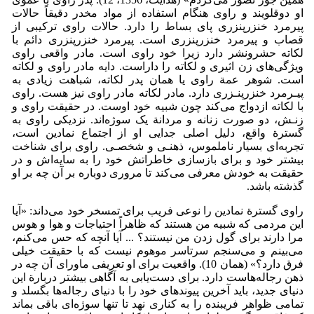
او دو‌قلویند و راوی هنگام استفاده از مواد مخدر دقیقاً حالات
پیرمرد خنزرپنزری پای بساط را دارد. حالات راوی ترکیبی از
قصاب و پیرمرد خنزرپنزری است. پیرمرد خنزرپنزری دائم با
لکاته حشرونشر دارد زیرا خود راوی است. مادر واقعی راوی
ویژگی‌های زن اثیری و لکاته را داراست. دایه مادر راوی و لکاته
است. شوهر عمة راوی یا همان پدر لکاته، شباهت زیادی به
پیـرمرد خنزر‌پنـزری دارد. مادر لکاته مادر راوی نیز هست. راوی
با لکاته ازدواج می‌کند چون شبیه خود اوست. در حقیقت راوی و
زنـش، دو صورت زنانه و مردانة یک سوژه‌اند. نزدیکی راوی به
گسترة واقع، دلیل اصلی جدایی او از اجتماع نمادین است،
تجربه‌ای بسیار ناملموس، ذهنـی و شخصـی. راوی برای شناخت
بیشتر خود و برای بازسازی خاطراتش خود را به سایه‌اش و در
حقیقت به خودش معرفی می‌کند تا مروری دوباره بر آن چه بر او
گذشته باشد.
راوی گسترة نمادین را نوعی فریب برای تمسخر خود می‌داند: «آیا
این مردمی که شبیه من هستند که ظاهراً احتیاجات و هوا و هوس
مرا دارند برای گول زدن من نیستند؟ ... آیا آنچه که حس می‌کنم،
می‌بینم و می‌سنجم سرتاسر موهوم نیست که با حقیقت خیلی
فرق دارد؟» (همان 10). واقعیت برای او تعریفی ماورای آن چه در
ذهن رجاله‌هاست دارد. برای دست‌یابی به آگاهی بیشتر دربارة این
دنیای جدید، باید آخرین پیوندهای خود را با دنیای رجاله‌ها بگسلد و
تمامی ظواهر فریبنده را به کناری نهد تا تنها سوژه‌ای باقی بماند