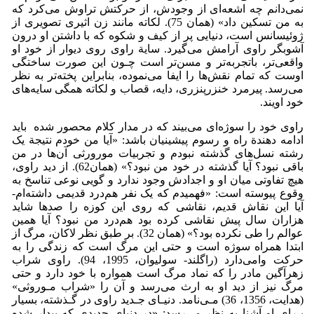
نمی‌دانم چه اشعه‌ای از وجودش، از حرکتش تراوش می‌کرد که
به من تسکین داد» (همان 75). لکاته مانند زن اثیری تصویری از
ژوئیسانس است، دنیایی پر از کیف و شکوه که با داشتن او درون
آشوبگر راوی آرامش می‌گیرد. سایة راوی روی دیوار از خود او
واقعی‌تر، باتجربه‌تر و مسن‌تر است چـون این صورت ساختگی
اوست که تمام نقش‌ها را ایفا می‌نموده، بنابراین پخته‌تر به نظر
می‌رسد. پیرمرد خنزرپنزری، دایه، قصاب و لکاته همگی سایه‌های
خود اویند.
راوی خود را سوژه‌ای می‌بیند که در مدار کلام محصور شده باید
ادامه دهندة راه و رسوم پیشینیان باشد: «آیا من خودم نتیجة یک
رشته نسل‌های گذشته نبودم و تجربیات مورورثی آن‌ها در من
باقی نبود؟ آیا گذشته در خود من نبود؟» (همان62). از دید راوی،
هیچ تفاوتی میان او و اجدادش وجود ندارد و گویی نوعی تناسخ به
وقوع پیوسته است: «فهمیدم که یک نفر هم‌درد قدیمی داشته‌ام-
آیا این نقاش قدیم، نقاشی که روی این کوزه را صدها شاید
هزاران سال پیش نقاشی کرده بود هم‌درد من نبود؟ آیا همین
عوالم را طی نکرده بود؟» (همان 32). بر طبق نظر لاکان، مرگ از
ابتدا همراه سوژه است و حتی این مرگ است که زندگی را به
حرکت وامی‌دارد (راگلند- سولیوان، 1995، 94). راوی شراب
زهرآگین مادر را که نماد مرگ است همواره با خود دارد و حتی
مرگ نیز از دید او به ارث می‌رسد و آن را «شراب مـوروثی»
(هدایت، 1356، 36) مـی‌نامد. دنیـای جـدید راوی در گـذشته، بسیار
بـرای او آشنا به نظر می‌رسد: «در دنیای جدیدی که بیدار شده