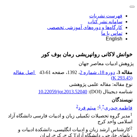
فهرست نشریات
سامانه نشر کتاب
کارگاه‌ها و دوره‌های آموزشی تخصصی
تماس با ما
English
خوانش لاکانی روانپریشی رمان بوف کور
پژوهش ادبیات معاصر جهان
مقاله 3
،
دوره 18، شماره 2
، 1392
، صفحه
43-61
اصل مقاله
)
293.45 K
(
نوع مقاله: مقاله علمی پژوهشی
شناسه دیجیتال (DOI):
10.22059/jor.2013.52040
نویسندگان
2
1
*
فاطمه حیدری
؛
میثم فرد
1
مدیر گروه تحصیلات تکمیلی زبان و ادبیات فارسی دانشگاه آزاد
اسلامی واحد کرج
2
کارشناس ارشد زبان و ادبیات انگلیسی، دانشکدة ادبیات و
زبانهای خارجی، دانشگاه آزادT کرج، کرج، ایران