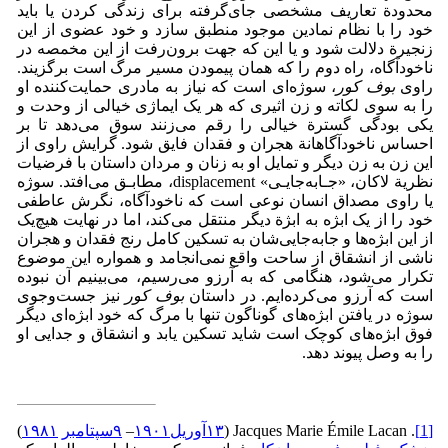
محدودة تعاریف مشخصی جای‌گرفته برای زندگی کردن یا باید
خود را با نظام نمادین موجود منطبق سازد و خود عضوی از این
زنجیرة دلالت شود و یا این که جهت برون‌رفت از این مخمصه در
ناخودآگاه، راه دوم را که همان پیمودن مسیر مرگ است برگزیند.
راوی
بوف کور
، سوژه‌ای است که نیاز به مادری حمایت‌کننده او
را به سوی لکاته و زن اثیری که هر یک ایماژی خیالی از وحدت و
یکی بودگی گسترة خیالی را رقم می‌زنند سوق می‌دهد تا بر
احساس ناخودآگاهانة هجران و فقدان فایق شود. گرایش راوی از
این زن به زن دیگر و تمایل او به زنان و مردان داستان با فرضیات
نظریة لاکان، «جـابه‌جایـی» displacement، مطابـق می‌افتد. سوژه
یا راوی مصداق انسان نوعی است که ناخودآگاه، نگرش عاطفی
خود را از یک ابژه به ابژة دیگر منتقل می‌کند، اما در نهایت هیچ‌یک
از این ابژه‌ها و جابه‌جایی‌شان به تسکین کامل رنج فقدان و هجران
ناشی از انشقاق از ساحت واقع نمی‌انجامد و همواره این موضوع
تکرار می‌شود، هنگامی که به آرزو می‌رسیم، می‌بینیم آن نبوده
است که آرزو می‌کرده‌ایم. در داستان
بوف کور
نیز جست‌و‌جوی
سوژه در یافتن ابژه‌های گوناگون تنها با مرگ که خود ابژه‌ای دیگر
فوق ابژه‌های کوچک است شاید تسکین یابد و انشقاق و جدایی او
را به وصل پیوند دهد.
[1]
. Jacques Marie Émile Lacan (
۱۳‌آوریل
۱۹۰۱
‌–
۹‌سپتامبر
۱۹۸۱
)