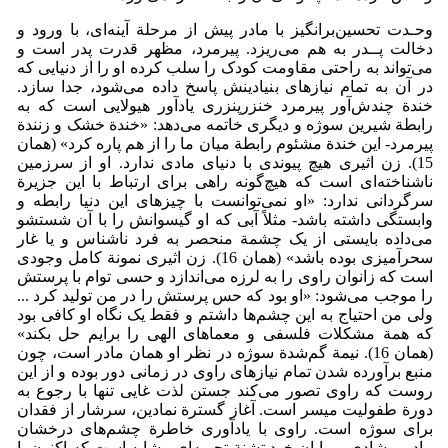
وحـدت تحسین‌برانگیز با مادر پیش از مرحلة آینه‌ای، با ورود و
دخالت پــدر به هم می‌ریزد. پیرمرد، مظهر قدرت پدر است و
می‌تواند به راحتی مقاومت کودک را سلب کرده او را از دنیایی که
در آن به تمام نیازهای بنیادینش پاسخ داده می‌شود، جدا سازد.
خندة چندش‌آور پیرمرد خنزرپنزری یادآور هیولایی است که به
رابطة شیرین سوژه و دیگری خاتمه می‌دهد: «خندة خشک و زنندة
پیرمرد- این خندة مشئوم رابطة میان ما را از هم پاره کرد» (همان
15). زن اثیری هیچ پیوندی با دنیای مادی ندارد. او از سرزمین
ناشناخته‌ای است که هیچ‌گونه راهی برای ارتباط با این جزیرة
سرگردانی ندارد: «او نمی‌توانست با چیزهای این دنیا رابطه و
وابستگی داشته باشد- مثلاً آبی که او گیسوانش را با آن شستشو
می‌داده بایستی از یک چشمة منحصر به فرد ناشناس و یا غار
سحرآمیزی بوده باشد» (همان 16). زن اثیری نمونة کامل وجودی
است که زانوان راوی را به لرزه می‌اندازد و حسی توام با پرستش
را موجب می‌شود: «او بود که حس پرستش را در من تولید کرد ...
ولی من احتیاج به این چشم‌ها داشتم و فقط یک نگاه او کافی بود
که همة مشکلات فلسفی و معماهای الهی را برایم حل بکند»
(همان 16). نیمة گم‌شدة سوژه در نظر او همان مادر است، چون
منبع برآورده شدن تمام نیازهای راوی در زمانی دور بوده و از این
روست که راوی تصور می‌کند جستن لذت غایی تنها با رجوع به
دورة طفولیت میسر است. آغاز گسترة نمادین، سرشار از فقدان
برای سوژه است. راوی با یادآوری خاطرة چشم‌های درخشان
مادر و شادی بی‌پایان خود تشنة تجربه‌ای مشابه است که اکنون با