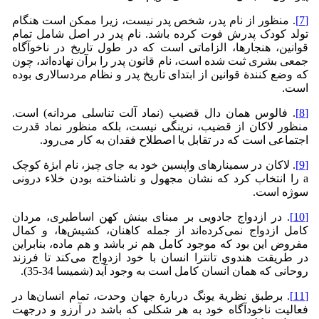
[7]
. منظور از نام پدر، شخص پدر نیست، زیرا ممکن است هنگام
تولد کودک پدرش فوت کرده باشد. نام پدر در اصل شامل تمام
قوانین، هنجارها، الزاماتی است که در طول تاریخ در ناخوآگاه
جمعی بشری ثبت شده است، نام قانون پدر را برآن نهاده‌اند، چون
که وضع کنندة قوانین از ابتدای تاریخ پدر و نظام مردسالاری بوده
است.
[8]
. فالوس همان دال قضیب (نماد آلت تناسلی مردانه) است.
منظور لاکان از قضیب، نرینگی نیست، بلکه منظور نماد قدرت
اجتماعی است که در تقابل با اصطلاح فقدان به کار می‌رود.
[9]
. لاکان در سمینارهای واپسین خود به جای چیز، نام ابژة کوچک
a را انتخاب کرد که نشان مجهول و ناشناخته بودن خلاء درونی
سوژه است.
[10]
. در ازدواج جادویی بر مبنای بینش کهن اساطیری، مردان
کامل ازدواج نمی‌کرده‌اند از جمله کاهنان، کشیش‌ها، و کمال
مفروض این بود که موجود کامل هم نر باشد و هم ماده، بنابراین
در طریقت هندوی تانترا انسان با خود ازدواج می‌کند تا فرزند
روحانی که همان انسان کامل است به وجود آید (شمیسا 34-35).
[11]
. برطبق نظریة یونگ دربارة جهان وحدت، تمام انسان‌ها در
فعالیت ناخودآگاه خود به هر شکلی که باشد در آرزو و درجهت