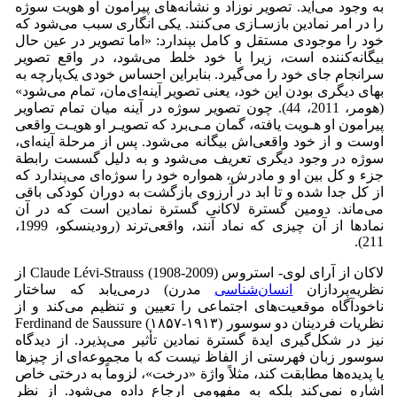
به وجود می‌آید. تصویر نوزاد و نشانه‌های پیرامون او هویت سوژه
را در امر نمادین بازسـازی می‌کنند. یکی انگاری سبب می‌شود که
خود را موجودی مستقل و کامل بپندارد: «اما تصویر در عین حال
بیگانه‌کننده است، زیرا با خود خلط می‌شود، در واقع تصویر
سرانجام جای خود را می‌گیرد. بنابراین احساس خودی یک‌پارچه به
بهای دیگری بودن این خود، یعنی تصویر آینه‌ای‌مان، تمام می‌شود»
(هومر، 2011، 44). چون تصویر سوژه در آینه میان تمام تصاویر
پیرامون او هـویت یافته، گمان مـی‌برد که تصویـر او هویـت واقعی
اوست و از خود واقعی‌اش بیگانه می‌شود. پس از مرحلة آینه‌ای،
سوژه در وجود دیگری تعریف می‌شود و به دلیل گسست رابطة
جزء و کل بین او و مادرش، همواره خود را سوژه‌ای می‌پندارد که
از کل جدا شده و تا ابد در آرزوی بازگشت به دوران کودکی باقی
می‌ماند. دومین گسترة لاکانی گسترة نمادین است که در آن
نمادها از آن چیزی که نماد آنند، واقعی‌ترند (رودینسکو، 1999،
211).
لاکان از آرای لوی- استروس Claude Lévi-Strauss (1908-2009) از
نظریه‌‌پردازان
انسان‌شناسی
مدرن) در‌می‌یابد که ساختار
ناخودآگاه موقعیت‌های اجتماعی را تعیین و تنظیم می‌کند و از
نظریات فردینان دو سوسور Ferdinand de Saussure (۱۸۵۷-۱۹۱۳)
نیز در شکل‌گیری ایدة گسترة نمادین تأثیر می‌پذیرد. از دیدگاه
سوسور زبان فهرستی از الفاظ نیست که با مجموعه‌ای از چیزها
یا پدیده‌ها مطابقت کند، مثلاً واژة «درخت»، لزوماً به درختی خاص
اشاره نمی‌کند بلکه به مفهومی ارجاع داده می‌شود. از نظر