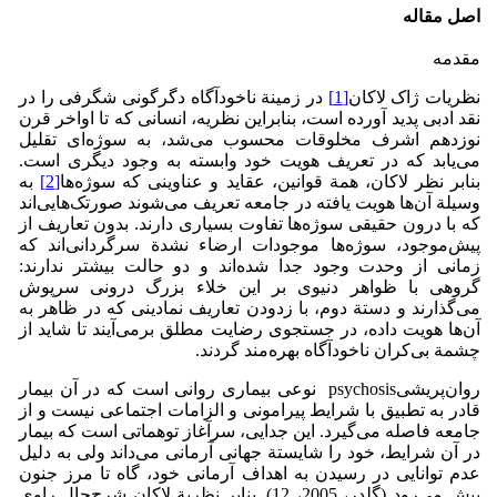
اصل مقاله
مقدمه
نظریات ژاک لاکان
[1]
در زمینة ناخودآگاه دگرگونی شگرفی را در
نقد ادبی پدید آورده است، بنابراین نظریه، انسانی که تا اواخر قرن
نوزدهم اشرف مخلوقات محسوب می‌شد، به سوژه‌ای تقلیل
می‌یابد که در تعریف هویت خود وابسته به وجود دیگری است.
بنابر نظر لاکان، همة قوانین، عقاید و عناوینی که سوژه‌ها
[2]
به
وسیلة آن‌ها هویت یافته در جامعه تعریف می‌شوند صورتک‌هایی‌اند
که با درون حقیقی سوژه‌ها تفاوت بسیاری دارند. بدون تعاریف از
پیش‌موجود، سوژه‌ها موجودات ارضاء نشدة سرگردانی‌اند که
زمانی از وحدت وجود جدا شده‌اند و دو حالت بیشتر ندارند:
گروهی با ظواهر دنیوی بر این خلاء بزرگ درونی سرپوش
می‌گذارند و دستة دوم، با زدودن تعاریف نمادینی که در ظاهر به
آن‌ها هویت داده، در جستجوی رضایت مطلق برمی‌آیند تا شاید از
چشمة بی‌کران ناخودآگاه بهره‌مند گردند.
روان‌پریشیpsychosis نوعی بیماری روانی است که در آن بیمار
قادر به تطبیق با شرایط پیرامونی و الزامات اجتماعی نیست و از
جامعه فاصله می‌گیرد. این جدایی، سرآغاز توهماتی است که بیمار
در آن شرایط، خود را شایستة جهانی آرمانی می‌داند ولی به دلیل
عدم توانایی در رسیدن به اهداف آرمانی خود، گاه تا مرز جنون
پیش می‌رود (گلدر، 2005، 12). بنابر نظریة لاکان شرح‌حال راوی