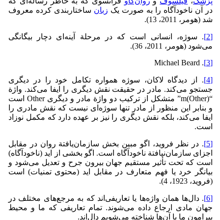
پزشک
،
فیلسوف
و
روان‌کاو
فرانسوی که به خاطر رساله‌‌ای که
در آن ناخودآگاه را به صورت یک
زبان
ساختاربندی کرده معروف
شد (هومر، 2011، 13).
[2]
. سوژه، انسانی است که در مرحلة آینه‌ای دچار بیگانگی
می‌شود (هومر، 2011، 36).
. Michael Beard
[3]
[4]
. از دیدگاه لاکان، سوژه همواره تکامل خود را در دیگری
جستجو می‌کند. مادر در حقیقت نقش دیگری را ایفا می‌کند. واژة
“m(Other)” متشکل از ترکیب دو واژة مادر و دیگری Other است
و بنابر این منظور از مادر تنها سوژه‌ای نیست که نقش مادری را
ایفا می‌کند، بلکه نقش دیگری را نیز بر عهده دارد که مکمل نوزاد
است.
[5]
. در نظر فروید، اگو مبین بخش سازمان‌یافتة روان در مقابل
اجزای سازمان‌نیافتة ناخودآگاه است. اگو بخشی از اید (ناخودآگاه)
است که تحت تأثیر مستقیم جهان بیرون جرح و تعدیل می‌شود و
بیانگر خرد یا فهم متعارف در مقابل اید (محتوی تمنیات) است
(فروید، 1923، 4).
[6]
. دال‌ها همان واژه‌ها یا تعاریفی‌اند که به مرجع‌های مختلف در
جهان مادی ارجاع داده می‌شوند. تمام تعاریفی که ما و محیط
پیرامون ما با آن‌ها شناخته می‌شویم دال‌اند.