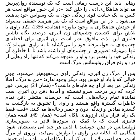
رهایی یابد. این درست زمانی است که یک نویسندة روان‌پریش
می‌تواند شاهکاری ادبی را خلق کند: «در این جـور مواقع است هر
کـس به یک عـادت قوی زندگی خود، به یک وسواس خود پناهنده
می‌شود ... در این مواقع است که یک نفر هنرمند حقیقی می‌تواند
از خودش شاهکاری به وجود بیاورد» (هدایت، 1356، 22). راوی با
تلاش برای کشیدن چشم‌های زن اثیری، در‌صدد نگاه داشتن
فانتزی این لذت مافوق بشر است. زن اثیری برای لحظه‌ای
چشم‌های به خواب‌رفتة خود را می‌گشاید تا به راوی بفهماند که
تنها می‌تواند تصویری از چشم‌های او داشته باشد تا با خاطرة آن
زندگی خود را به‌سر برد و او را متوجه می‌کند که تنها راه رهایی از
درد و رنج فراق ژوئیسانس مرگ است.
پس از مرگ زن اثیری، زندگی راوی بی‌مفهوم‌تر می‌شود، چون
خیالی که با یاد او خوش بود، دیگر وجود ندارد: «من به درک، اصلاً
زندگی من بعد از او چه فایده‌ای داشت؟» (همان 24). پیرمرد قوز
کرده که زیر درخت سرو نشسته و آمادة دفن زن اثیری است
نمایندة تمام رجاله‌هایی است که حریصانه منتظر دفن تمام
خاطرات گسترة واقع هستند و راوی را تشویق به بازگشت به
گسترة نمادین و زندگی دون و حقیر رجاله‌ها می‌کنند. «قصه فقط
یک راه فرار برای آرزوهای ناکام است» (همان 49). قصه همان
فانتزی است که با کمک آن سوژه‌ها قادر به تصویرسازی
ژوئیسانس در ذهن خویشند تا لذتی هر چند آنی نصیبشان شود.
هنگامی که لکاته سر راوی را نوازش می‌کند، آرزوی او مرگ
است چه لذتی بالاتر از آن که او را بلافاصله به یاد دوران خوش