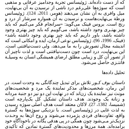
که از دست داده‌اند. ژوئیسانس تجربة وجدآمیز عرفانی و مذهبی
است که سوژه‌ها علی‌رغم درد ناشی از نرسیدن به آن بی‌نهایت،
میل وافری به آن نشان می‌دهند (هومر، 2011، 124). ژوئیسانس
ورطة بی‌نهایت‌هاست و نرسیدن به آن همواره سرشار از درد و
رنج است. بروس فینک می‌گوید: «سرانجام فکر می‌کنیم که باید
چیز بهتـری وجود داشته باشد، می‌گوییم که باید چیز بهتری وجود
داشته باشد، باور داریم که باید چیز بهتری وجود داشته باشد»
(فینک، 1996، 96). ژوئیسانس نوعی آرمان، ایده و امکانی است که
اندیشه مجال تصورش را به ما می‌دهد، ولی دست‌نیافتنی است.
این بی‌نهایت، درد است چون دست‌نیافتنی است و لذت ناچیز آن
از تصور آن کل و زیبایی مطلق ارضای همیشگی انسان به وسیلـة
فانتـزی حاصل می‌شود.
تحلیل داده‌ها
داستان بوف کـور
تلاش برای تبدیل چندگانگی به وحدت است. در
این رمان، شخصیت‌های مذکر نمایندة یک مرد و شخصیت‌های
مونث نیز نمایندة یک زن‌اند که در نهایت این دو نیز دو جنبة مردانه
و زنانة یک وجودند. هدف داستان تشکیل کل یک‌پارچه است
(شمیسا، 1382، 27). لاکان معتقد است هدف اصلی سوژه رسیدن
به لذت غایی در ژوئیسانس است. با نزدیکی سوژه‌ها به گسترة
واقع، تفاوت‌های فردی پژمرده می‌شوند و روح آن‌ها به وحـدت
نزدیک‌تر مـی‌شود چون همگی در پی هدفی یگانه در ناخودآگاه خود
برآمده‌اند. همة مرزها و محدودیت‌های گسترة نمادین که تأکیدی