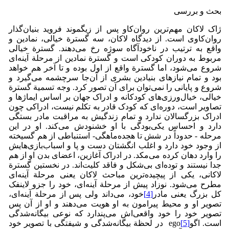
بحث و بررسی
ژاک لاکان مهم‌ترین روان‌کاو پس از زیگموند فروید بنیان‌گذار
روان‌کاوی است. از دیدگاه لاکان، سه گسترة خیالی، نمادین و
واقع به ترتیب در ناخودآگاه سوژه رخ می‌دهند. گسترة خیالی
مربوط به دوران کودکی است و گسترة نمادین از مرحلة آینه‌ای
شروع می‌شود، اما گسترة واقع از اول بوده و تا آخر هم خواهد
بود و تمام نیازهای بنیادین بشری از آن‌جا سرچشمه می‌گیرد و
شروع و پایانی را نمی‌توان برای آن تصور کرد. وجه تسمیة گسترة
خیالی، خیال‌ورزی‌های کودکانه و ادراک جهان بر اساس ایماژها و
تصاویر است، دوره‌ای که کودک قادر به تکلم نیست، ادراکی چون
ادراک بزرگسالان ندارد و تمام زندگیش به مراقبت مادر بستگی
دارد و احساس یکی‌بودگی با او خشنودش می‌کند. او در این
مرحله - حدوداً در شش تا هجده‌ماهگی- استنباطی از هم گسیخته
از وجود خود دارد و اغلب انگشتان دست و پا و اسباب‌بازی‌هایش
را وارد دهان کرده می‌مکد. در ادراک آغازین، اعضای بدن او از هم
جدا نیستند و توده‌ای بی‌شکل و فاقد کلیت‌اند. در نخستین گسترة
لاکانی، یکی از پیچیده‌ترین مباحث لاکان یعنی مرحلة آینه‌ای
مطرح می‌شود. نوزاد پیش از مرحلة آینه‌ای، خود را جزو لاینفک
کل بزرگ یعنی مادر
[4]
خود، می‌داند ولی پس از مرحلة آینه‌ای،
تصویر او و محیط پیرامون به او هویت می‌دهند و او از آن پس
تصویر خود را خود واقعی‌اش می‌پندارد که نوعی بیگانه‌شدگی
است. اگو
[5]
ego در لحظة بیگانه‌شدگی و شیفتگی با تصویر خود