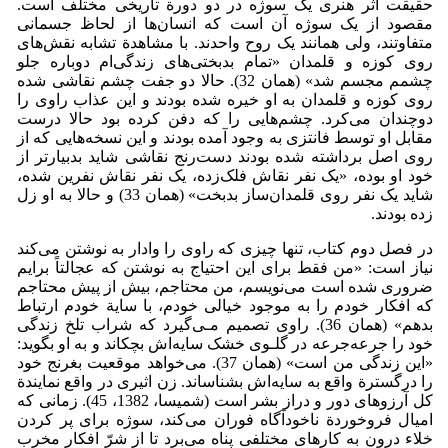
حقیقت اثر هنری یک سوژه در دو دورة تاریخی مختلف است.
مقصود از یک سوژه آن است که انسان‌ها از لحاظ جسمانی
متفاوتند، ولی همانند یک روح واحدند. با مشاهدة تشابه نقش‌های
روی کوزه و قلمدان «تمام بدبختی‌های زندگی‌ام دوباره جلو
چشمم مجسم شد» (همان 32). حالا دو جفت چشم نقاشی شده
روی کوزه و قلمدان به او خیره شده بودند و این عذاب راوی را
دو‌چندان می‌کرد. چشم‌هایی را که دفن کرده بود حالا درست
مقابل او توسط فانتزی به وجود آمده بودند و این نسخه‌هایی که از
روی اصل برداشته شده بودند دست‌رنج نقاشی شاید بدبیارتر از
خود او بوده، «یک نفر نقاش فلک‌زده، یک نفر نقاش نفرین شده،
شاید یک نفر روی قلمدان‌ساز بدبخت» (همان 33) و حالا به او زل
زده بودند.
در فصل دوم کتاب، تنها چیزی که راوی را وادار به نوشتن می‌کند
نیاز است: «من فقط برای این احتیاج به نوشتن که عجالتاً برایم
ضروری شده است می‌نویسم، من محتاجم، بیش از پیش محتاجم
که افکار خودم را به موجود خیالی خودم، با سایة خودم ارتباط
بدهم» (همان 36). راوی تصمیم مـی‌گیرد که شراب تلخ زندگی
خود را جرعه‌جرعه در گلـوی خشک سایه‌اش بچکاند و به او بگوید:
«این زندگی من است» (همان 37). می‌خواهد موقعیت بغرنج خود
را درگسترة واقع به سایه‌اش بشناساند. زن اثیری در واقع نمایندة
کل آرزوهای دور و دراز بشر است (شمیسا، 1382، 45). زمانی که
امیال فروخوردة ناخودآگاه فوران می‌کند، سوژه برای پر کردن
خلاء درون به کارهای مختلفی پناه می‌برد تا از شرّ افکار مخرب