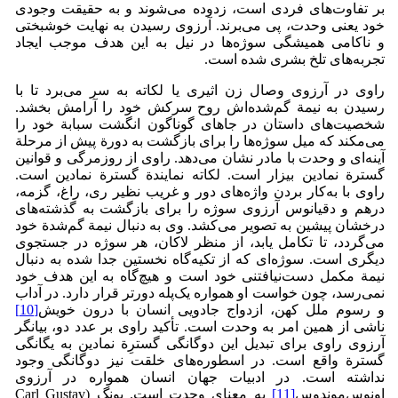
بر تفاوت‌های فردی است، زدوده می‌شوند و به حقیقت وجودی
خود یعنی وحدت، پی می‌برند. آرزوی رسیدن به نهایت خوشبختی
و ناکامی همیشگی سوژه‌ها در نیل به این هدف موجب ایجاد
تجربه‌های تلخ بشری شده است.
راوی در آرزوی وصال زن اثیری یا لکاته به سر می‌برد تا با
رسیدن به نیمة گم‌شده‌اش روح سرکش خود را آرامش بخشد.
شخصیت‌های داستان در جاهای گوناگون انگشت سبابة خود را
می‌مکند که میل سوژه‌ها را برای بازگشت به دورة پیش از مرحلة
آینه‌ای و وحدت با مادر نشان می‌دهد. راوی از روزمرگی و قوانین
گسترة نمادین بیزار است. لکاته نمایندة گسترة نمادین است.
راوی با به‌کار بردن واژه‌های دور و غریب نظیر ری، راغ، گزمه،
درهم و دقیانوس آرزوی سوژه را برای بازگشت به گذشته‌های
درخشان پیشین به تصویر می‌کشد. وی به دنبال نیمة گم‌شدة خود
می‌گردد، تا تکامل یابد، از منظر لاکان، هر سوژه در جستجوی
دیگری است. سوژه‌ای که از تکیه‌گاه نخستین جدا شده به دنبال
نیمة مکمل دست‌نیافتنی خود است و هیچ‌گاه به این هدف خود
نمی‌رسد، چون خواست او همواره یک‌پله دورتر قرار دارد. در آداب
و رسوم ملل کهن، ازدواج جادویی انسان با درون خویش
[10]
ناشی از همین امر به وحدت است. تأکید راوی بر عدد دو، بیانگر
آرزوی راوی برای تبدیل این دوگانگی گسترِة نمادین به یگانگی
گسترة واقع است. در اسطوره‌های خلقت نیز دوگانگی وجود
نداشته است. در ادبیات جهان انسان همواره در آرزوی
اونوس‌موندوس
[11]
به معنای وحدت است. یونگ (Carl Gustav