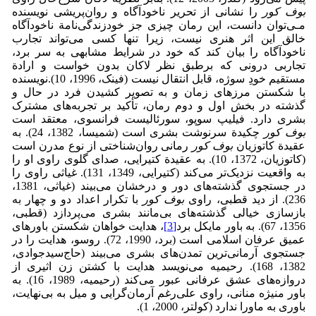
بوف کور
را نشانی از تحریر ناخودآگاه و روان‌پریشی نویسنده
مـی‌توان دانست، این رمان چیزی جز خود‌زندگی‌نامة ناخودآگاه
خالق این اثر هنری نیست، زیرا تنها کسی می‌تواند تجارب
ناخودآگاه را بیان کند که خود در شرایط مشابهی به سر برد،
تجاربی درونی که برطبق نظر لاکان بدون خواست و ارادة
مستقیم خودِ سوژه، قابل انتقال نیست (فینک، 1996، 10).نویسنده
با شکستن مرزهای زمان و به تصویر کشیدن فرد در حال و
گذشته در بخش اول و دوم رمان، تأکید بر تجربه‌های مشترک
بشری دارد. فیلیپ سوپو، سورئالیست فرانسوی، معتقد است
بوف کور
چکیدة سرنوشت بشری است (شمیسا، 1382، 24). به
عقیدة کاتوزیان
بوف کور
رمانی روان‌شناختی از نوع مدرن است
(کاتوزیان، 1372، 10). به عقیدة کتیرایی، صدای گلوی راوی او را
به واقعیت نزدیک‌تر می‌کند (کتیرایی، 1349، 131). غیاثی راوی را
در جستجوی گذشته‌های دور و درخشان می‌بیند (غیاثی، 1381،
236). از دید قطبی، راوی
بوف کور
با تکرار اعداد دو و چهار به
بازسازی خیالی گذشته‌های بی‌مانند بشری می‌پردازد (قطبی،
1356، 67). به باور مایکل برد
[3]
، هدایت خواهان شکستن باورهای
عمیق عرفان اسلامی است (برد، 1990، 72). روسو، هدایت را در
جستجوی آرمانی‌ترین تمدن‌های بشری می‌بیند (حاج‌سیدجوادی،
1382، 168). رحیمیه می‌نویسد هدایت با کشتن زن اثیری از
دروازه‌های عشق عرفانی عبور می‌کند (رحیمیه، 1989، 16). به
باور منیژه منانی، راوی علی‌رغم آرمان‌گرایی و میل به بی‌نهایت،
باوری به ماورا ندارد (کولتر، 2000، 1).