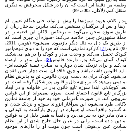
وظیفة من دقیقاً این است که آن را در شکل منحرفش به دیگری
منتقل کنم. (لاکان، 2002، 89)
مدار کلام، هویت سوژه‌ها را پیش از تولد، حتی هنگام تعیین نام
آن‌ها و پس از مرگشان مشخص می‌کند، بنابرین ساختار زبان از
طریق سوژه سخن می‌گوید نه برعکس. لاکان این قضیه را در
جملة مشهورش چنین خلاصه می‌کند: «سوژه آن چیزی است که
از طریق یک دال به دال دیگر بازنموده می‌شود» (هومر، 2011،
90). نام پدر
[7]
کارکرد نمادینی است که خود را به دنیای تـوهم‌آمیز
کـودک تحمیل می‌کند و وحدت مادر و کودک را در هم می‌شکند.
کودک گمان می‌کند پدر- دارندة فالوس
[8]
- میل مادر را ارضاء
می‌کند و برای نزدیک شدن دوباره به مـادر- نیمـة گم‌شده‌اش-
بـاید فالوس داشته باشد و چون فاقد آن است دچار حس فقدان
می‌شود. کودک برای به دست آوردن فالوس، تن به پذیرش نظام
نمادینی می‌دهد که بر پایة دال و قانون پدر شکل گرفته است. در
بعد کوچک‌تر، ابتدا سوژه تابع قانون پدر در خانواده و در ابعاد
بزرگ‌تر تابع قانون اجتماع است. سوژه نمی‌تواند از این قوانین
سرپیچی کند، در صورت نافرمانی خود به خود از جامعة نمادین
لاکانی طرد می‌شود، این سرآغاز انزوای سوژه و نزدیک شدن او
به گسترة واقع است. او همواره در آرزوی بازگشت به کودکی و
دامان مادر خود به سر می‌برد و دقیقاً به همین دلیل تن به قوانین
نمادین داده است، ولـی در عیـن حال خارج شدن از این نظام
نمـادین عین بی‌هویتی است چون هویت او را دال‌های موجود