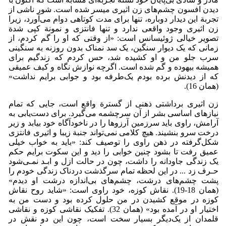
دیدن افسون چشم‌های زن اثیری میسر شده است. شور ناشی از
تجربة این دیدار دوباره، تنها برای مدت کوتاهی دوام می‌آورد، زیرا
زن اثیری وجود واقعی ندارد و تنها فانتزی و نمونة کپی شدة
تصویر خیالی ژوئیسانس است: «از وقتی که او را گم کردم، از
زمانی که یک دیوار سنگین، یک سد نمناک بدون روزنه به سنگینی
سرب جلو من و او کشیده شد، حس کردم که زندگیم برای
همیشه بیهوده و گم شده است. اگرچه نوازش نگاه و کیف عمیقی
که از دیدنش برده بودم یک‌طرفه بود و جوابی برایم نداشت»
(همان 16).
زن اثیری برداشتی ذهنی از گسترة واقع است، جایی که تمام
نیازهای اساسی بشر از آن سرچشمه می‌گیرد. برای دست‌یابی به
آرامش، راوی باید سرزمین آرزوها را در ناخودآگاه خود بیابد و زیر
درخت سرو بنشیند. هیچ کلامی نمی‌تواند جنبة زیبا و اثیری فانتزی
شکل‌گرفته در ذهن راوی را توصیف کند: «باید به خواب خیلی
عمیق رفت تا بشود چنین خوابی را دید و این سکوت برایم حکم
یک زندگی جاودانه را داشت، چون در حالت ازل و ابـد نمـی‌شود
حـرف زد ... در این لحظه تمام سرگذشت دردناک زندگی خودم را
پشت چشم‌های درشت، چشم‌های بی‌اندازه درشت او دیدم»
(همان 18-19). نقاش کوزه، خود راوی است: «شاید روح نقاش
کوزه در موقع کشیدن در من حلول کرده بود و دست من به
اختیار او در آمده بود» (همان 32). تفکیک نقاشی کوزه و نقاشی
قلمدان از یک‌دیگر بسیار سخت است، چون این دو نقش در