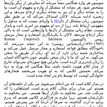
سوسور هر واژه هنگامی معنا می‌یابد که تمایزش از دیگر واژه‌ها
مشخص شود. هر نشانه که متشکل از واژه و مفهوم آن است ما
را به نشانة دیگر و آن نیز به نشانة دیگری ارجاع می‌دهد و این
زنجیره ادامه می‌یابد. لاکان استدلال می‌کند که بر طبق نظر
سوسور، زبان متشکل از دال
[6]
یا واژه‌ای نیست که به مدلول یا
مفهومی ارتباط یابد، زیرا از دید او مفهوم نیز امری ثابت و پایدار
نیست. نظام زبانی متشکل از دال‌ها یا واژه‌هایی است که به دالی
دیگر ارجاع می‌دهد. لاکان با یکی‌انگاری استعاره و مجاز مرسل
رومن یاکوبسون Roman Osipovich Jakobson
(۱۸۹۶-۱۹۸۲زبان‌شناس روسی) به این نتیجه می‌رسد که
ناخودآگاه مطابق قواعد استعاره و مجاز مرسل عمل می‌کند و
ساختاری شبیه زبان دارد. از دید او، زبان از طریق ما سخن
می‌گوید، نه این که ما با زبان سخن بگوییم. چون ناخودآگاه انسان
را زبان پایه‌ریزی کرده است، بنابراین هیچ سوژه‌ای نمی‌تواند خارج
از مدار کلام هویت داشته باشد، مثلاً هنگامی که نوزاد به دنیا
می‌آید، نخستین کلامی که به او هویت می‌بخشد هنجارهای
خانوادگی اوست که توسط نام پدر ایجاد شده است:
در مدار کلام است که من ادغام می‌شوم. من یکی از حلقه‌های آن
هستم. این مدار، برای مثال، کلام پدرم است. اشتباهاتی را که
مرتکب شد، من محکوم به تکرار آن‌ها هستم... من محکوم به
تکرارشان هستم، زیرا ملزم به فراگیری کلامی هستم که پدرم
برایم به ارث گذاشته، نه صرفاً از آن‌جا که من پسرش هستم،
بلکه به این سبب که فرد نمی‌تواند زنجیرة کلام را متوقف کند و