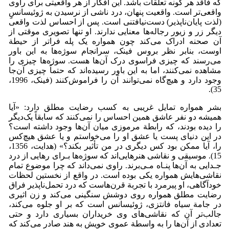
که فاقد هر گونه تعلقات باشد. این افکار از هر واقعیتی برای راوی
واقعی‌تر است. واقعیت پنهان، درد ناشی از نرسیدن به ژوئیسانسِِِ
(لذت پایان‌ناپذیر) دست‌نیافتنی است. پس از احساس لذت واقعی
دیگر زر و زیور رجاله‌ها معنایی ندارند. او تنها تصویری موقتی از
آن صحنه ادراک می‌کند چون همواره یک پله فراتر از حیطة
اوست، بنابر نظر بروس فینک، سرانجام سوژه‌ها به این باور
می‌رسند که چیزی فراسوی درک آن‌ها هست. سوژه‌ها چیزی را
مشاهده نمی‌کنند، اما به این باور رسیده‌اند که حتماً چیزی آن‌جا
وجود دارد و هیچ‌گاه نمی‌توانند آن را فراموش‌کنند (فینک، 1996،
35).
بشر همواره تمایل غریبی به کسب رضایت مطلق دارد: «آیا
همیشه دو نفر عاشق همین احساس را نمی‌کنند که سابقاً یک‌دیگر
را دیده بودند، که رابطة مرموزی میان آن‌ها وجود داشته است؟
در این دنیای پست یا عشق او را می‌خواستم و یا عشق هیچ‌کس
را، آیا ممکن بود کس دیگری در من تأثیر بکند؟» (هدایت، 1356،
15). موسیقی و نقاشی هنرهایی‌اند که سوژه‌ها بـرای رهایی از درد
جـدایی به آن‌ها پنـاه مـی‌برند. راوی نمی‌داند که چرا موضوع تمام
نقاشی‌هایش همواره یکی بوده است. در واقع از نخستین لحظات
خودآگاهی، او پیرمرد با تجربة قرن‌هاست که درد تحمل‌ناپذیر فراق
رضایت مطلق همواره روی دوشش سنگینی می‌کند و زن اثیری
در جامة سیاه فانتزی، ژوئیسانس است که بر او جلوه می‌کند،
جالب‌تر آن که نقاشی‌های وی خریداران بسیاری دارد و حتی
تعدادی از آن‌ها را به واسطة عموی خویش به هند صادر می‌کند که