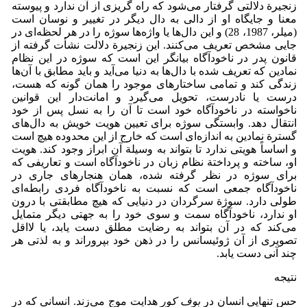
زنجیرة دلالتی گرفتار می‌شود که راه گریزی از آن ندارد و پیوسته
معنا و جایگاه او از دالی به دال دیگر در تغییر و نوسان است
(میلر، 1987، 28) و این دال‌ها یا واژه‌ها سوژه را در هر لحظه‌ای در
جایی مشخص تعریف می‌کنند. این زنجیرة دلالت نشأت گرفته از
قانون پدر در ناخودآگاه بیانگر این است که سوژه در این نظام
نمادین که تعریف شده با دال‌ها به دنیا می‌آید و باید مطابق با آن‌ها
زندگی کند و تمامی ساختارهای موجود را همان گونه که هست،
درست یا نادرست، تحویل می‌گیرد و امانت‌دار این قوانین
ناخواسته در ناخودآگاه خود است تا آن را به نسل پس از خود
انتقال دهد. وابستگی سوژه برای تعیین هویت خویش به دال‌های
گسترة نمادین به اندازه‌ای است که خارج از این محدوده هیچ است
و اساساً هویتی ندارد تا بتواند به وسیلة آن ابراز وجود کند. هویت
او، ساخته و پرداختة نظام زبان در ناخودآگاه است و تعاریفی که
برای سوژه در نظر گرفته شده، همان هنجارهای جاری در
ناخودآگاه جمعی است که نسبت به ناخودآگاه فردی رابطه‌ای
طولی دارد. سوژة سرگردان در دنیایی که هیچ مطابقتی با درون
او ندارد، ناخودآگاه سمت و سوی خود را به جهتی دیگر متمایل
می‌کند که در آن بتواند به رضایت مطلق دست یابد، یا لااقل
تصویری از آن ژوئیسانس را در ذهن خود بپروراند و به لذتی هر
چند آنی دست یابد.
نتیجه
حس تنهایی انسان در
بوف کور
هدایت موج می‌زند. انسانی که در