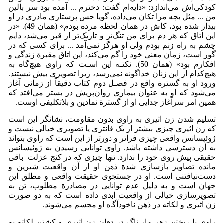
کودکی‌اش می‌اندازد: «دایه‌ام گفت: دخترم ... آمده بود سر بالین
من ... مثل بچه مرا تکان می‌داده، گویا حس پرستاری مادری در او
بیدار شده بود، کاش در همان لحظه مرده بودم» (همان 49). «در
این اتاق که هر دم برای من تنگ‌تر و تاریک‌تر از قبر می‌شد، دایم
چشم به راه زنم بودم ولی او هرگز نمی‌آمد ... برای کسی که در
گور است، زمان معنی خود را گم می‌کند، این اتاق مقبرة زندگی و
افکارم بود» (همان 50). نکتـه این اسـت که راوی هیچ‌گاه به
هیچ‌کدام از این زنان خداگونه نمی‌رسد، زیرا تصویری بیش نیستند.
ورود او به گسترة واقع در فصـل دوم کتاب دقیقاً از زمانی آغاز
می‌شود که او به عنوان بیماری روان‌پریش در بستر می‌افتد که
همین امر سرآغاز جدایی او از گسترة نمادین و بلاتکلیفی اوست.
تسلیم شدن زن اثیری به راوی بدون مقاومت، نشانگر این است
که زن اثیری چیزی بیشتر از یک فانتزی یا تصویری خیالی نیست و
ژوئیسانس واقعی چیزی فراتر و دورتر از این است که راوی بتواند
به آن دسترسی داشته باشد. راوی توانایی رسیدن به ژوئیسانس
حقیقی پیش روی خود را ندارد. تنها چیزی که در کنج عزلت باقی
مانده تصاویر بازسازی شدة ذهن او از آن واقعیت شیرین و
دست‌نیافتنی است. او در جستجوی حقیقت واقعی و مطلق این
جهان است و به دلیل عدم توانایی در مصادرة مطلوب، تن به
تصویرسازی خیالی از واقعیت ابدی داده است که به دو صورت
زن اثیری و لکاته در ذهن ناخودآگاه او مجسم می‌شوند.
راوی با ریختن زهر مار ناگ در دهان زن اثیری و کشتن لکاته به