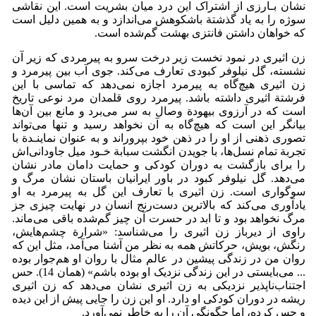
نشان بـارزی از اشتراک این درد میان بشریت است. این نقاشی
سوژه را به یاد گذشتة باشکوهش می‌اندازد و به همین دلیل است
که خواهان داشتن فانتزی بهشت گم‌شده است.
زن اثیری در نمود نخست زیر درخت سرو به پیرمردی که زیر آن
نشسته، گل نیلوفر کبودی تعارف می‌کند. جوی آب بین پیرمرد و
زن اثیری هیچ‌گاه به پیرمرد اجازه نمی‌دهد که تماسی با این
فرشتة اثیری داشته باشد. پیرمرد روی قلمدان مرد نوعی تاریخ
است که در آرزوی بیهودة وصال به سر می‌برد و مانع بین آن‌ها
بیانگر این است که هیچ‌گاه به آن نخواهد رسید و تنها می‌تواند
تصوری ذهنی از او را در ذهن خود بپروراند و به عنوان نماینـدة با
تجربة تمام نسل‌ها، با جویدن انگشت سبابة خـود میل جاودانی‌اش
را برای بازگشت به دوران کودکی و حمایت دامان مادر نشان
می‌دهد. گل نیلوفر کبود در باور ایرانیان باستان نشان مرگ و
سوگواری است. زن اثیری با تعارف این گل به پیرمرد به او
یادآوری می‌کند که بالاترین دست‌رنج انسان در نهایت چیزی جز
مرگ نخواهد بود و تا ابد در حسرت آن چیز گم‌شده باقی می‌ماند.
راوی از دیرباز زن اثیری را می‌شناسد: «شرارة چشم‌هایش،
رنگش، بویش، حرکاتش همه به نظر من آشنا می‌آمد، مثل این که
روان من در زندگی پیشین در عالم مثال با روان او هم‌جوار بوده
... می‌بایستی در این زندگی نزدیک او بوده باشم» (همان 14). حس
اجتناب‌ناپذیر نزدیکی به زن اثیری نشان می‌دهد که زن اثیری
ریشه در دوران کودکی او دارد. او این زن را جایی پیش از این دیده
و حس کرده، اما چگونگی آن را به خاطر نمی‌آورد.