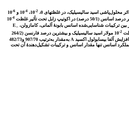
6-
4-
2-
ر محلول‌پاشی اسید سالیسیلیک، در غلظت­ها­ی 0،
10،
10 و
10
4-
 زابل تحت تأثیر غلظت
10
E
-
-
2-
10 مولار اسید سالیسیلیک و بیشترین درصد فارنسن (264/2
10 مولار سبب افزایش آلفا بیسابولول اکسید A به‌مقدار به‌ترتیب 907/70 و482/73
عملکرد اسانس تنها مقدار اسانس و ترکیبات تشکیل‌دهندۀ آن تحت