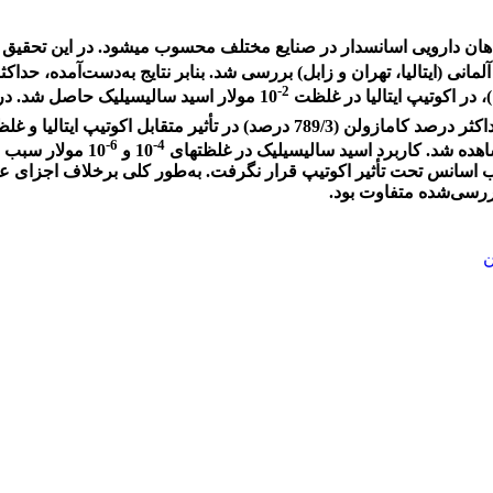
اهان دارویی اسانس­دار در صنایع مختلف محسوب می­شود. در این تحقیق اث
 و زابل) بررسی شد. بنابر نتایج به‌دست‌آمده، حداکثر درصد اسانس (50/1 درصد) در اکوتیپ
2-
10 مولار اسید سالیسیلیک حاصل شد. در بین ترکیبات شناسایی‌شده اسانس بابونۀ آلمانی، کامازولن،
6-
4-
10 و
کیب اسانس تحت تأثیر اکوتیپ قرار نگرفت. به‌طور کلی برخلاف اجزای 
بررسی‌شده متفاوت بود.
ن