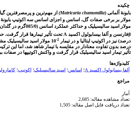
چکیده
بابونۀ آلمانی (
Matricaria chamomilla)
از مهم‌ترین و پر­مصرف­ترین گی
مولار بر برخی صفات گل، اسانس و اجزای اسانس سه اکوتیپ بابونۀ آلمانی (ایتالیا، تهران
مولار اسید سالیسیلیک و حداکثر عملکرد اسانس (085/0گرم در گلدان)، در اکوتیپ ایتالیا در غلظت
βفارنسن و آلفا بیسابولول اکسید A تحت تأثیر تیمار­ها قرار گرفت. حداکثر درصد کامازولن (789/3 درصد) در تأثیر متقابل اکوتیپ ایتالیا و غلظت
2-
درصد) نیز در اکوتیپ ایتالیا و در تیمار
10 مولار اسید سالیسیلیک مشاهده شد. کاربرد اسید سالیسیلیک در غلظت­های
درصد بدون تفاوت معنا­دار در مقایسه با تیمار شاهد شد، اما این تر
تأثیر تیمار اسید سالیسیلیک قرار گرفت و واکنش اکوتیپ­ها در صفات 
کلیدواژه‌ها
آلفا بیسابولول اکسید A
؛
اسانس
؛
اسید سالیسیلیک
؛
اکوتیپ
؛
کامازول
مراجع
آمار
تعداد مشاهده مقاله: 2,685
تعداد دریافت فایل اصل مقاله: 1,505