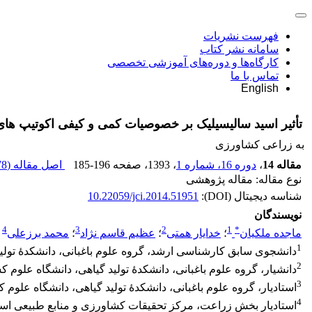
فهرست نشریات
سامانه نشر کتاب
کارگاه‌ها و دوره‌های آموزشی تخصصی
تماس با ما
English
تأثیر اسید سالیسیلیک بر خصوصیات کمی و کیفی اکوتیپ های ب
به زراعی کشاورزی
مقاله 14
،
دوره 16، شماره 1
، 1393
، صفحه
185-196
اصل مقاله (
 K
نوع مقاله: مقاله پژوهشی
شناسه دیجیتال (DOI):
10.22059/jci.2014.51951
نویسندگان
4
3
2
1
*
ماجده ملکیان
؛
خدایار همتی
؛
عظیم قاسم نژاد
؛
محمد برزعلی
1
دانشجوی سابق کارشناسی ارشد، گروه علوم باغبانی، دانشکدۀ تولید
2
دانشیار، گروه علوم باغبانی، دانشکدۀ تولید گیاهی، دانشگاه علوم 
3
استادیار، گروه علوم باغبانی، دانشکدۀ تولید گیاهی، دانشگاه علوم
4
استادیار بخش زراعت، مرکز تحقیقات کشاورزی و منابع طبیعی است