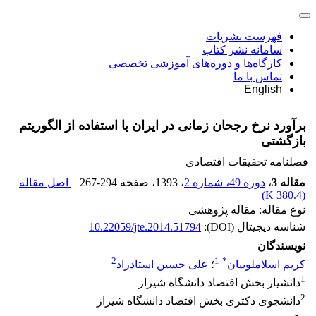
فهرست نشریات
سامانه نشر کتاب
کارگاه‌ها و دوره‌های آموزشی تخصصی
تماس با ما
English
برآورد نرخ رجحان زمانی در ایران با استفاده از الگوریتم
بازگشتی
فصلنامه تحقیقات اقتصادی
مقاله 3
،
دوره 49، شماره 2
، 1393
، صفحه
267-294
اصل مقاله
)
380.4 K
(
نوع مقاله: مقاله پژوهشی
شناسه دیجیتال (DOI):
10.22059/jte.2014.51794
نویسندگان
2
1
*
کریم اسلاملوییان
؛
علی حسین استادزاد
1
دانشیار بخش اقتصاد دانشگاه شیراز
2
دانشجوی دکتری بخش اقتصاد دانشگاه شیراز