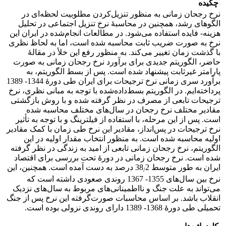
چکیده
نرخ رجحان زمانی به منظور تنزیل‌کردن مطلوبیت لحظه‌ای در
الگوهای رشد، همچنین در محاسبۀ نرخ تنزیل اجتماعی در تحلیل
هزینه- فایده استفاده می‌شود. در مطالعات انجام‌شده در ایران این
نرخ به صورت ضریب ثابت محاسبه شده است، اما به لحاظ نظری
با گذشت زمان تغییر می‌کند. به منظور رفع این خلأ در مقالۀ
حاضر، الگوریتم جدیدی برای برآورد نرخ رجحان زمانی به صورت
پارامتر غیرثابت پیشنهاد شده است. پس از بسط الگوریتم، به
برآورد سری زمانی نرخ ترجیحات برای ایران طی دورۀ 1344- 1389
پرداخته‌ایم. در الگوریتم بسط‌داده‌شده با توجه به مبانی نظری، نرخ
ترجیحات تابعی از مصرف در نظر گرفته شده و با روش بازگشتی
مقادیر مختلف نرخ رجحان در سال‌های مختلف محاسبه شده
است. پس از این مرحله، با استفاده از فیلترینگ و با توجه به تأثیر
نرخ ترجیحات در پس‌انداز، مقادیر این نرخ طی زمان با کمک مقادیر
اولیه محاسبه شده است. به منظور انتخاب مقدار اولیه در این
الگوریتم، نرخ رجحان زمانی تابعی از امید به زندگی در نظر گرفته
شده است. نرخ رجحان زمانی در دورۀ تحت بررسی برای اقتصاد
ایران به طور متوسط 38
2 درصد به دست آمده است. همچنین، این
/
نرخ بین سال‌های 1355- 1367 روندی صعودی داشته است که
می‌تواند به علت جنگ و نااطمینانی‌های مربوط به سال‌های نزدیک
انقلاب باشد. بر اساس محاسبات صورت‌گرفته این نرخ پس از جنگ
تحمیلی طی دورۀ 1368- 1389 دارای روندی نزولی بوده است.